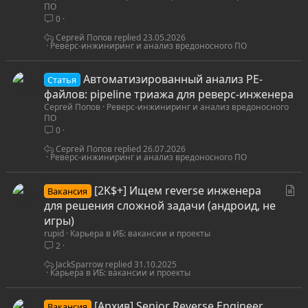
ПО
ь
0
я
Сергей Попов
23.05.2026
Реверс-инжиниринг и анализ вредоносного ПО
Автоматизированный анализ PE-
Статья
файлов: pipeline триажа для реверс-инженера
Сергей Попов
Реверс-инжиниринг и анализ вредоносного
ПО
0
Сергей Попов
26.07.2026
Реверс-инжиниринг и анализ вредоносного ПО
С
[2K$+] Ищем reverse инженера
Вакансия
т
для решения сложной задачи (андроид, не
а
игры)
rupid
Карьера в ИБ: вакансии и проекты
т
2
ь
я
JackSparrow
31.10.2025
Карьера в ИБ: вакансии и проекты
[Архив] Senior Reverse Engineer
Вакансия