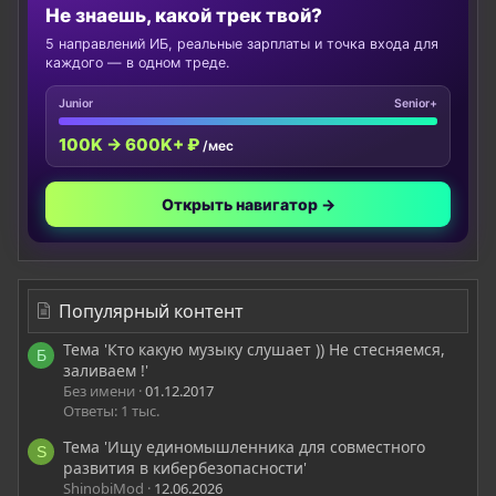
Не знаешь, какой трек твой?
5 направлений ИБ, реальные зарплаты и точка входа для
каждого — в одном треде.
Junior
Senior+
100K → 600K+ ₽
/мес
Открыть навигатор →
Популярный контент
Тема 'Кто какую музыку слушает )) Не стесняемся,
Б
заливаем !'
Без имени
01.12.2017
Ответы: 1 тыс.
Тема 'Ищу единомышленника для совместного
S
развития в кибербезопасности'
ShinobiMod
12.06.2026