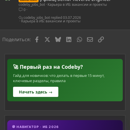
codeby_jobs_bot
Карьера в ИБ: вакансии и проекты
0
codeby_jobs_bot
03.07.2026
Карьера в ИБ: вакансии и проекты
Facebook
X
Bluesky
LinkedIn
WhatsApp
Электронная по
Ссылка
Поделиться:
🚀 Первый раз на Codeby?
Гайд для новичков: что делать в первые 15 минут,
ключевые разделы, правила
Начать здесь →
🧭 НАВИГАТОР · ИБ 2026