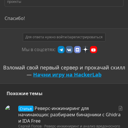
проекты
Спасибо!
Для ответа нужно войти/зарегистрироваться
Мы в соцсетях:
Взломай свой первый сервер и прокачай скилл
—
Начни игру на HackerLab
Похожие темы
С
Реверс-инжиниринг для
Статья
т
начинающих: разбираем бинарники с Ghidra
а
и IDA Free
Сергей Попов
Реверс-инжиниринг и анализ вредоносного
т