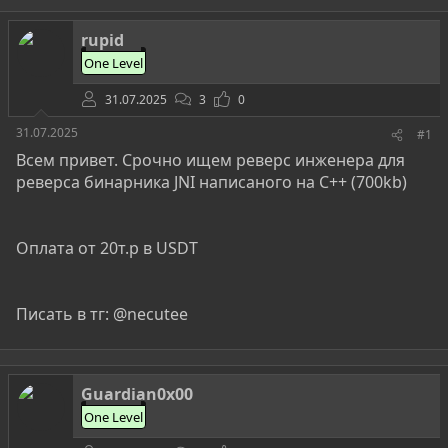
т
т
г
о
а
и
rupid
р
н
One Level
т
а
е
ч
31.07.2025
3
0
м
а
ы
л
31.07.2025
#1
а
Всем привет. Срочно ищем реверс инженера для
реверса бинарника JNI написаного на С++ (700kb)
Оплата от 20т.р в USDT
Писать в тг: @necutee
Guardian0x00
One Level