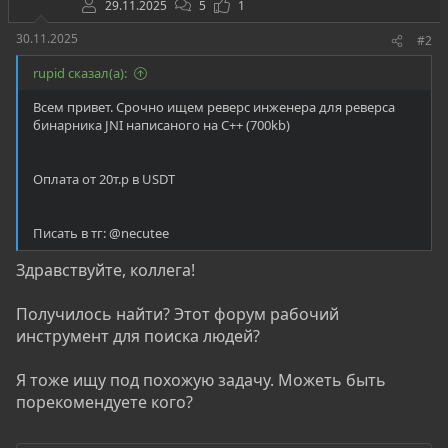
29.11.2025
5
1
30.11.2025
#2
rupid сказал(а):
Всем привет. Срочно ищем реверс инженера для реверса
бинарника JNI написаного на С++ (700kb)
Оплата от 20т.р в USDT
Писать в тг: @necutee
Здравствуйте, коллега!
Получилось найти? Этот форум рабочий
инструмент для поиска людей?
Я тоже ищу под похожую задачу. Можеть быть
порекомендуете кого?