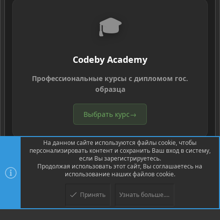
🎓
Codeby Academy
Профессиональные курсы с дипломом гос.
образца
Выбрать курс
→
На данном сайте используются файлы cookie, чтобы
персонализировать контент и сохранить Ваш вход в систему,
если Вы зарегистрируетесь.
Продолжая использовать этот сайт, Вы соглашаетесь на
использование наших файлов cookie.
®
Community platform by XenForo
© 2010-2026 XenForo Ltd.
Перевод
®
от Jumuro
Принять
Узнать больше....
Верх
Низ
XenPorta 2 PRO
© Jason Axelrod of
8WAYRUN