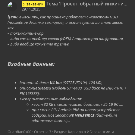
Тема 'Проект: обратный инжиниринг прошивки Initio INIC-1610 (8051) из SPI-флеш (SST25VF010A, 128 КБ) Цель: выяснить, как прошивка работает с «хвостом» HDD'
Я заказчик
29.11.2025
Цель:
выяснить, как прошивка работает с «хвостом» HDD
(последние десятки секторов), и используется ли этот хвост
как:
– токен/анти-swap,
– либо как контейнер ключа (eDEK) / параметров шифрования,
– либо вообще как нечто третье.
Входные данные:​
бинарный дамп
U4.bin
(SST25VF010A, 128 КБ);
описание железа (модель 57Y4400, USB диск на INIC-1610 +
PIC16F883);
экспериментальные наблюдения:
хвост 32 КБ с «магическими байтами» 25 C9 9C ...;
при смене PIN / admin PIN на новом устройстве
содержимое хвоста
не меняется
(бит-в-бит
одинаковые дампы)...
Guardian0x00
Ответы: 3
Раздел:
Карьера в ИБ: вакансии и