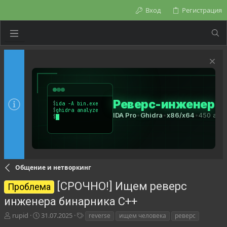
Вход
Регистрация
Общение и нетворкинг
[СРОЧНО!] Ищем реверс
Проблема
инженера бинарника C++
А
Д
Т
rupid
31.07.2025
reverse
ищем человека
реверс
в
а
е