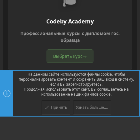
🎓
Codeby Academy
Профессиональные курсы с дипломом гос.
образца
Выбрать курс
→
На данном сайте используются файлы cookie, чтобы
персонализировать контент и сохранить Ваш вход в систему,
если Вы зарегистрируетесь.
Продолжая использовать этот сайт, Вы соглашаетесь на
использование наших файлов cookie.
®
Community platform by XenForo
© 2010-2026 XenForo Ltd.
Перевод
®
от Jumuro
Принять
Узнать больше....
XenPorta 2 PRO
© Jason Axelrod of
8WAYRUN