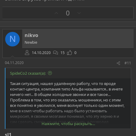
З
П
0
а
р
о
т
nikvo
N
и
Newbie
в
14.10.2020
15
0
04.11.2020
#11
SpideCo2 сказал(а):
Такая ситуация, нашел удалённую работу, что то вроде
контакт-центра, компания типо Альфа называется.. в инете
ничего нет... В общем холодные звонки и все такое...
Проблема в том, что это оказались мошенники, но с этим
все понятно я уволился, меня волнует только один момент,
мне в комп чтобы работать надо было установить
микросип, я своими мозгами понимал, что эту херню я и
сам сделать смогу, но не стал умничать и позволил
Нажмите, чтобы раскрыть...
сотруднику некому "Роману" типо сисадмина, зайти
удаленно в мой комп и установить микросип, удаленно он
sl1