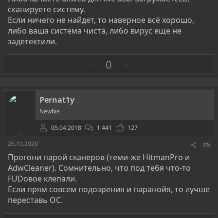
сканируете систему.
Если ничего не найдет, то наверное всё хорошо,
либо ваша система чиста, либо вирус еще не
задетектили.
З
П
0
а
р
о
т
Pernat1y
и
Newbie
в
05.04.2018
1 441
127
26.10.2020
#5
Прогони парой сканеров (теми-же HitmanPro и
AdwCleaner). Сомнительно, что под тебя что-то
FUDовое клепали.
Если прям совсем подозрения и паранойя, то лучше
переставь ОС.