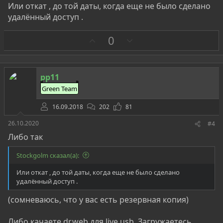
Или откат , до той даты, когда еще не было сделано
удалённый доступ .
З
П
0
а
р
о
т
pp11
и
Green Team
в
16.09.2018
202
81
26.10.2020
#4
Либо так
Stockgolm сказал(а):
Или откат , до той даты, когда еще не было сделано
удалённый доступ .
(сомневаюсь, что у вас есть резервная копия)
Либо качаете dr.web для live usb. Загружаетесь,