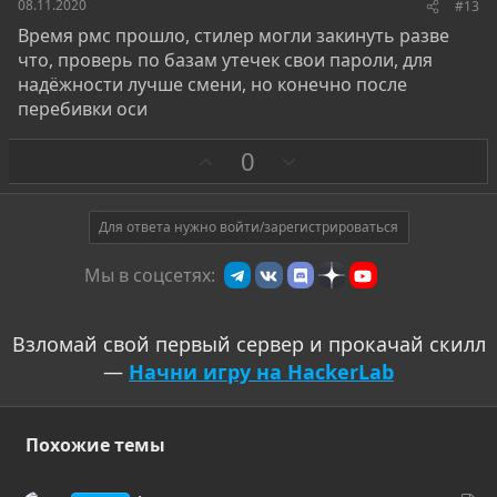
08.11.2020
#13
Время рмс прошло, стилер могли закинуть разве
что, проверь по базам утечек свои пароли, для
надёжности лучше смени, но конечно после
перебивки оси
З
П
0
а
р
о
т
Для ответа нужно войти/зарегистрироваться
и
Мы в соцсетях:
в
Взломай свой первый сервер и прокачай скилл
—
Начни игру на HackerLab
Похожие темы