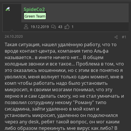
о
а
и
р
н
SpideCo2
т
а
е
ч
Green Team
м
а
ы
л
19.12.2019
43
1
а
24.10.2020
#1
Такая ситуация, нашел удалённую работу, что то
вроде контакт-центра, компания типо Альфа
называется.. в инете ничего нет... В общем
холодные звонки и все такое... Проблема в том, что
это оказались мошенники, но с этим все понятно я
уволился, меня волнует только один момент, мне в
комп чтобы работать надо было установить
микросип, я своими мозгами понимал, что эту
херню я и сам сделать смогу, но не стал умничать и
позволил сотруднику некому "Роману" типо
сисадмина, зайти удаленно в мой комп и
установить микросип, удаленно он подключился
через any desk, ребят такой вопрос, он мог каким
либо образом перекинуть мне вирус как либо? В