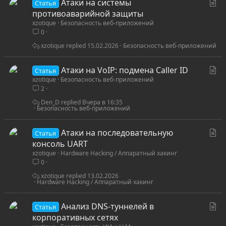
С
Атаки на системы
Статья
т
противоаварийной защиты
xzotique
Безопасность веб-приложений
а
0
т
ь
xzotique
15.02.2026
Безопасность веб-приложений
я
С
Атаки на VoIP: подмена Caller ID
Статья
xzotique
Безопасность веб-приложений
т
2
а
т
Den_D
Вчера в 16:35
Безопасность веб-приложений
ь
я
С
Атаки на последовательную
Статья
т
консоль UART
xzotique
Hardware Hacking / Аппаратный хакинг
а
0
т
ь
xzotique
13.02.2026
Hardware Hacking / Аппаратный хакинг
я
С
Анализ DNS-туннелей в
Статья
т
корпоративных сетях