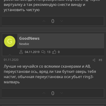
виртуалку а так рекомендую снести винду и
установить чистую
З
П
0
а
р
о
т
GoodNews
G
и
Newbie
в
04.11.2019
13
0
01.11.2020
#8
Лучше не мучайся со всякими сканерами и АВ,
переустанови ось, вряд ли там буткит-зверь тебя
настиг, обычная переустановка оси убьет ring3-
малварь
З
П
0
а
р
о