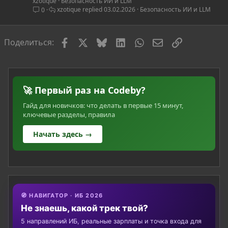
xzotique
Безопасность ИИ и LLM
а
xzotique
03.02.2026
Безопасность ИИ и LLM
0
т
ь
я
Facebook
X
Bluesky
LinkedIn
WhatsApp
Электронная по
Ссылка
Поделиться:
🚀 Первый раз на Codeby?
Гайд для новичков: что делать в первые 15 минут,
ключевые разделы, правила
Начать здесь →
🧭 НАВИГАТОР · ИБ 2026
Не знаешь, какой трек твой?
5 направлений ИБ, реальные зарплаты и точка входа для