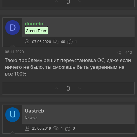
З
П
0
а
р
о
т
domebr
D
и
Green Team
в
07.06.2020
40
1
08.11.2020
#12
Твою проблему решит переустановка ОС, даже если
ничего не было, ты сможешь быть уверенным на
все 100%
З
П
0
а
р
о
т
Uastreb
U
и
Newbie
в
25.06.2019
1
0