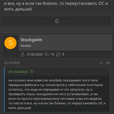
и все, ну а если так боязно, то переустановить ОС и
жить дальше)
З
П
0
а
р
о
т
Stockgolm
S
и
Newbie
в
27.08.2020
74
0
25.10.2020
#3
sl1 сказал(а):
на сколько мне известно anydesk показывает логи типа
передача файлов и т.д. посмотрите у себя может в истории
осталось, что еще он передавал и что запускал, ну и
проверить лишь исходники из чего устанавливал, а так
если он просто программулину поставил и вы это видели,
то снести и все, ну а если так боязно, то переустановить ОС и
жить дальше)