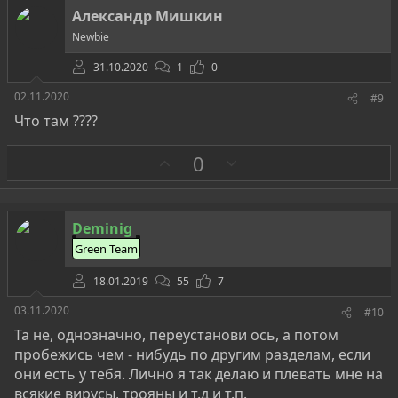
т
Александр Мишкин
и
Newbie
в
31.10.2020
1
0
02.11.2020
#9
Что там ????
З
П
0
а
р
о
т
Deminig
и
Green Team
в
18.01.2019
55
7
03.11.2020
#10
Та не, однозначно, переустанови ось, а потом
пробежись чем - нибудь по другим разделам, если
они есть у тебя. Лично я так делаю и плевать мне на
всякие вирусы, трояны и т.д и т.п.