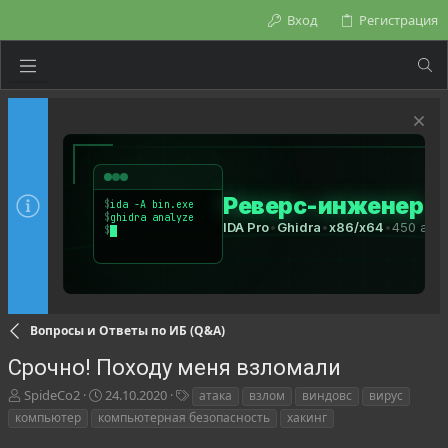
Вход
Регистрация
Вопросы и Ответы по ИБ (Q&A)
Срочно! Походу меня взломали
А
Д
Т
SpideCo2
24.10.2020
атака
взлом
виндовс
вирус
в
а
е
компьютер
компьютерная безопасность
хакинг
т
т
г