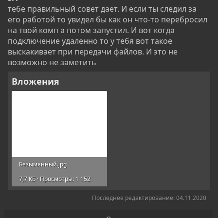
подключился через any desk, ребят такой вопрос, он мог
тебе правильный совет дает. И если ты следил за
каким либо образом перекинуть мне вирус как либо? В
его работой то увидел бы как он что-то перебросил
любом случае я смотрел на экран и видел чем он
на твой комп а потом запустил. И вот когда
занимался, вроде ничего подозрительного... Но очень
переживаю, буду рад если поможете
подключение удаленно то у тебя вот такое
выскакивает при передачи файлов. И это не
возможно не заметить
Вложения
Безымянный.jpg
7,7 КБ · Просмотры: 1 152
Последнее редактирование:
04.11.2020