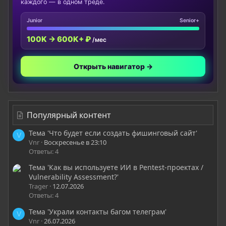
каждого — в одном треде.
Junior
Senior+
100K → 600K+ ₽
/мес
Открыть навигатор →
Популярный контент
Тема 'Что будет если создать фишинговый сайт'
V
Vnr
Воскресенье в 23:10
Ответы: 4
Тема 'Как вы используете ИИ в Pentest-проектах /
Vulnerability Assessment?'
Trager
12.07.2026
Ответы: 4
Тема 'Украли контакты багом телеграм'
V
Vnr
26.07.2026