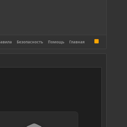
R
авила
Безопасность
Помощь
Главная
S
S