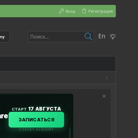
Вход
Регистрация
En
emy