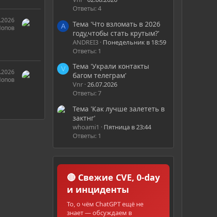
Ответы: 4
.2026
Тема 'Что взломать в 2026
A
Попов
году,чтобы стать крутым?'
ANDREI3
Понедельник в 18:59
Ответы: 1
Тема 'Украли контакты
V
.2026
багом телеграм'
Попов
Vnr
26.07.2026
Ответы: 7
Тема 'Как лучше залететь в
зактнг'
whoami1
Пятница в 23:44
Ответы: 1
🔴 Свежие CVE, 0-day
и инциденты
То, о чём ChatGPT ещё не
знает — обсуждаем в