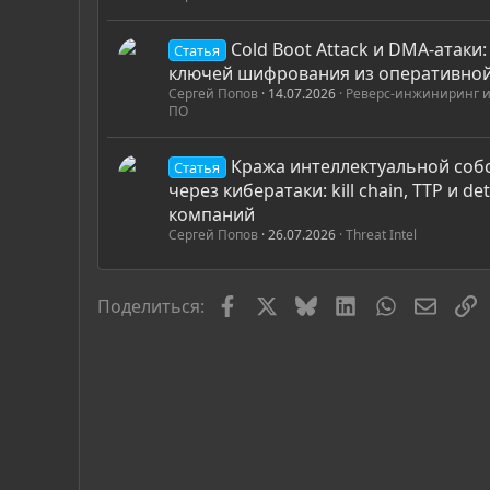
Cold Boot Attack и DMA-атаки
Статья
ключей шифрования из оперативно
Сергей Попов
14.07.2026
Реверс-инжиниринг и
ПО
Кража интеллектуальной соб
Статья
через кибератаки: kill chain, TTP и de
компаний
Сергей Попов
26.07.2026
Threat Intel
Facebook
X
Bluesky
LinkedIn
WhatsApp
Элект
С
Поделиться: