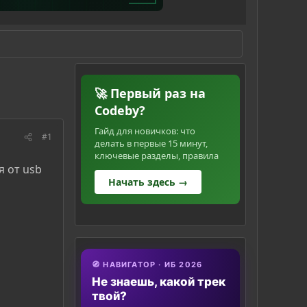
🚀 Первый раз на
Codeby?
Гайд для новичков: что
#1
делать в первые 15 минут,
ключевые разделы, правила
я от usb
Начать здесь →
🧭 НАВИГАТОР · ИБ 2026
Не знаешь, какой трек
твой?