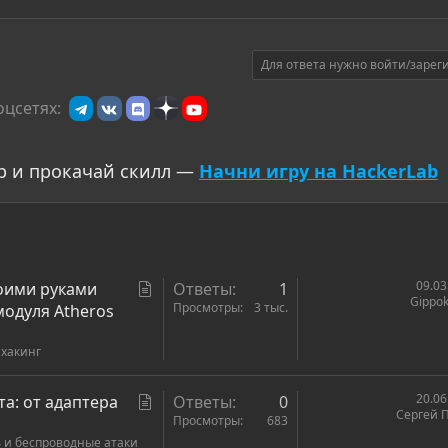
Для ответа нужно войти/зарег
оцсетях:
р и прокачай скилл —
Начни игру на HackerLab
С
09.03
воими руками
Ответы
1
Gippok
т
Просмотры
3 тыс.
модуля Atheros
а
 хакинг
т
ь
я
С
20.06
та: от адаптера
Ответы
0
Сергей 
т
Просмотры
683
 и беспроводные атаки
а