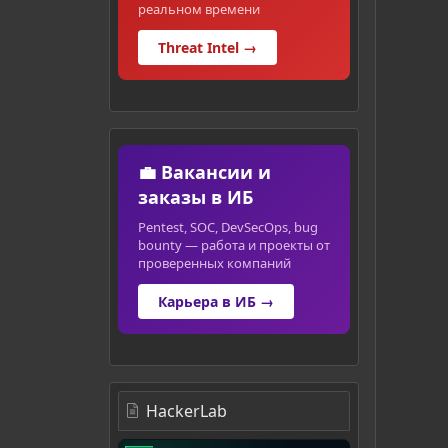
реальном времени
Threat Intel →
💼 Вакансии и
заказы в ИБ
Pentest, SOC, DevSecOps, bug
bounty — работа и проекты от
проверенных компаний
Карьера в ИБ →
HackerLab