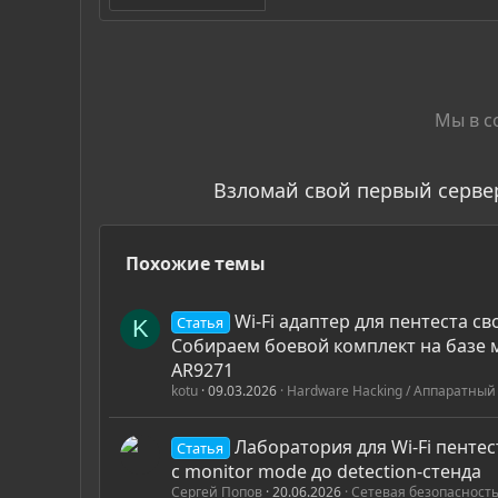
Мы в с
Взломай свой первый серве
Похожие темы
Wi-Fi адаптер для пентеста с
Статья
K
Собираем боевой комплект на базе 
AR9271
kotu
09.03.2026
Hardware Hacking / Аппаратный
Лаборатория для Wi-Fi пентес
Статья
с monitor mode до detection-стенда
Сергей Попов
20.06.2026
Сетевая безопасность