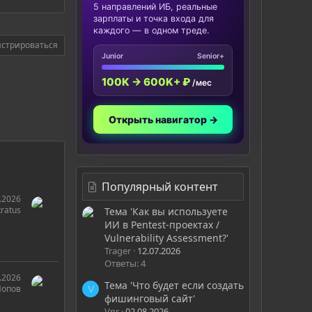
5 направлений ИБ, реальные
зарплаты и точка входа для
каждого — в одном треде.
истрироваться
Junior
Senior+
100K → 600K+ ₽
/мес
Открыть навигатор →
Популярный контент
.2026
ratus
Тема 'Как вы используете
ИИ в Pentest-проектах /
Vulnerability Assessment?'
Trager
12.07.2026
Ответы: 4
.2026
Тема 'Что будет если создать
Попов
V
фишинговый сайт'
Vnr
02.08.2026