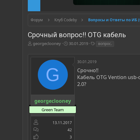
Форум
Клуб Codeby
Вопросы и Ответы по ИБ 
Срочный вопрос!! OTG кабель
А
Д
Т
georgeclooney
30.01.2019
вопрос.
в
а
е
т
т
г
о
а
и
30.01.2019
р
н
G
Срочно!!
т
а
Кабель OTG Vention usb-
е
ч
м
а
2.0?
ы
л
а
georgeclooney
Green Team
13.11.2017
42
3