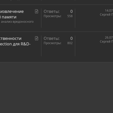
т
ь
С
14.07
: извлечение
Ответы
0
Сергей 
я
т
Просмотры
558
й памяти
 анализ вредоносного
а
т
ь
С
26.07
ственности
Ответы
0
я
Сергей 
т
Просмотры
802
tection для R&D-
а
т
ь
я
ронная почта
сылка