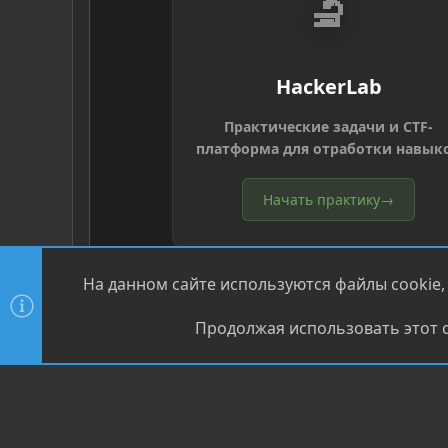
🔬
HackerLab
Практические задачи и CTF-
платформа для отработки навык
Начать практику
→
На данном сайте используются файлы cookie,
Продолжая использовать этот с
®
Community platform by XenForo
© 2010-2026 XenForo Ltd
XenPorta 2 PRO
© Jason Axelrod of
8WAYRUN