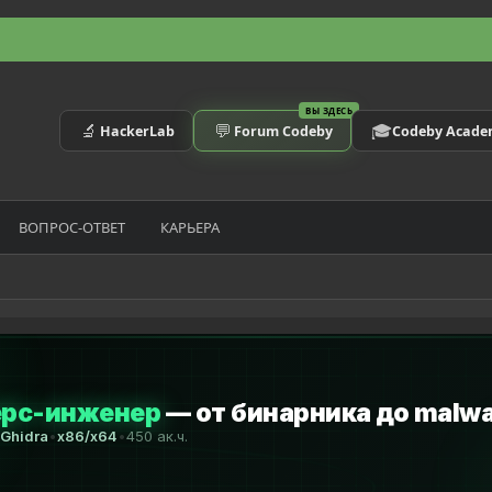
ВЫ ЗДЕСЬ
🔬
💬
🎓
HackerLab
Forum Codeby
Codeby Acad
ВОПРОС-ОТВЕТ
КАРЬЕРА