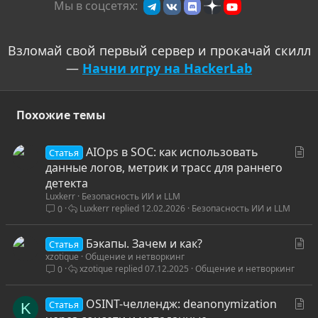
Мы в соцсетях:
Взломай свой первый сервер и прокачай скилл
—
Начни игру на HackerLab
Похожие темы
С
AIOps в SOC: как использовать
Статья
т
данные логов, метрик и трасс для раннего
а
детекта
Luxkerr
Безопасность ИИ и LLM
т
Luxkerr
12.02.2026
Безопасность ИИ и LLM
0
ь
я
С
Бэкапы. Зачем и как?
Статья
xzotique
Общение и нетворкинг
т
xzotique
07.12.2025
Общение и нетворкинг
0
а
т
С
OSINT-челлендж: deanonymization
ь
Статья
K