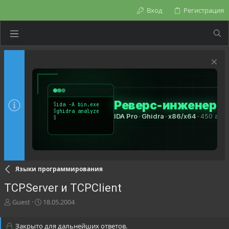
Вход
Регистрация
Языки программирования
TCPServer и TCPClient
А
Д
Guest
18.05.2004
в
а
т
т
Закрыто для дальнейших ответов.