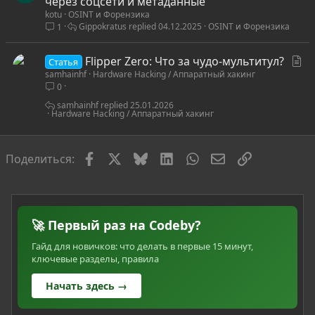
т
через соцсети и метаданные
я
kotu
OSINT и Форензика
а
Gippokratus
04.12.2025
OSINT и Форензика
1
т
ь
С
Flipper Zero: Что за чудо-мультитул?
я
Статья
samhainhf
Hardware Hacking / Аппаратный хакинг
т
0
а
т
samhainhf
25.01.2026
Hardware Hacking / Аппаратный хакинг
ь
я
Facebook
X
Bluesky
LinkedIn
WhatsApp
Электронная по
Ссылка
Поделиться:
🚀 Первый раз на Codeby?
Гайд для новичков: что делать в первые 15 минут,
ключевые разделы, правила
Начать здесь →