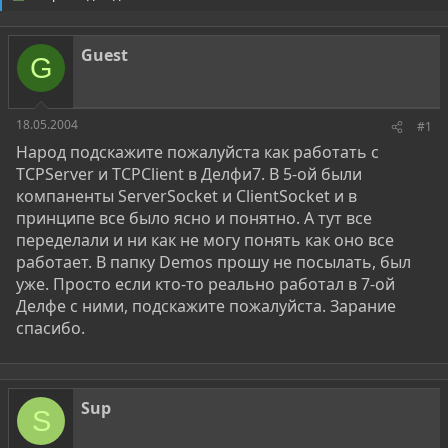
о
а
р
н
т
а
Guest
е
ч
G
м
а
ы
л
а
18.05.2004
#1
Народ подскажите пожалуйста как работать с
TCPServer и TCPClient в Делфи7. В 5-ой были
компаненты ServerSocket и ClientSocket и в
принципе все было ясно и понятно. А тут все
переделали и ни как не могу понять как оно все
работает. В папку Demos прошу не посылать, был
уже. Просто если кто-то реально работал в 7-ой
Делфе с ними, подскажите пожалуйста. Зарание
спасибо.
Sup
S