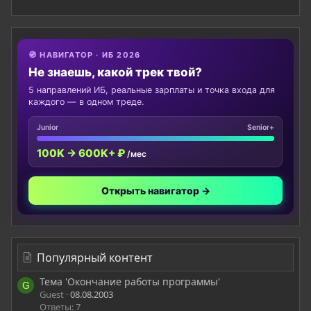
🧭 НАВИГАТОР · ИБ 2026
Не знаешь, какой трек твой?
5 направлений ИБ, реальные зарплаты и точка входа для
каждого — в одном треде.
Junior
Senior+
100K → 600K+ ₽
/мес
Открыть навигатор →
Популярный контент
Тема 'Окончание работы программы'
G
Guest
08.08.2003
Ответы: 7