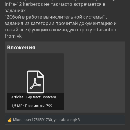
infra-12 kerberos не так часто встречается в
заданиях
"2Сбой в работе вычислительной системы" ,
задания из категории прочитай документацию и
тыкай все функции в командую строку = tarantool
from vk
Вложения
Articles_ Тир лист Bootcamp.pdf
1,5 МБ · Просмотры: 799
Mkxst
,
user1756591730
,
yetiraki
и ещё 3
Р
е