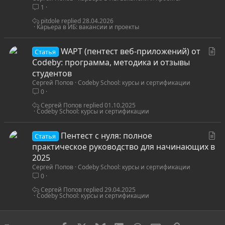
1
ь
я
pitdole
28.04.2026
Карьера в ИБ: вакансии и проекты
С
WAPT (пентест веб-приложений) от
Статья
т
Codeby: программа, методика и отзывы
а
студентов
Сергей Попов
Codeby School: курсы и сертификации
т
0
ь
я
Сергей Попов
01.10.2025
Codeby School: курсы и сертификации
С
Пентест с нуля: полное
Статья
т
практическое руководство для начинающих в
а
2025
Сергей Попов
Codeby School: курсы и сертификации
т
0
ь
я
Сергей Попов
29.04.2025
Codeby School: курсы и сертификации