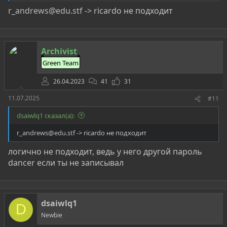
r_andrews@edu.stf
-> ricardo не подходит
infra-4
Archivist
123
Green Team
26.04.2023
41
31
11.07.2025
#11
dsaiwlq1 сказал(а):
r_andrews@edu.stf
-> ricardo не подходит
логично не подходит, ведь у него другой пароль
dancer если ты не записывал
dsaiwlq1
D
Newbie