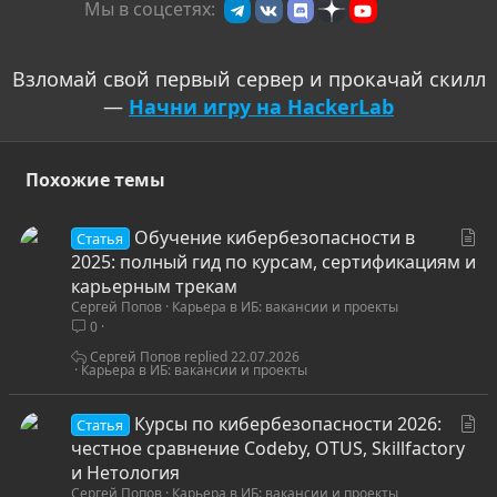
Мы в соцсетях:
Взломай свой первый сервер и прокачай скилл
—
Начни игру на HackerLab
Похожие темы
С
Обучение кибербезопасности в
Статья
т
2025: полный гид по курсам, сертификациям и
а
карьерным трекам
Сергей Попов
Карьера в ИБ: вакансии и проекты
т
0
ь
я
Сергей Попов
22.07.2026
Карьера в ИБ: вакансии и проекты
С
Курсы по кибербезопасности 2026:
Статья
т
честное сравнение Codeby, OTUS, Skillfactory
а
и Нетология
Сергей Попов
Карьера в ИБ: вакансии и проекты
т