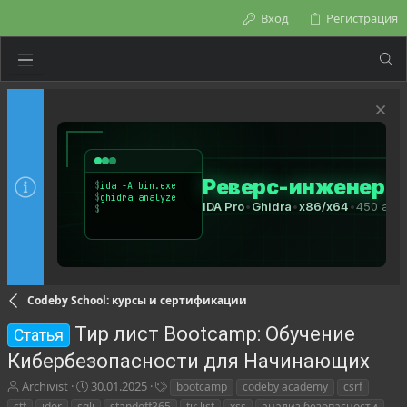
Вход
Регистрация
Codeby School: курсы и сертификации
Тир лист Bootcamp: Обучение
Статья
Кибербезопасности для Начинающих
А
Д
Т
Archivist
30.01.2025
bootcamp
codeby academy
csrf
в
а
е
ctf
idor
sqli
standoff365
tir list
xss
анализ безопасности