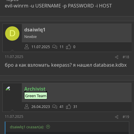
evil-winrm -u USERNAME -p PASSWORD -i HOST
dsaiwlq1
D
Newbie
11.07.2025
11
0
11.07.2025
#18
бро а как взломать keepass? я нашел database.kdbx
Archivist
Green Team
26.04.2023
41
31
11.07.2025
#19
dsaiwlq1 сказал(а):