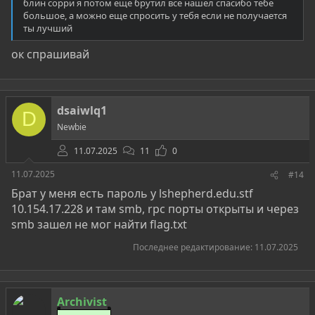
блин сорри я потом еще брутил все нашел спасибо тебе
большое, а можно еще спросить у тебя если не получается
ты лучший
ок спрашивай
dsaiwlq1
D
Newbie
11.07.2025
11
0
11.07.2025
#14
Брат у меня есть пароль у lshepherd.edu.stf
10.154.17.228 и там smb, rpc порты открыты и через
smb зашел не мог найти flag.txt
Последнее редактирование:
11.07.2025
Archivist