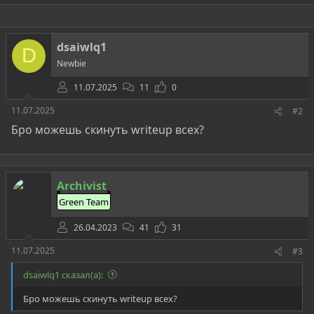
а
к
ц
и
dsaiwlq1
и
D
:
Newbie
11.07.2025
11
0
11.07.2025
#2
Бро можешь скинуть writeup всех?
Archivist
Green Team
26.04.2023
41
31
11.07.2025
#3
dsaiwlq1 сказал(а):
Бро можешь скинуть writeup всех?