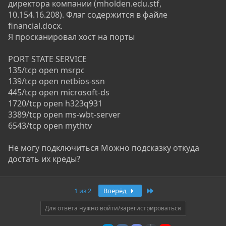
директора компании (mholden.edu.stf,
10.154.16.208). Флаг содержится в файле
financial.docx.
Я просканировал хост на порты
PORT STATE SERVICE
135/tcp open msrpc
139/tcp open netbios-ssn
445/tcp open microsoft-ds
1720/tcp open h323q931
3389/tcp open ms-wbt-server
6543/tcp open mythtv
Не могу подключиться Можно подсказку откуда
достать их креды?
Последняя
1 из 2
Вперёд
Для ответа нужно войти/зарегистрироваться