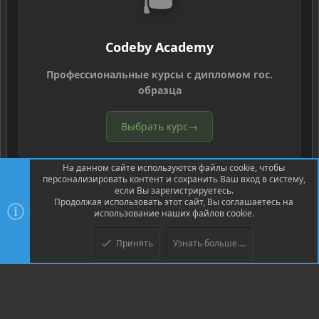
Codeby Academy
Профессиональные курсы с дипломом гос.
образца
Выбрать курс
→
На данном сайте используются файлы cookie, чтобы
персонализировать контент и сохранить Ваш вход в систему,
если Вы зарегистрируетесь.
Продолжая использовать этот сайт, Вы соглашаетесь на
использование наших файлов cookie.
®
Community platform by XenForo
© 2010-2026 XenForo Ltd.
Перевод
®
от Jumuro
Принять
Узнать больше....
XenPorta 2 PRO
© Jason Axelrod of
8WAYRUN