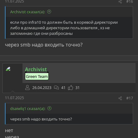
11.07.2025
#16
Archivist сказал(а):
если про infra10 то должен быть в коревой директории
либо в домашней директории пользователя , хз не
запоминаю где они разбросаны
через smb надо входить точно?
Archivist
Green Team
26.04.2023
41
31
11.07.2025
#17
dsaiwlq1 сказал(а):
через smb надо входить точно?
нет
через