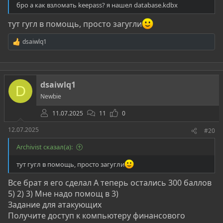
бро а как взломать keepass? я нашел database.kdbx
тут гугл в помощь, просто загугли
dsaiwlq1
Р
е
а
к
ц
dsaiwlq1
и
D
и
Newbie
:
11.07.2025
11
0
12.07.2025
#20
Archivist сказал(а):
тут гугл в помощь, просто загугли
Все брат я его сделал А теперь остались 300 баллов
5) 2) 3) Мне надо помощ в 3)
Задание для атакующих
Получите доступ к компьютеру финансового