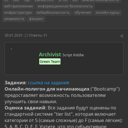
т
т
г
веб-приложения
информационная безопасность
о
а
и
инфраструктура
кибербезопасность
обучение
онлайн-курсы
р
н
уязвимости
т
а
фишинг
е
ч
м
а
ы
л
30.01.2025
Ответы: 31
а
А
Archivist
Script Kiddie
в
Green Team
т
о
р
Задания
:
ссылка на задания
Онлайн-полигон для начинающих
("Bootcamp")
предоставляет возможность пользователям
улучшить свои навыки.
Оценка заданий
: Все задания будут оценены по
стандартной системе "tier list", которая включает
категории от S (самые сложные) до F (самые лёгкие):
S, A, B, C, D, E, F. Учтите, что это субъективное