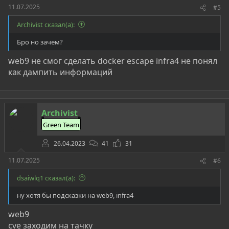
11.07.2025
#5
Archivist сказал(а):
Бро но зачем?
web9 не смог сделать docker escape infra4 не понял
как дампить информаций
Archivist
Green Team
26.04.2023
41
31
11.07.2025
#6
dsaiwlq1 сказал(а):
ну хотя бы подсказки на web9, infra4
web9
cve заходим на тачку