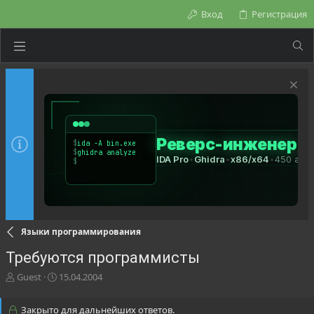
Вход
Регистрация
Языки программирования
Требуются программисты
А
Д
Guest
15.04.2004
в
а
т
т
Закрыто для дальнейших ответов.