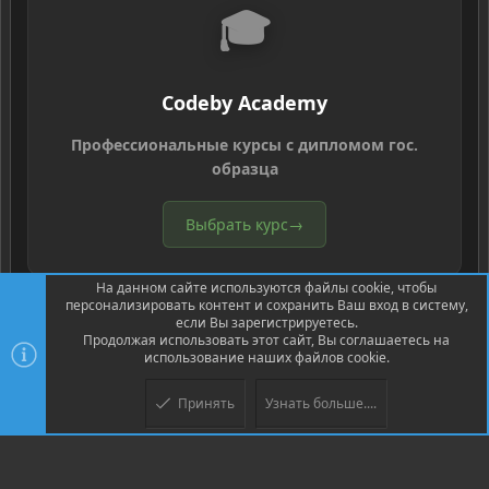
🎓
Codeby Academy
Профессиональные курсы с дипломом гос.
образца
Выбрать курс
→
На данном сайте используются файлы cookie, чтобы
персонализировать контент и сохранить Ваш вход в систему,
если Вы зарегистрируетесь.
Продолжая использовать этот сайт, Вы соглашаетесь на
использование наших файлов cookie.
®
Community platform by XenForo
© 2010-2026 XenForo Ltd.
Перевод
®
от Jumuro
Принять
Узнать больше....
Верх
Низ
XenPorta 2 PRO
© Jason Axelrod of
8WAYRUN