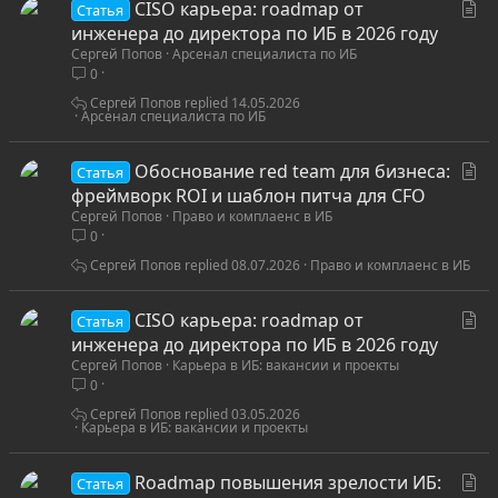
С
CISO карьера: roadmap от
Статья
т
инженера до директора по ИБ в 2026 году
Сергей Попов
Арсенал специалиста по ИБ
а
0
т
ь
Сергей Попов
14.05.2026
Арсенал специалиста по ИБ
я
С
Обоснование red team для бизнеса:
Статья
т
фреймворк ROI и шаблон питча для CFO
Сергей Попов
Право и комплаенс в ИБ
а
0
т
ь
Сергей Попов
08.07.2026
Право и комплаенс в ИБ
я
С
CISO карьера: roadmap от
Статья
т
инженера до директора по ИБ в 2026 году
Сергей Попов
Карьера в ИБ: вакансии и проекты
а
0
т
ь
Сергей Попов
03.05.2026
Карьера в ИБ: вакансии и проекты
я
С
Roadmap повышения зрелости ИБ:
Статья