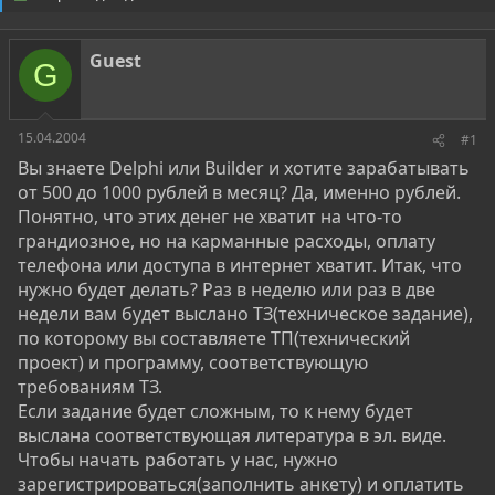
о
а
р
н
т
а
Guest
е
ч
G
м
а
ы
л
а
15.04.2004
#1
Вы знаете Delphi или Builder и хотите зарабатывать
от 500 до 1000 рублей в месяц? Да, именно рублей.
Понятно, что этих денег не хватит на что-то
грандиозное, но на карманные расходы, оплату
телефона или доступа в интернет хватит. Итак, что
нужно будет делать? Раз в неделю или раз в две
недели вам будет выслано ТЗ(техническое задание),
по которому вы составляете ТП(технический
проект) и программу, соответствующую
требованиям ТЗ.
Если задание будет сложным, то к нему будет
выслана соответствующая литература в эл. виде.
Чтобы начать работать у нас, нужно
зарегистрироваться(заполнить анкету) и оплатить