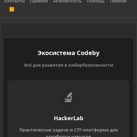
Контакты
Правила
Безопасность
Помощь
Главная
R
S
S
Экосистема Codeby
Всё для развития в кибербезопасности
🔬
HackerLab
Практические задачи и CTF-платформа для
отработки навыков