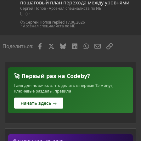
т
пошаговый план перехода между уровнями
Сергей Попов
Арсенал специалиста по ИБ
а
0
т
ь
Сергей Попов
17.06.2026
Арсенал специалиста по ИБ
я
Facebook
X
Bluesky
LinkedIn
WhatsApp
Электронная по
Ссылка
Поделиться:
🚀 Первый раз на Codeby?
Гайд для новичков: что делать в первые 15 минут,
ключевые разделы, правила
Начать здесь →
🧭 НАВИГАТОР · ИБ 2026