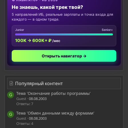
Не знаешь, какой трек твой?
5 направлений ИБ, реальные зарплаты и точка входа для
каждого — в одном треде.
Junior
Senior+
100K → 600K+ ₽
/мес
Открыть навигатор →
Популярный контент
Тема 'Окончание работы программы'
G
Guest
08.08.2003
Ответы: 7
Тема 'Обмен данными между формами'
G
Guest
08.08.2003
Ответы: 4