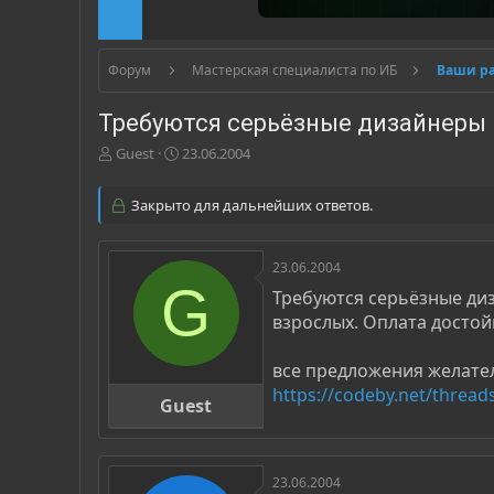
Форум
Мастерская специалиста по ИБ
Ваши р
Требуются серьёзные дизайнеры
А
Д
Guest
23.06.2004
в
а
т
т
Закрыто для дальнейших ответов.
о
а
р
н
т
а
23.06.2004
е
ч
G
м
а
Требуются серьёзные диз
ы
л
взрослых. Оплата достой
а
все предложения желател
https://codeby.net/thread
Guest
23.06.2004