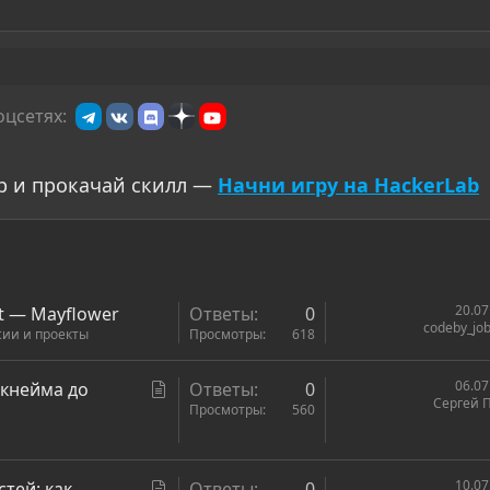
оцсетях:
р и прокачай скилл —
Начни игру на HackerLab
20.07
st — Mayflower
Ответы
0
codeby_job
сии и проекты
Просмотры
618
С
06.07
икнейма до
Ответы
0
Сергей 
т
Просмотры
560
а
т
ь
С
10.07
стей: как
Ответы
0