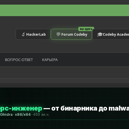
ВЫ ЗДЕСЬ
🔬
💬
🎓
HackerLab
Forum Codeby
Codeby Acad
ВОПРОС-ОТВЕТ
КАРЬЕРА