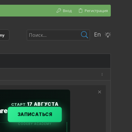
Вход
Регистрация
En
emy