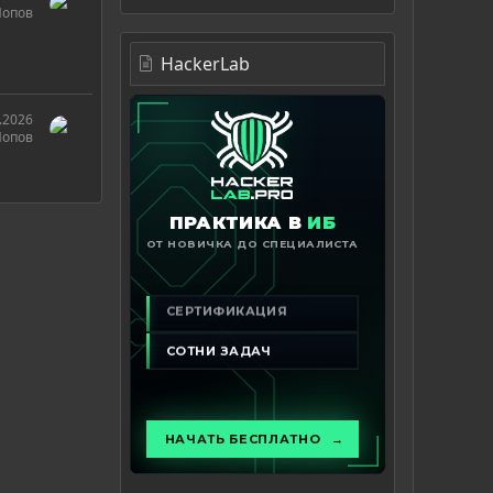
Попов
HackerLab
.2026
Попов