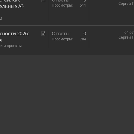
Сергей 
я
т
Просмотры
511
ельные AI-
а
LM
т
ь
я
С
04.07
сности 2026:
Ответы
0
Сергей 
т
Просмотры
704
я
ии и проекты
а
т
ь
ронная почта
сылка
я