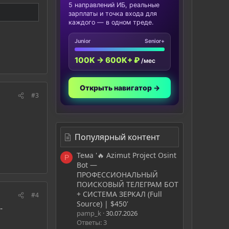
5 направлений ИБ, реальные
зарплаты и точка входа для
каждого — в одном треде.
Junior
Senior+
100K → 600K+ ₽
/мес
Открыть навигатор →
#3
Популярный контент
Тема '🔥 Azimut Project Osint
P
Bot —
ПРОФЕССИОНАЛЬНЫЙ
ПОИСКОВЫЙ ТЕЛЕГРАМ БОТ
+ СИСТЕМА ЗЕРКАЛ (Full
#4
Source) | $450'
-
pamp_k
30.07.2026
Ответы: 3