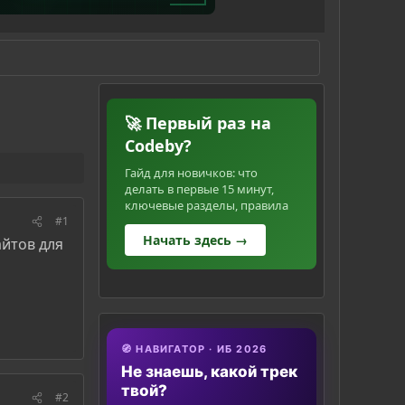
🚀 Первый раз на
Codeby?
Гайд для новичков: что
делать в первые 15 минут,
ключевые разделы, правила
#1
Начать здесь →
айтов для
🧭 НАВИГАТОР · ИБ 2026
Не знаешь, какой трек
твой?
#2