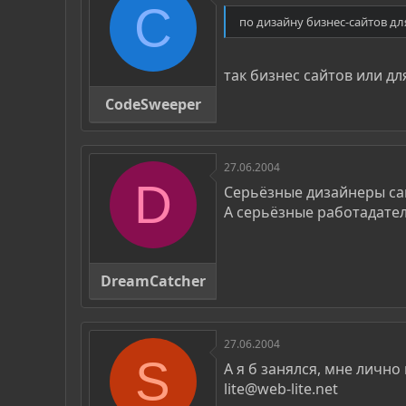
C
по дизайну бизнес-сайтов дл
так бизнес сайтов или дл
CodeSweeper
27.06.2004
D
Серьёзные дизайнеры сай
A серьёзные работадател
DreamCatcher
27.06.2004
S
А я б занялся, мне личн
lite@web-lite.net