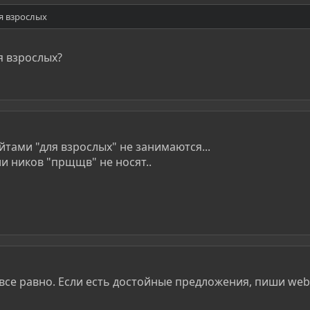
я взрослых
я взрослых?
тами "для взрослых" не занимаются...
и ников "прщщв" не носят..
о все равно. Если есть достойные предложения, пиши web