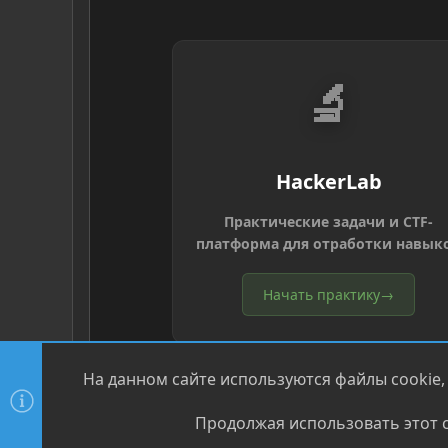
🔬
HackerLab
Практические задачи и CTF-
платформа для отработки навык
Начать практику
→
На данном сайте используются файлы cookie,
Продолжая использовать этот с
®
Community platform by XenForo
© 2010-2026 XenForo Ltd