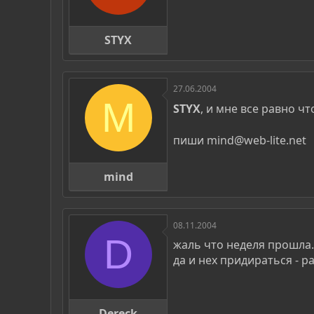
STYX
27.06.2004
M
STYX
, и мне все равно чт
пиши mind@web-lite.net
mind
08.11.2004
D
жаль что неделя прошла...
да и нех придираться - 
Dereck