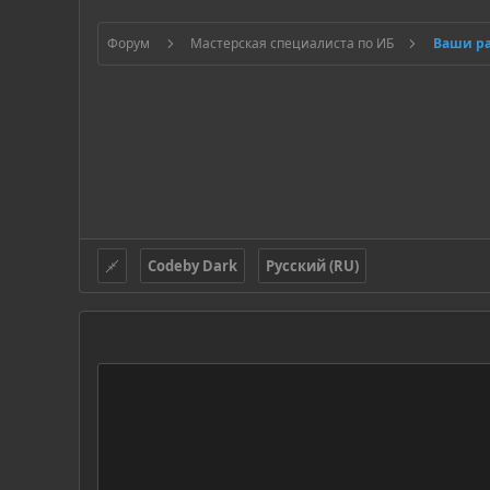
Форум
Мастерская специалиста по ИБ
Ваши р
Codeby Dark
Русский (RU)