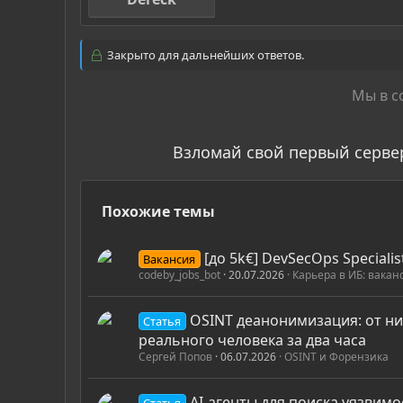
Закрыто для дальнейших ответов.
Мы в с
Взломай свой первый серве
Похожие темы
[до 5k€] DevSecOps Speciali
Вакансия
codeby_jobs_bot
20.07.2026
Карьера в ИБ: вакан
OSINT деанонимизация: от н
Статья
реального человека за два часа
Сергей Попов
06.07.2026
OSINT и Форензика
AI-агенты для поиска уязвимо
Статья