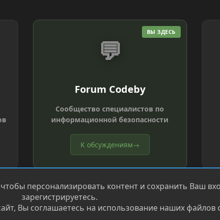
ВЫ ЗДЕСЬ
💬
Forum Codeby
Сообщество специалистов по
ов
информационной безопасности
К обсуждениям
→
 чтобы персонализировать контент и сохранить Ваш вход
зарегистрируетесь.
айт, Вы соглашаетесь на использование наших файлов c
®
.
Перевод от Jumuro