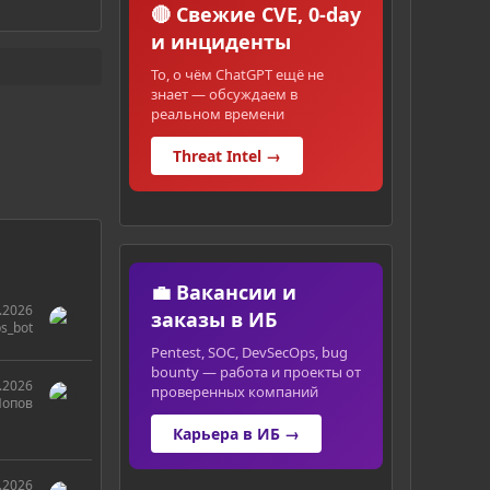
🔴 Свежие CVE, 0-day
и инциденты
То, о чём ChatGPT ещё не
знает — обсуждаем в
реальном времени
Threat Intel →
💼 Вакансии и
.2026
заказы в ИБ
s_bot
Pentest, SOC, DevSecOps, bug
bounty — работа и проекты от
.2026
проверенных компаний
Попов
Карьера в ИБ →
.2026