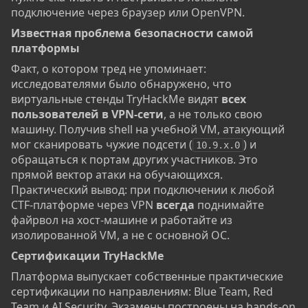
подключение через браузер или OpenVPN.
Известная проблема безопасности самой
платформы​
Факт, о котором тред не упоминает:
исследователями было обнаружено, что
виртуальные стенды TryHackMe видят
всех
пользователей в VPN-сети
, а не только свою
машину. Получив shell на учебной VM, атакующий
мог сканировать чужие подсети (
) и
10.9.x.0
обращаться к портам других участников. Это
прямой вектор атаки на обучающихся.
Практический вывод: при подключении к любой
CTF-платформе через VPN
всегда
поднимайте
файрвол на хост-машине и работайте из
изолированной VM, а не с основной ОС.
Сертификации TryHackMe​
Платформа выпускает собственные практические
сертификации по направлениям: Blue Team, Red
Team и AI Security. Экзамены построены на hands-on