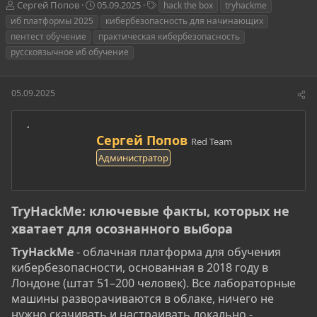
А
Д
Т
Сергей Попов
05.09.2025
hack the box
tryhackme
в
а
е
иб платформы 2025
кибербезопасность для начинающих
т
т
г
пентест обучение
практическая кибербезопасность
о
а
и
русскоязычное иб обучение
р
н
т
а
е
ч
05.09.2025
м
а
ы
л
а
А
Сергей Попов
Red Team
в
Администратор
т
о
р
TryHackMe: ключевые факты, которых не
хватает для осознанного выбора​
TryHackMe
- облачная платформа для обучения
кибербезопасности, основанная в 2018 году в
Лондоне (штат 51–200 человек). Все лабораторные
машины разворачиваются в облаке, ничего не
нужно скачивать и настраивать локально -