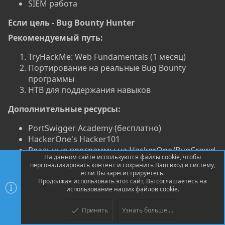
SIEM работа
Если цель - Bug Bounty Hunter​
Рекомендуемый путь:
TryHackMe: Web Fundamentals (1 месяц)
Портирование на реальные Bug Bounty
программы
HTB для поддержания навыков
Дополнительные ресурсы:
PortSwigger Academy (бесплатно)
HackerOne's Hacker101
Реальные программы на HackerOne/BugCrowd
На данном сайте используются файлы cookie, чтобы
персонализировать контент и сохранить Ваш вход в систему,
FAQ для Junior-специалистов​
если Вы зарегистрируетесь.
Продолжая использовать этот сайт, Вы соглашаетесь на
Что выбрать TryHackMe или Hack The Box для
использование наших файлов cookie.
начала в ИБ?​
Принять
Узнать больше....
Для абсолютных новичков однозначно рекомендую
Верх
Низ
начинать с TryHackMe. Платформа специально