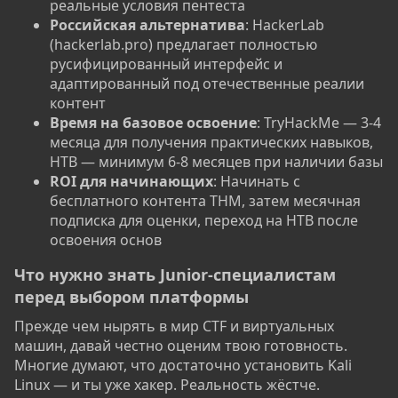
реальные условия пентеста
Российская альтернатива
: HackerLab
(hackerlab.pro) предлагает полностью
русифицированный интерфейс и
адаптированный под отечественные реалии
контент
Время на базовое освоение
: TryHackMe — 3-4
месяца для получения практических навыков,
HTB — минимум 6-8 месяцев при наличии базы
ROI для начинающих
: Начинать с
бесплатного контента THM, затем месячная
подписка для оценки, переход на HTB после
освоения основ
Что нужно знать Junior-специалистам
перед выбором платформы​
Прежде чем нырять в мир CTF и виртуальных
машин, давай честно оценим твою готовность.
Многие думают, что достаточно установить Kali
Linux — и ты уже хакер. Реальность жёстче.