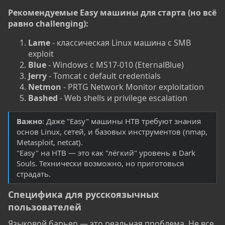
Рекомендуемые Easy машины для старта (но всё
равно challenging):
Lame
- классическая Linux машина с SMB
exploit
Blue
- Windows с MS17-010 (EternalBlue)
Jerry
- Tomcat с default credentials
Netmon
- PRTG Network Monitor exploitation
Bashed
- Web shells и privilege escalation
Важно
: Даже "Easy" машины HTB требуют знания
основ Linux, сетей, и базовых инструментов (nmap,
Metasploit, netcat).
"Easy" на HTB — это как "лёгкий" уровень в Dark
Souls. Технически возможно, но приготовься
страдать.
Специфика для русскоязычных
пользователей​
Языковой барьер — это реальная проблема. Не все