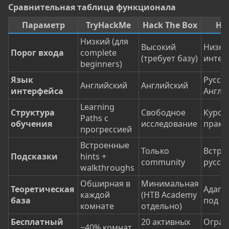
Сравнительная таблица функционала​
Параметр
TryHackMe
Hack The Box
Ha
Низкий (для
Высокий
Низки
Порог входа
complete
(требует базу)
интер
beginners)
Язык
Русски
Английский
Английский
интерфейса
Англи
Learning
Структура
Свободное
Курсы
Paths с
обучения
исследование
практ
прогрессией
Встроенные
Только
Встро
Подсказки
hints +
community
русск
walkthroughs
Обширная в
Минимальная
Теоретическая
Адапт
каждой
(HTB Academy
база
под Р
комнате
отдельно)
Бесплатный
20 активных
Огран
~40% комнат