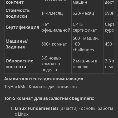
контент
машин
досту
Стоимость
$14/месяц
$20/месяц
990₽/
подписки
Нет
CPTS
Серти
Сертификация
официальной
сертификат
курсо
500+ машин,
Машины/
600+ комнат
100+
450+ 
Задания
challenges
3-5 новых
Обновление
2 машины в
2-3 за
комнат в
контента
неделю
недел
неделю
Анализ контента для начинающих​
TryHackMe: Комнаты для новичков
Топ-5 комнат для абсолютных beginners:
Linux Fundamentals
(3 части) - основы работы
с Linux