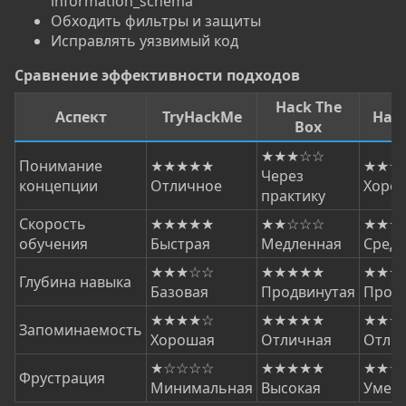
information_schema
Обходить фильтры и защиты
Исправлять уязвимый код
Сравнение эффективности подходов​
Hack The
Аспект
TryHackMe
Hac
Box
★★★☆☆
Понимание
★★★★★
★★★
Через
концепции
Отличное
Хоро
практику
Скорость
★★★★★
★★☆☆☆
★★★
обучения
Быстрая
Медленная
Сред
★★★☆☆
★★★★★
★★★
Глубина навыка
Базовая
Продвинутая
Прод
★★★★☆
★★★★★
★★★
Запоминаемость
Хорошая
Отличная
Отли
★☆☆☆☆
★★★★★
★★☆
Фрустрация
Минимальная
Высокая
Умер