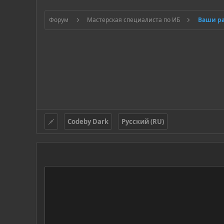
Форум
Мастерская специалиста по ИБ
Ваши р
Codeby Dark
Русский (RU)