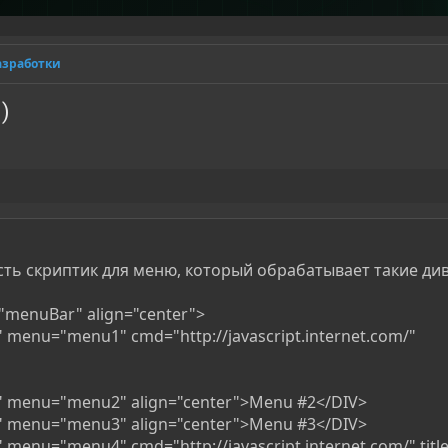
азработки
)
есть скриптик для меню, который обрабатывает такие ди
"menuBar" align="center">
" menu="menu1" cmd="http://javascript.internet.com/"
r" menu="menu2" align="center">Menu #2</DIV>
r" menu="menu3" align="center">Menu #3</DIV>
" menu="menu4" cmd="http://javascript.internet.com/" titl