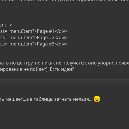
menu">
lass="menuItem">Page #1</div>
lass="menuItem">Page #2</div>
lass="menuItem">Page #3</div>
ать по центру, но никак не получется, оно упорно появ
ирование не пойдёт). Есть идеи?
ть мешает...а в таблицы загнать нельзя...