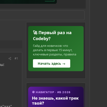
🚀 Первый раз на
Codeby?
Гайд для новичков: что
делать в первые 15 минут,
ключевые разделы, правила
#1
Начать здесь →
вы:
🧭 НАВИГАТОР · ИБ 2026
Не знаешь, какой трек
твой?
e="aaa"