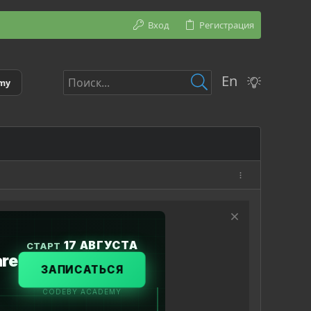
Вход
Регистрация
En
emy