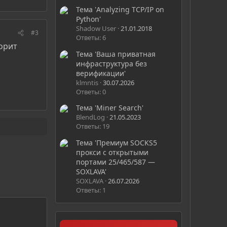
Тема 'Analyzing TCP/IP on
Python'
Shadow User
21.01.2018
#3
Ответы: 6
ворит
Тема 'Ваша приватная
инфраструктура без
верификации'
klmntis
30.07.2026
Ответы: 0
Тема 'Miner Search'
BlendLog
21.05.2023
Ответы: 19
Тема 'Премиум SOCKS5
прокси с открытыми
портами 25/465/587 —
SOXLAVA'
SOXLAVA
26.07.2026
Ответы: 1