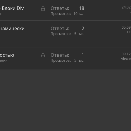
З
24.02
 Блоки Div
Ответы
18
я
а
Просмотры
10 тыс.
к
р
05.09
инамически
Ответы
2
OS
ы
Просмотры
5 тыс.
т
о
З
09.12
ностью
Ответы
1
Alexa
ания
а
Просмотры
5 тыс.
к
р
ронная почта
сылка
ы
т
о