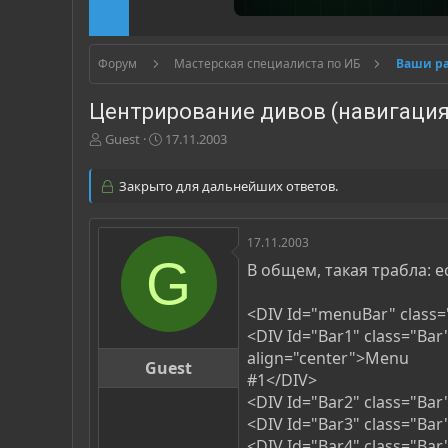
Форум
Мастерская специалиста по ИБ
Ваши р
Центрирование дивов (навигация
А
Д
Guest
17.11.2003
в
а
т
т
Закрыто для дальнейших ответов.
о
а
р
н
т
а
17.11.2003
е
ч
G
м
а
В общем, такая трабла: 
ы
л
а
<DIV Id="menuBar" class=
<DIV Id="Bar1" class="Bar
align="center">Menu
Guest
#1</DIV>
<DIV Id="Bar2" class="Ba
<DIV Id="Bar3" class="Ba
<DIV Id="Bar4" class="Bar