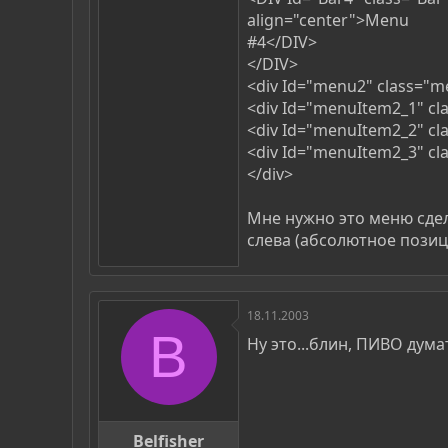
align="center">Menu
#4</DIV>
</DIV>
<div Id="menu2" class="
<div Id="menuItem2_1" c
<div Id="menuItem2_2" c
<div Id="menuItem2_3" c
</div>
Мне нужно это меню сдел
слева (абсолютное позиц
18.11.2003
B
Ну это...блин, ПИВО дума
Belfisher