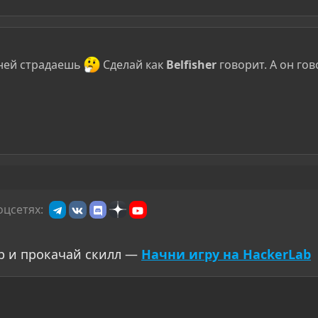
гней страдаешь
Сделай как
Belfisher
говорит. А он го
оцсетях:
р и прокачай скилл —
Начни игру на HackerLab