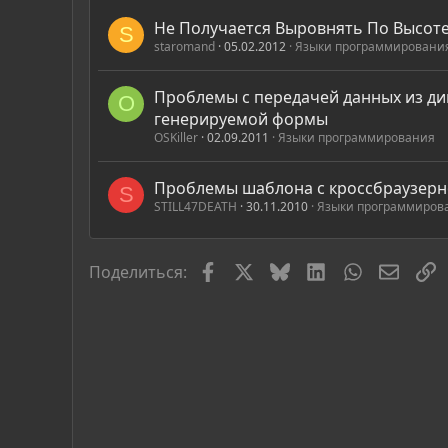
Не Получается Выровнять По Высоте
S
staromand
05.02.2012
Языки программировани
Проблемы с передачей данных из д
O
генерируемой формы
OSKiller
02.09.2011
Языки программирования
Проблемы шаблона с кроссбраузер
S
STILL47DEATH
30.11.2010
Языки программиров
Facebook
X
Bluesky
LinkedIn
WhatsApp
Элект
С
Поделиться: