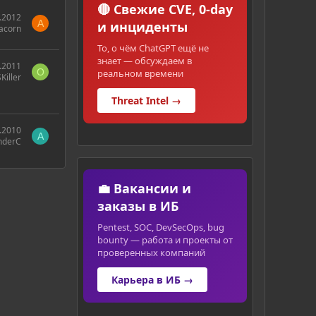
🔴 Свежие CVE, 0-day
.2012
A
и инциденты
acorn
То, о чём ChatGPT ещё не
знает — обсуждаем в
.2011
O
реальном времени
Killer
Threat Intel →
.2010
A
nderC
💼 Вакансии и
заказы в ИБ
Pentest, SOC, DevSecOps, bug
bounty — работа и проекты от
проверенных компаний
Карьера в ИБ →