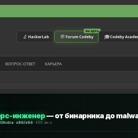
ВЫ ЗДЕСЬ
🔬
💬
🎓
HackerLab
Forum Codeby
Codeby Acad
ВОПРОС-ОТВЕТ
КАРЬЕРА