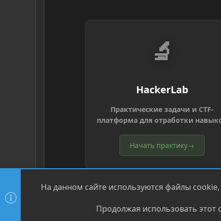
🔬
HackerLab
Практические задачи и CTF-
платформа для отработки навык
Начать практику
→
На данном сайте используются файлы cookie,
Продолжая использовать этот с
®
Community platform by XenForo
© 2010-2026 XenForo Ltd