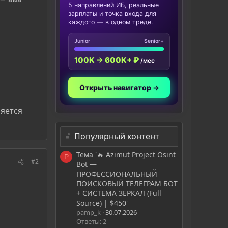
5 направлений ИБ, реальные
зарплаты и точка входа для
каждого — в одном треде.
Junior
Senior+
100K → 600K+ ₽
/мес
Открыть навигатор →
ляется
Популярный контент
Тема '🔥 Azimut Project Osint
P
#2
Bot —
ПРОФЕССИОНАЛЬНЫЙ
ПОИСКОВЫЙ ТЕЛЕГРАМ БОТ
+ СИСТЕМА ЗЕРКАЛ (Full
Source) | $450'
pamp_k
30.07.2026
Ответы: 2