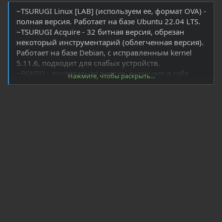
~TSURUGI Linux [LAB] (используем ее, формат OVA) -
полная версия. Работает на базе Ubuntu 22.04 LTS.
~TSURUGI Acquire - 32 битная версия, обрезан
некоторый инструментарий (облегченная версия).
Работает на базе Debian, с исправленным kernel
5.11.6, подходит для слабых устройств.
~BENTO - портативная версия, включает в себя
Нажмите, чтобы раскрыть...
более 300 портативных приложений.