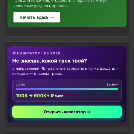
Гайд для новичков: что делать в первые 15 минут,
ключевые разделы, правила
Начать здесь →
🧭 НАВИГАТОР · ИБ 2026
Не знаешь, какой трек твой?
5 направлений ИБ, реальные зарплаты и точка входа для
каждого — в одном треде.
Junior
Senior+
100K → 600K+ ₽
/мес
Открыть навигатор →