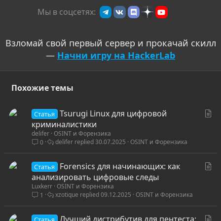
:
Мы в соцсетях:
Взломай свой первый сервер и прокачай скилл
—
Начни игру на HackerLab
Похожие темы
С
Tsurugi Linux для цифровой
Статья
т
криминалистики
delifer
OSINT и Форензика
а
delifer
30.07.2025
OSINT и Форензика
0
т
ь
С
Forensics для начинающих: как
я
Статья
т
анализировать цифровые следы
Luxkerr
OSINT и Форензика
а
xzotique
09.12.2025
OSINT и Форензика
1
т
ь
С
Лучший дистрибутив для пентеста:
я
Статья