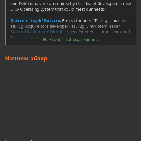
and Deft Linux veterans united by the idea of developing a new
DFIR Operating System that could meet our needs​
Giovanni 'sug4r' Rattaro
: Project founder - Tsurugi Linux and
Tsurugi Acquire core developer - Tsurugi Linux team leader
Marco 'blackmoon' Giorgi
: Project founder - Tsurugi Linux and
Tsurugi Acquire core developer
Нажмите, чтобы раскрыть...
Davide 'rebus' Gabrini
: Bento DFIR toolkit project leader
Francesco 'dfirfpi' Picasso
: New staff 2019! Tsurugi Linux and
Tsurugi Acquire developer
Начнем обзор
Massimiliano 'YattaMax' Dal Cero
: New staff 2019! Tsurugi
Linux and Tsurugi Acquire developer
Antonio 'Visi@n' Broi
: New staff 2019! Digital Forensics, OSINT
and Computer Vision specialist for Tsurugi Linux
Costanza Matteuzzi
: New staff 2020! Cyberlaw and cybercrime
expert - Criminal defense lawyer