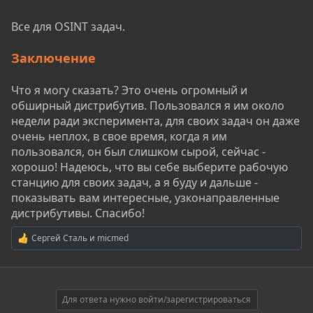
Все для OSINT задач.
Заключение
Что я могу сказать? Это очень огромный и
обширный дистрибутив. Пользовался я им около
недели ради эксперимента, для своих задач он даже
очень неплох, в свое время, когда я им
пользовался, он был слишком сырой, сейчас -
хорошо! Надеюсь, что вы себе выберите рабочую
станцию для своих задач, а я буду и дальше -
показывать вам интересные, узконаправленные
дистрибутивы. Спасибо!
Сергей Сталь
и
micmed
Р
е
а
к
ц
и
Для ответа нужно войти/зарегистрироваться
и