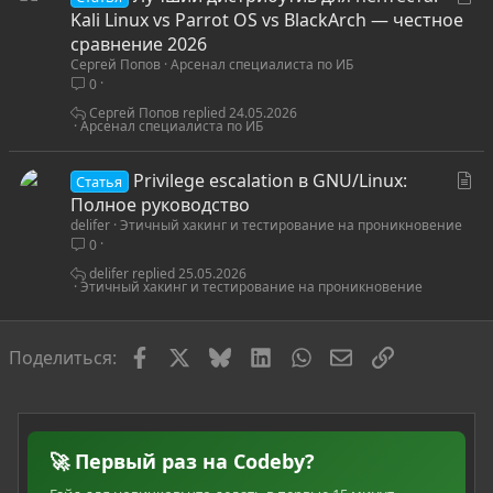
т
Kali Linux vs Parrot OS vs BlackArch — честное
а
сравнение 2026
Сергей Попов
Арсенал специалиста по ИБ
т
0
ь
я
Сергей Попов
24.05.2026
Арсенал специалиста по ИБ
С
Privilege escalation в GNU/Linux:
Статья
т
Полное руководство
delifer
Этичный хакинг и тестирование на проникновение
а
0
т
ь
delifer
25.05.2026
Этичный хакинг и тестирование на проникновение
я
Facebook
X
Bluesky
LinkedIn
WhatsApp
Электронная по
Ссылка
Поделиться:
🚀 Первый раз на Codeby?