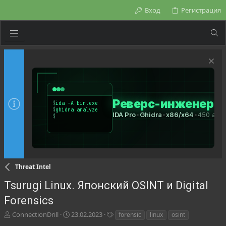
Вход
Регистрация
Threat Intel
Tsurugi Linux. Японский OSINT и Digital
Forensics
А
Д
Т
ConnectionDrill
23.02.2023
forensic
linux
osint
в
а
е