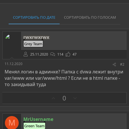
СОРТИРОВАТЬ ПО ДАТЕ
СОРТИРОВАТЬ ПО ГОЛОСАМ
rwxrwxrwx
Grey Team
25.11.2020
114
47
11.12.2020
#2
Менял логин в админке? Папка с dvwa лежит внутри
var/www или var/www/html ? Если не в html папке -
то закидывай туда
З
П
0
а
р
о
т
MrUsername
M
и
Green Team