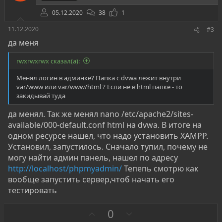
в
05.12.2020
38
1
11.12.2020
#3
да меня
rwxrwxrwx сказал(а):
Менял логин в админке? Папка с dvwa лежит внутри
var/www или var/www/html ? Если не в html папке - то
закидывай туда
да менял. Так же менял nano /etc/apache2/sites-
available/000-default.conf html на dvwa. В итоге на
одном ресурсе нашел, что надо установить XAMPP.
Установил, запустилось. Сначало тупил, почему не
могу найти админ панель, нашел по адресу
http://localhost/phpmyadmin/
Тепепь смотрю как
вообще запустить сервер,чтоб начать его
тестировать
З
П
0