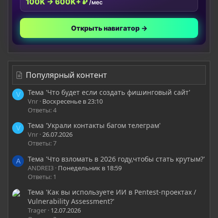
100K → 600K+ ₽
/мес
Открыть навигатор →
Популярный контент
Тема 'Что будет если создать фишинговый сайт'
V
Vnr
Воскресенье в 23:10
Ответы: 4
Тема 'Украли контакты багом телеграм'
V
Vnr
26.07.2026
Ответы: 7
Тема 'Что взломать в 2026 году,чтобы стать крутым?'
A
ANDREI3
Понедельник в 18:59
Ответы: 1
Тема 'Как вы используете ИИ в Pentest-проектах /
Vulnerability Assessment?'
Trager
12.07.2026