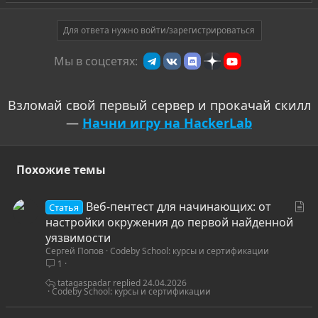
а
р
о
т
Для ответа нужно войти/зарегистрироваться
и
Мы в соцсетях:
в
Взломай свой первый сервер и прокачай скилл
—
Начни игру на HackerLab
Похожие темы
С
Веб-пентест для начинающих: от
Статья
т
настройки окружения до первой найденной
а
уязвимости
Сергей Попов
Codeby School: курсы и сертификации
т
1
ь
я
tatagaspadar
24.04.2026
Codeby School: курсы и сертификации