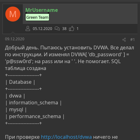
о
а
и
р
н
MrUsername
т
а
M
е
ч
Green Team
м
а
ы
л
05.12.2020
38
1
а
09.12.2020
#1
Добрый день. Пытаюсь установить DVWA. Все делал
по инструкции. И изменял DVWA[ 'db_password' ] =
'p@ssw0rd'; на pass или на ' '. Не помогает. SQL
таблица создана
+--------------------+
| Database |
+--------------------+
| dvwa |
| information_schema |
| mysql |
| performance_schema |
+--------------------+
При проверке
http://localhost/dvwa
ничего не