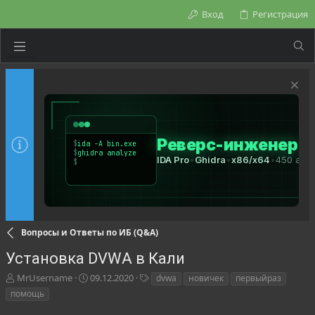
Вход
Регистрация
Вопросы и Ответы по ИБ (Q&A)
Установка DVWA в Кали
А
Д
Т
MrUsername
09.12.2020
dvwa
новичек
первыйраз
в
а
е
помощь
т
т
г