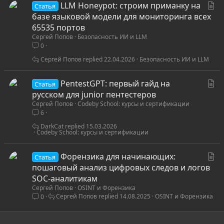
С
LLM Honeypot: строим приманку на
Статья
т
базе языковой модели для мониторинга всех
а
65535 портов
Сергей Попов
Безопасность ИИ и LLM
т
0
ь
я
Сергей Попов
22.04.2026
Безопасность ИИ и LLM
С
PentestGPT: первый гайд на
Статья
т
русском для junior пентестеров
Сергей Попов
Codeby School: курсы и сертификации
а
6
т
ь
DarkCat
15.03.2026
Codeby School: курсы и сертификации
я
С
Форензика для начинающих:
Статья
т
пошаговый анализ цифровых следов и логов
а
SOC-аналитикам
Сергей Попов
OSINT и Форензика
т
Сергей Попов
14.08.2025
OSINT и Форензика
0
ь
я