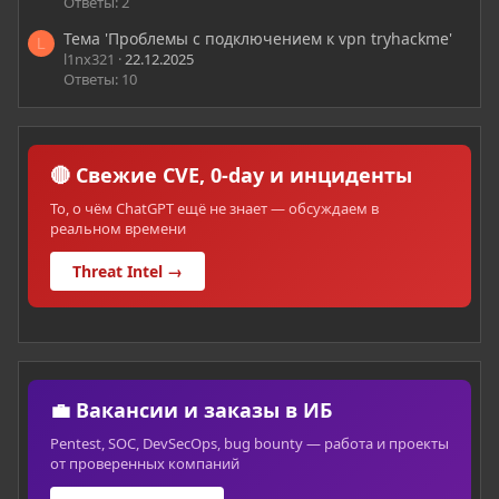
Ответы: 2
Тема 'Проблемы с подключением к vpn tryhackme'
L
l1nx321
22.12.2025
Ответы: 10
🔴 Свежие CVE, 0-day и инциденты
То, о чём ChatGPT ещё не знает — обсуждаем в
реальном времени
Threat Intel →
💼 Вакансии и заказы в ИБ
Pentest, SOC, DevSecOps, bug bounty — работа и проекты
от проверенных компаний