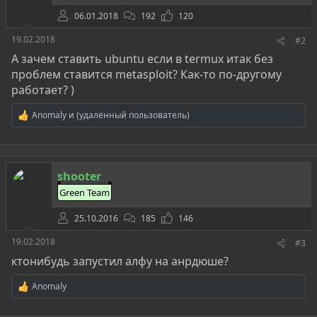
06.01.2018
192
120
19.02.2018
#2
А зачем ставить ubuntu если в termux итак без
проблем ставится metasploit? Как-то по-другому
работает? )
Anomaly
и
(удалённый пользователь)
Р
е
а
к
ц
shooter
и
и
Green Team
:
25.10.2016
185
146
19.02.2018
#3
ктонибудь запустил алфу на анрдюше?
Anomaly
Р
е
а