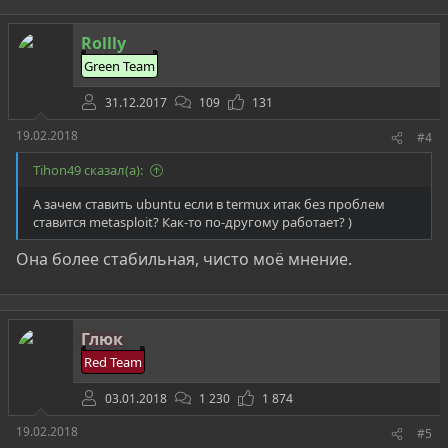
к
ц
Rollly
и
и
Green Team
:
31.12.2017
109
131
19.02.2018
#4
Tihon49 сказал(а):
А зачем ставить ubuntu если в termux итак без проблем
ставится metasploit? Как-то по-другому работает? )
Она более стабильная, чисто моё мнение.
Глюк
Red Team
03.01.2018
1 230
1 874
19.02.2018
#5