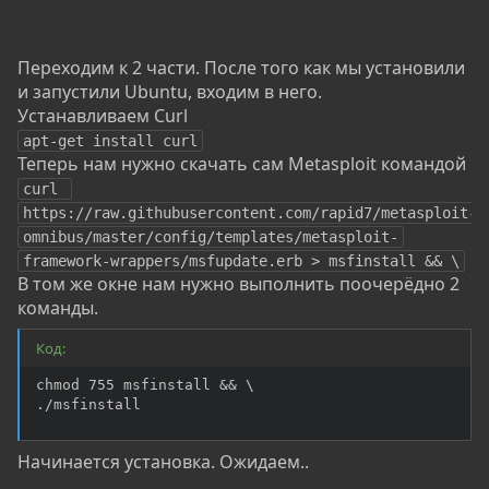
Переходим к 2 части. После того как мы установили
и запустили Ubuntu, входим в него.
Устанавливаем Curl
apt-get install curl
Теперь нам нужно скачать сам Metasploit командой
curl 
https://raw.githubusercontent.com/rapid7/metasploit-
omnibus/master/config/templates/metasploit-
framework-wrappers/msfupdate.erb > msfinstall && \
В том же окне нам нужно выполнить поочерёдно 2
команды.
Код:
chmod 755 msfinstall && \

./msfinstall
Начинается установка. Ожидаем..