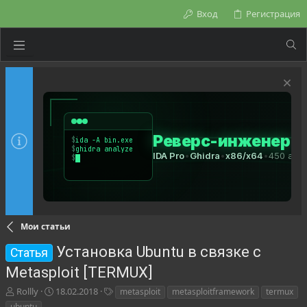
Вход
Регистрация
Мои статьи
Установка Ubuntu в связке с
Статья
Metasploit [TERMUX]
А
Д
Т
Rollly
18.02.2018
metasploit
metasploitframework
termux
в
а
е
ubuntu