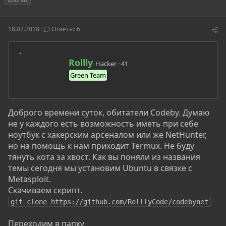
т
т
г
о
а
и
р
н
18.02.2018
Ответы: 6
т
а
е
ч
м
а
А
ы
л
Rollly
Hacker
·
41
в
а
Green Team
т
о
р
Доброго времени суток, обитатели Codeby. Думаю
не у каждого есть возможность иметь при себе
ноутбук с хакерским арсеналом или же NetHunter,
но на помощь к нам приходит Termux. Не буду
тянуть кота за хвост. Как вы поняли из названия
темы сегодня мы установим Ubuntu в связке с
Metasploit.
Скачиваем скрипт.
git clone https://github.com/RolllyCode/codebynet
Переходим в папку