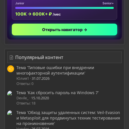
Junior
Senior+
100K → 600K+ ₽
/мес
Открыть навигатор →
Популярный контент
Тема 'Типовые ошибки при внедрении
Ю
многофакторной аутентификации'
Юлия1
31.07.2026
Ответы: 0
Тема 'Как сбросить пароль на Windows 7'
Devile_
15.10.2020
Ответы: 18
Тема 'Обход защиты удаленных систем: Veil-Evasion
и Metasploit для продвинутых техник тестирования
на проникновение'
Vander
26.07.2016