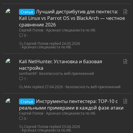
я
С
Лучший дистрибутив для пентеста:
Статья
т
Kali Linux vs Parrot OS vs BlackArch — честное
а
сравнение 2026
Сергей Попов
Арсенал специалиста по ИБ
т
0
ь
я
Сергей Попов
24.05.2026
Арсенал специалиста по ИБ
С
Kali NetHunter. Установка и базовая
т
настройка
samhainhf
Безопасность веб-приложений
а
1
т
ь
M4x
27.04.2026
Безопасность веб-приложений
я
С
Инструменты пентестера: TOP-10 с
Статья
т
реальными примерами в каждой фазе атаки
Сергей Попов
Арсенал специалиста по ИБ
а
0
т
ь
Сергей Попов
23.04.2026
Арсенал специалиста по ИБ