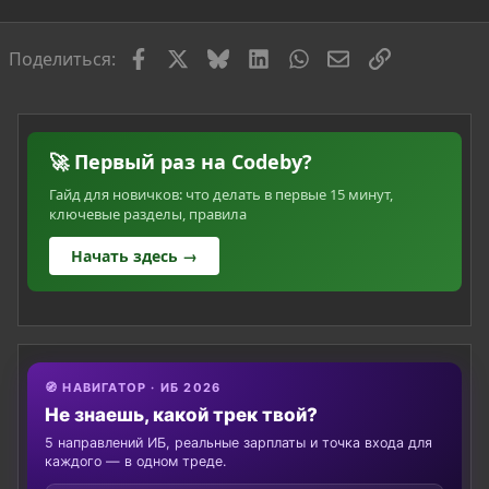
я
Facebook
X
Bluesky
LinkedIn
WhatsApp
Электронная по
Ссылка
Поделиться:
🚀 Первый раз на Codeby?
Гайд для новичков: что делать в первые 15 минут,
ключевые разделы, правила
Начать здесь →
🧭 НАВИГАТОР · ИБ 2026
Не знаешь, какой трек твой?
5 направлений ИБ, реальные зарплаты и точка входа для
каждого — в одном треде.