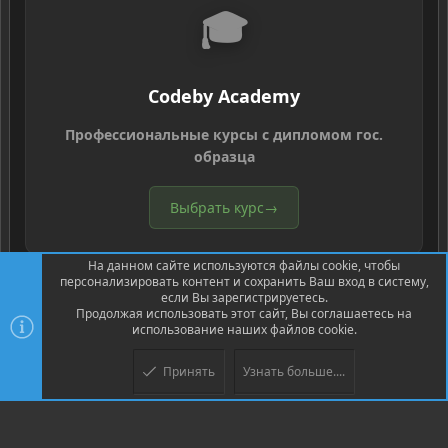
🎓
Codeby Academy
Профессиональные курсы с дипломом гос.
образца
Выбрать курс
→
На данном сайте используются файлы cookie, чтобы
персонализировать контент и сохранить Ваш вход в систему,
если Вы зарегистрируетесь.
Продолжая использовать этот сайт, Вы соглашаетесь на
использование наших файлов cookie.
®
Community platform by XenForo
© 2010-2026 XenForo Ltd.
Перевод
®
от Jumuro
Принять
Узнать больше....
Верх
Низ
XenPorta 2 PRO
© Jason Axelrod of
8WAYRUN