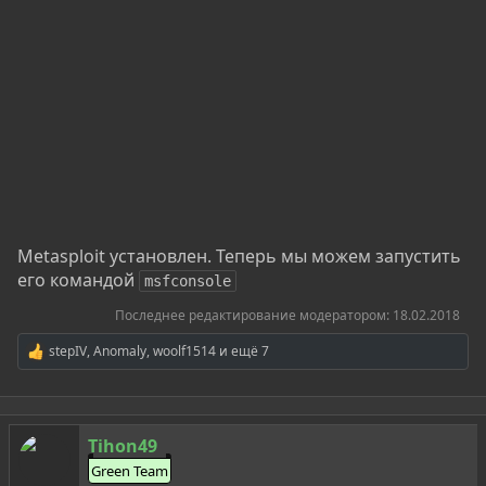
Metasploit установлен. Теперь мы можем запустить
его командой
msfconsole
Последнее редактирование модератором:
18.02.2018
stepIV
,
Anomaly
,
woolf1514
и ещё 7
Р
е
а
к
ц
Tihon49
и
и
Green Team
: