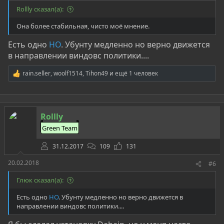
Rollly сказал(а):
Она более стабильная, чисто моё мнение.
Есть одно
НО
. Убунту медленно но верно движется
в направлении виндовс политики....
rain.seller
,
woolf1514
,
Tihon49
и ещё 1 человек
Р
е
а
к
ц
Rollly
и
и
Green Team
:
31.12.2017
109
131
20.02.2018
#6
Глюк сказал(а):
Есть одно
НО
. Убунту медленно но верно движется в
направлении виндовс политики....