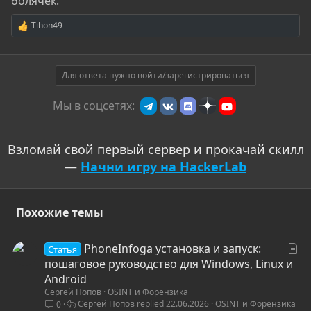
болячек.
Tihon49
Р
е
а
к
ц
Для ответа нужно войти/зарегистрироваться
и
и
Мы в соцсетях:
:
Взломай свой первый сервер и прокачай скилл
—
Начни игру на HackerLab
Похожие темы
С
PhoneInfoga установка и запуск:
Статья
т
пошаговое руководство для Windows, Linux и
а
Android
Сергей Попов
OSINT и Форензика
т
Сергей Попов
22.06.2026
OSINT и Форензика
0
ь