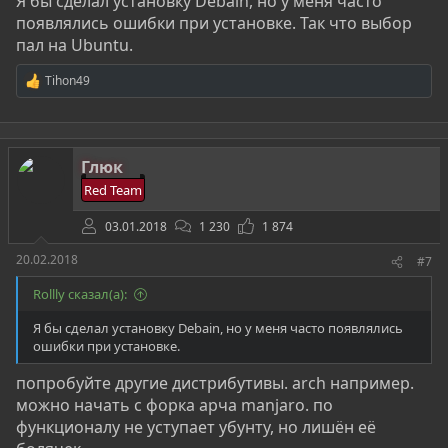
Я бы сделал установку Debain, но у меня часто
появлялись ошибки при установке. Так что выбор
пал на Ubuntu.
Tihon49
Р
е
а
к
ц
Глюк
и
и
Red Team
:
03.01.2018
1 230
1 874
20.02.2018
#7
Rollly сказал(а):
Я бы сделал установку Debain, но у меня часто появлялись
ошибки при установке.
попробуйте другие дистрибутивы. arch например.
можно начать с форка арча manjaro. по
функционалу не уступает убунту, но лишён её