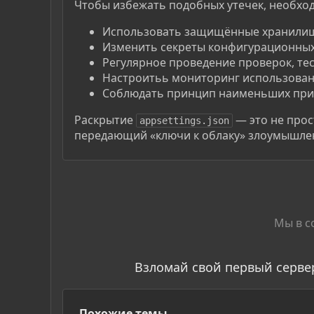
Чтобы избежать подобных утечек, необхо
Использовать защищённые хранилища 
Изменить секреты конфигурационных
Регулярное проведение проверок, те
Настроитьь мониторинг использован
Соблюдать принцип наименьших прив
Раскрытие
— это не прос
appsettings.json
передающий «ключи к облаку» злоумышле
Мы в с
Взломай свой первый серве
Похожие темы