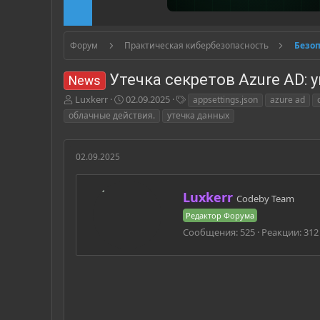
Форум
Практическая кибербезопасность
Безо
Утечка секретов Azure AD: 
News
А
Д
Т
Luxkerr
02.09.2025
appsettings.json
azure ad
в
а
е
облачные действия.
утечка данных
т
т
г
о
а
и
р
н
02.09.2025
т
а
е
ч
м
а
А
Luxkerr
Codeby Team
ы
л
в
а
Редактор Форума
т
Сообщения
525
Реакции
312
о
р