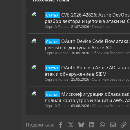
CVE-2026-42826: Azure DevOps
Статья
разбор вектора и цепочка атаки на C
Сергей Попов
21.07.2026
Threat Intel
OAuth Device Code Flow атака
Статья
persistent-доступа в Azure AD
Сергей Попов
30.05.2026
Облачная безопаснос
OAuth Abuse в Azure AD: анат
Статья
атак и обнаружение в SIEM
Сергей Попов
25.05.2026
Облачная безопаснос
Мисконфигурация облака как 
Статья
полная карта угроз и защиты AWS, A
Сергей Попов
09.06.2026
Облачная безопаснос
Facebook
X
Bluesky
LinkedIn
WhatsApp
Элект
С
Поделиться: