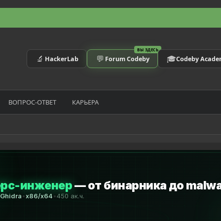
ВЫ ЗДЕСЬ
🔬
💬
🎓
HackerLab
Forum Codeby
Codeby Acad
ВОПРОС-ОТВЕТ
КАРЬЕРА