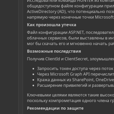
Исследователи команды HUNTER из компани
общедоступном файле конфигурации прило
ActiveDirectory (AD), что потенциально 
напрямую через конечные точки Microsoft 
Как произошла утечка​
Файл конфигурации ASP.NET, последовател
облачных сервисов, были выставлены в ин
мог бы скачать его и мгновенно начать ра
Возможные последствия​
Получив ClientId и ClientSecret, злоумышл
Запросить токен доступа через поток
Через Microsoft Graph API перечисли
Кража данных из SharePoint, OneDrive
Расширение привилегий и развертыв
Ключевыми целями являются такие высоко
поскольку компрометация одного члена г
Рекомендации по защите​