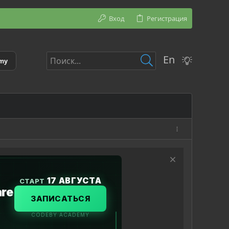
Вход
Регистрация
En
emy