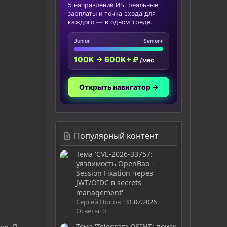
5 направлений ИБ, реальные
зарплаты и точка входа для
каждого — в одном треде.
Junior
Senior+
100K → 600K+ ₽
/мес
Открыть навигатор →
Популярный контент
Тема 'CVE-2026-33757:
уязвимость OpenBao -
Session Fixation через
JWT/OIDC в secrets
management'
Сергей Попов
31.07.2026
Ответы: 0
Тема 'Telegram OSINT: поиск