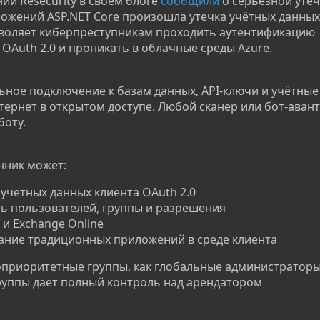
и Resecurity в своем блоге
сообщили
о серьезной утеч
жений ASP.NET Core произошла утечка учётных данных
позволяет киберпреступникам проходить аутентификацию
OAuth 2.0 и проникать в облачные среды Azure.
ьное подключение к базам данных, API-ключи и учётны
тернет в открытом доступе. Любой сканер или бот-аван
боту.
енник может:
 учетных данных клиента OAuth 2.0
ть пользователей, группы и разрешения
 и Exchange Online
ание традиционных приложений в среде клиента
приоритетные группы, как глобальные администраторы
руппы дает полный контроль над арендатором