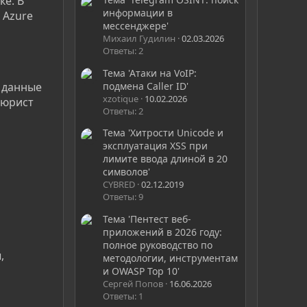
ке. В
информации в
 Azure
мессенджере'
Михаил Гудилин
02.03.2026
Ответы: 2
Тема 'Атаки на VoIP:
подмена Caller ID'
е данные
xzotique
10.02.2026
тюрист
Ответы: 2
Тема 'Хитрости Unicode и
эксплуатация XSS при
лимите ввода длиной в 20
символов'
CYBRED
02.12.2019
Ответы: 9
Тема 'Пентест веб-
приложений в 2026 году:
полное руководство по
,
методологии, инструментам
и OWASP Top 10'
Сергей Попов
16.06.2026
Ответы: 1