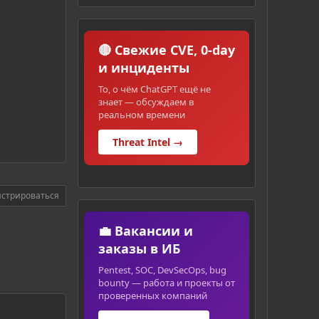
🔴 Свежие CVE, 0-day
и инциденты
То, о чём ChatGPT ещё не
знает — обсуждаем в
реальном времени
Threat Intel →
истрироваться
💼 Вакансии и
заказы в ИБ
Pentest, SOC, DevSecOps, bug
bounty — работа и проекты от
проверенных компаний