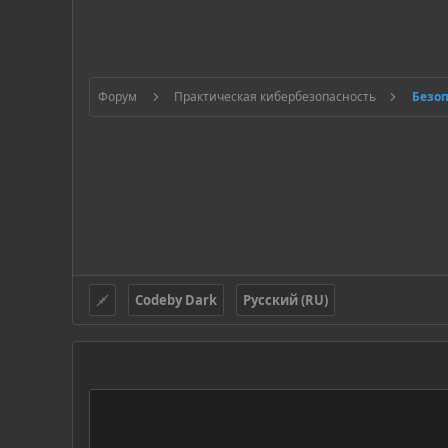
Форум
Практическая кибербезопасность
Безо
Codeby Dark
Русский (RU)