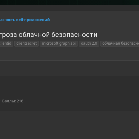
пасность веб-приложений
угроза облачной безопасности
clientid
clientsecret
microsoft graph api
oauth 2.0
облачная безопасн
Баллы
216