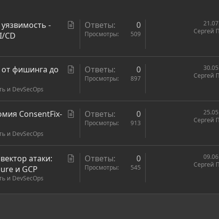
С
21.07
 уязвимость -
Ответы
0
Сергей 
т
Просмотры
509
I/CD
а
т
ь
С
30.05
: от фишинга до
Ответы
0
Сергей 
я
т
Просмотры
897
ть и DevSecOps
а
т
ь
С
25.05
омия ConsentFix-
Ответы
0
Сергей 
я
т
Просмотры
913
ть и DevSecOps
а
т
ь
С
09.06
вектор атаки:
Ответы
0
Сергей 
я
т
Просмотры
545
zure и GCP
ть и DevSecOps
а
т
ь
ронная почта
сылка
я