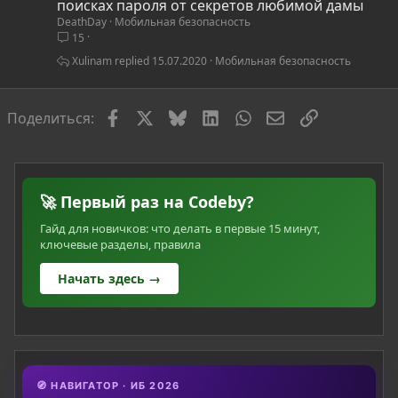
т
поисках пароля от секретов любимой дамы
DeathDay
Мобильная безопасность
а
15
т
ь
Xulinam
15.07.2020
Мобильная безопасность
я
Facebook
X
Bluesky
LinkedIn
WhatsApp
Электронная по
Ссылка
Поделиться:
🚀 Первый раз на Codeby?
Гайд для новичков: что делать в первые 15 минут,
ключевые разделы, правила
Начать здесь →
🧭 НАВИГАТОР · ИБ 2026