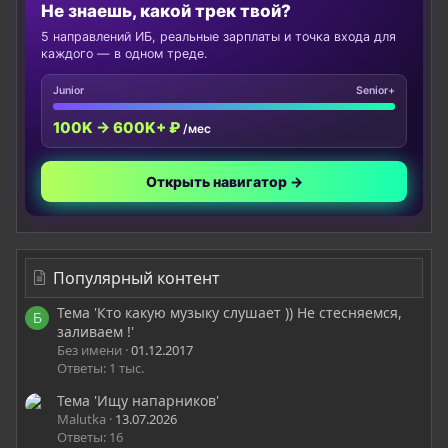
Не знаешь, какой трек твой?
5 направлений ИБ, реальные зарплаты и точка входа для
каждого — в одном треде.
Junior
Senior+
100K → 600K+ ₽
/мес
Открыть навигатор →
Популярный контент
Тема 'Кто какую музыку слушает )) Не стесняемся,
Б
заливаем !'
Без имени
01.12.2017
Ответы: 1 тыс.
Тема 'Ищу напарников'
Malutka
13.07.2026
Ответы: 16