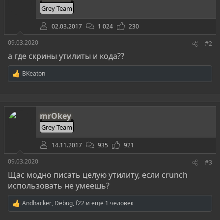
и
Grey Team
:
02.03.2017
1 024
230
09.03.2020
#2
а где скрины утилиты и кода??
BKeaton
Р
е
а
к
ц
mrOkey
и
и
Grey Team
:
14.11.2017
935
921
09.03.2020
#3
Щас модно писать целую утилиту, если crunch
использовать не умеешь?
Andhacker
,
Debug
,
f22
и ещё 1 человек
Р
е