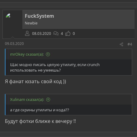
а
к
ц
FuckSystem
и
и
Newbie
:
08.03.2020
4
0
09.03.2020
#4
mrOkey сказал(а):
Щас модно писать целую утилиту, если crunch
использовать не умеешь?
Я фанат юзать свой код ))
Xulinam сказал(а):
а где скрины утилиты и кода??
Будут фотки ближе к вечеру !!