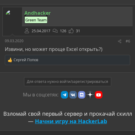
Andhacker
Green Team
25.04.2017
126
31
09.03.2020
#6
Извини, но может проще Excel открыть?)
Сергей Попов
Р
е
а
к
ц
Для ответа нужно войти/зарегистрироваться
и
и
Мы в соцсетях:
:
Взломай свой первый сервер и прокачай скилл
—
Начни игру на HackerLab