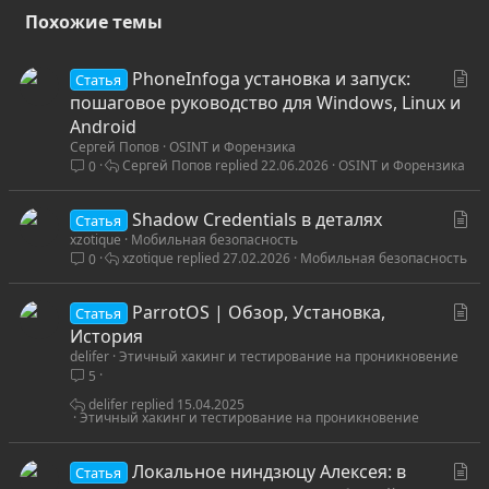
Похожие темы
С
PhoneInfoga установка и запуск:
Статья
т
пошаговое руководство для Windows, Linux и
а
Android
Сергей Попов
OSINT и Форензика
т
Сергей Попов
22.06.2026
OSINT и Форензика
0
ь
я
С
Shadow Credentials в деталях
Статья
xzotique
Мобильная безопасность
т
xzotique
27.02.2026
Мобильная безопасность
0
а
т
С
ParrotOS | Обзор, Установка,
ь
Статья
т
История
я
delifer
Этичный хакинг и тестирование на проникновение
а
5
т
ь
delifer
15.04.2025
Этичный хакинг и тестирование на проникновение
я
С
Локальное ниндзюцу Алексея: в
Статья