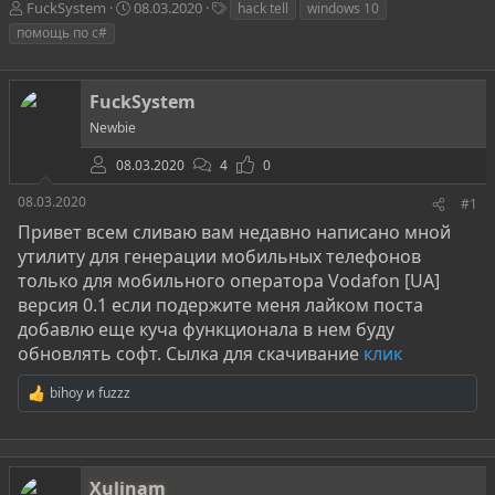
А
Д
Т
FuckSystem
08.03.2020
hack tell
windows 10
в
а
е
помощь по с#
т
т
г
о
а
и
р
н
FuckSystem
т
а
е
ч
Newbie
м
а
ы
08.03.2020
л
4
0
а
08.03.2020
#1
Привет всем сливаю вам недавно написано мной
утилиту для генерации мобильных телефонов
только для мобильного оператора Vodafon [UA]
версия 0.1 если подержите меня лайком поста
добавлю еще куча функционала в нем буду
обновлять софт. Сылка для скачивание
клик
bihoy
и
fuzzz
Р
е
а
к
ц
Xulinam
и