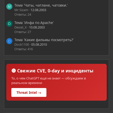
Тема 'Чаты, чатлане, чатовки.'
M
Mr Sizam
12.08.2003
Ответы: 24
Тема 'Инфа по Apache'
D
Deisel_X
10.08.2003
Ответы: 27
Тема 'Какие фильмы посмотреть?'
D
Dock1100
05.08.2010
Ответы: 416
🔴 Свежие CVE, 0-day и инциденты
То, о чём ChatGPT ещё не знает — обсуждаем в
реальном времени
Threat Intel →