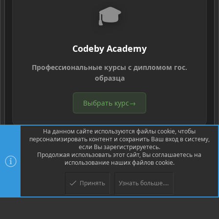
🎓
Codeby Academy
Профессиональные курсы с дипломом гос.
образца
Выбрать курс
→
На данном сайте используются файлы cookie, чтобы
персонализировать контент и сохранить Ваш вход в систему,
если Вы зарегистрируетесь.
Продолжая использовать этот сайт, Вы соглашаетесь на
использование наших файлов cookie.
®
Community platform by XenForo
© 2010-2026 XenForo Ltd.
Перевод
®
от Jumuro
Принять
Узнать больше....
XenPorta 2 PRO
© Jason Axelrod of
8WAYRUN