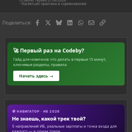
т
delifer
27.06.2026
HackerLab: практика и соревнования
ь
я
Facebook
X
Bluesky
LinkedIn
WhatsApp
Электронная по
Ссылка
Поделиться:
🚀 Первый раз на Codeby?
Гайд для новичков: что делать в первые 15 минут,
ключевые разделы, правила
Начать здесь →
🧭 НАВИГАТОР · ИБ 2026
Не знаешь, какой трек твой?
5 направлений ИБ, реальные зарплаты и точка входа для
каждого — в одном треде.