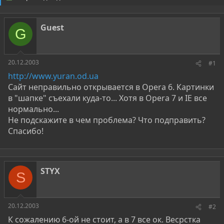
о
а
р
н
т
а
Guest
е
ч
G
м
а
ы
л
а
20.12.2003
#1
http://www.yuran.od.ua
Сайт неправильно открывается в Opera 6. Картинки
в "шапке" съехали куда-то... Хотя в Opera 7 и IE все
нормально...
Не подскажите в чем проблема? Что подправить?
Спасибо!
STYX
S
20.12.2003
#2
К сожалению 6-ой не стоит, а в 7 все ок. Весрстка