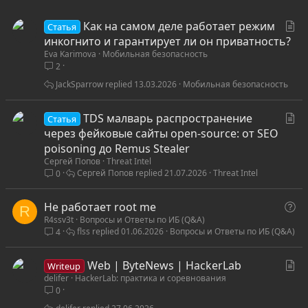
С
Как на самом деле работает режим
Статья
т
инкогнито и гарантирует ли он приватность?
Eva Karimova
Мобильная безопасность
а
2
т
ь
JackSparrow
13.03.2026
Мобильная безопасность
я
С
TDS малварь распространение
Статья
т
через фейковые сайты open-source: от SEO
а
poisoning до Remus Stealer
Сергей Попов
Threat Intel
т
Сергей Попов
21.07.2026
Threat Intel
0
ь
я
В
Не работает root me
R
R4ssv3t
Вопросы и Ответы по ИБ (Q&A)
о
flss
01.06.2026
Вопросы и Ответы по ИБ (Q&A)
4
п
р
С
Web | ByteNews | HackerLab
о
Writeup
delifer
HackerLab: практика и соревнования
т
с
0
а