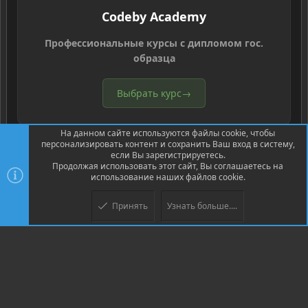
Codeby Academy
Профессиональные курсы с дипломом гос.
образца
Выбрать курс
→
На данном сайте используются файлы cookie, чтобы
персонализировать контент и сохранить Ваш вход в систему,
если Вы зарегистрируетесь.
Продолжая использовать этот сайт, Вы соглашаетесь на
использование наших файлов cookie.
®
Community platform by XenForo
© 2010-2026 XenForo Ltd.
Перевод
®
от Jumuro
Принять
Узнать больше....
Верх
Низ
XenPorta 2 PRO
© Jason Axelrod of
8WAYRUN