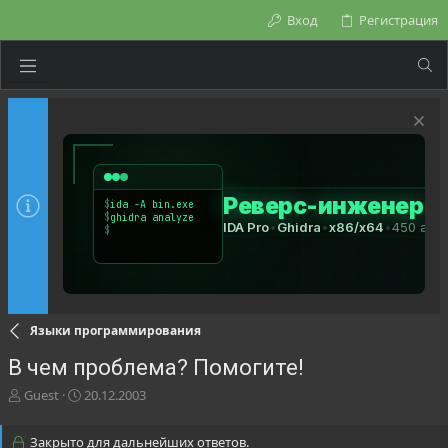
Вход
Регистрация
Языки программирования
В чем проблема? Помогите!
А
Д
Guest
20.12.2003
в
а
т
т
Закрыто для дальнейших ответов.