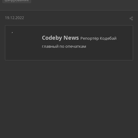
т
т
г
о
а
и
р
н
19.12.2022
т
а
е
ч
м
а
А
Codeby News
ы
л
Репортёр Кодебай
в
а
главный по опечаткам
т
о
р