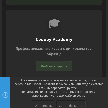
🎓
Codeby Academy
Профессиональные курсы с дипломом гос.
образца
Выбрать курс
→
На данном сайте используются файлы cookie, чтобы
персонализировать контент и сохранить Ваш вход в систему,
если Вы зарегистрируетесь.
Продолжая использовать этот сайт, Вы соглашаетесь на
использование наших файлов cookie.
®
Community platform by XenForo
© 2010-2026 XenForo Ltd.
Перевод
®
от Jumuro
Принять
Узнать больше....
Верх
Низ
XenPorta 2 PRO
© Jason Axelrod of
8WAYRUN