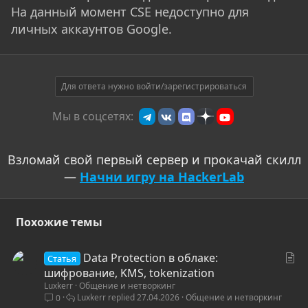
На данный момент CSE недоступно для
личных аккаунтов Google.
Для ответа нужно войти/зарегистрироваться
Мы в соцсетях:
Взломай свой первый сервер и прокачай скилл
—
Начни игру на HackerLab
Похожие темы
С
Data Protection в облаке:
Статья
т
шифрование, KMS, tokenization
Luxkerr
Общение и нетворкинг
а
Luxkerr
27.04.2026
Общение и нетворкинг
0
т