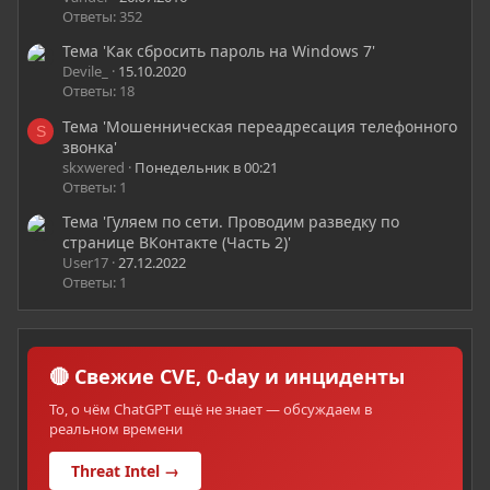
Ответы: 352
Тема 'Как сбросить пароль на Windows 7'
Devile_
15.10.2020
Ответы: 18
Тема 'Мошенническая переадресация телефонного
S
звонка'
skxwered
Понедельник в 00:21
Ответы: 1
Тема 'Гуляем по сети. Проводим разведку по
странице ВКонтакте (Часть 2)'
User17
27.12.2022
Ответы: 1
🔴 Свежие CVE, 0-day и инциденты
То, о чём ChatGPT ещё не знает — обсуждаем в
реальном времени
Threat Intel →