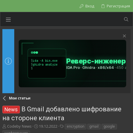
Вход
Регистрация
Мои статьи
В Gmail добавлено шифрование
News
на стороне клиента
А
Д
Т
Codeby News
19.12.2022
encryption
gmail
google
в
а
е
шифрование