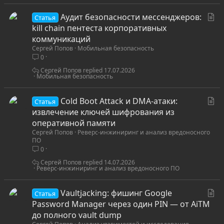
ь
С
Аудит безопасности мессенджеров:
я
Статья
т
kill chain пентеста корпоративных
а
коммуникаций
Сергей Попов
Мобильная безопасность
т
0
ь
я
Сергей Попов
17.07.2026
Мобильная безопасность
С
Cold Boot Attack и DMA-атаки:
Статья
т
извлечение ключей шифрования из
а
оперативной памяти
Сергей Попов
Реверс-инжиниринг и анализ вредоносного
т
ПО
ь
0
я
Сергей Попов
14.07.2026
Реверс-инжиниринг и анализ вредоносного ПО
С
Vaultjacking: фишинг Google
Статья
т
Password Manager через один PIN — от AiTM
а
до полного vault dump