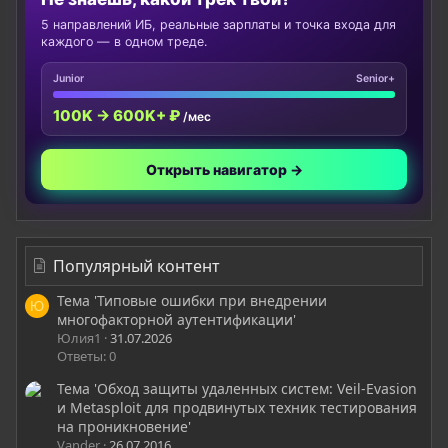
5 направлений ИБ, реальные зарплаты и точка входа для
каждого — в одном треде.
Junior
Senior+
100K → 600K+ ₽
/мес
Открыть навигатор →
Популярный контент
Тема 'Типовые ошибки при внедрении
Ю
многофакторной аутентификации'
Юлия1
31.07.2026
Ответы: 0
Тема 'Обход защиты удаленных систем: Veil-Evasion
и Metasploit для продвинутых техник тестирования
на проникновение'
Vander
26.07.2016