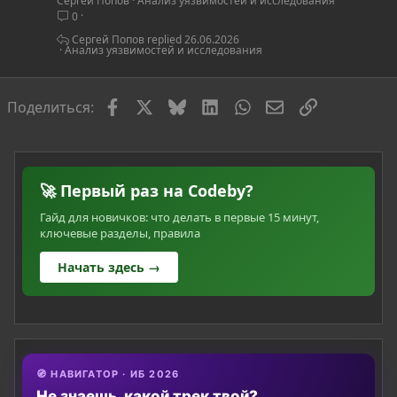
Сергей Попов
Анализ уязвимостей и исследования
т
0
ь
я
Сергей Попов
26.06.2026
Анализ уязвимостей и исследования
Facebook
X
Bluesky
LinkedIn
WhatsApp
Электронная по
Ссылка
Поделиться:
🚀 Первый раз на Codeby?
Гайд для новичков: что делать в первые 15 минут,
ключевые разделы, правила
Начать здесь →
🧭 НАВИГАТОР · ИБ 2026
Не знаешь, какой трек твой?