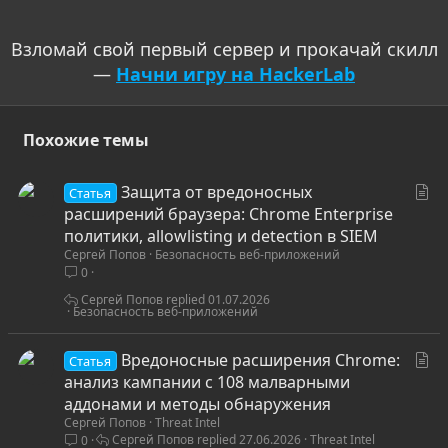
Взломай свой первый сервер и прокачай скилл
—
Начни игру на HackerLab
Похожие темы
С
Защита от вредоносных
Статья
т
расширений браузера: Chrome Enterprise
а
политики, allowlisting и detection в SIEM
Сергей Попов
Безопасность веб-приложений
т
0
ь
я
Сергей Попов
01.07.2026
Безопасность веб-приложений
С
Вредоносные расширения Chrome:
Статья
т
анализ кампании с 108 малварными
а
аддонами и методы обнаружения
Сергей Попов
Threat Intel
т
Сергей Попов
27.06.2026
Threat Intel
0
ь