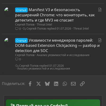
я
С
Manifest V3 и безопасность
Статья
т
расширений Chrome: что мониторить, как
а
детектить и где MV3 не спасает
Сергей Попов
Threat Intel
т
Сергей Попов
01.07.2026
Threat Intel
0
ь
я
С
Уязвимости менеджеров паролей:
Статья
т
DOM-based Extension Clickjacking — разбор и
а
detection для SOC
Сергей Попов
Анализ уязвимостей и исследования
т
0
ь
я
Сергей Попов
01.07.2026
Анализ уязвимостей и исследования
Facebook
X
Bluesky
LinkedIn
WhatsApp
Электронная по
Ссылка
Поделиться:
🚀 Первый раз на Codeby?