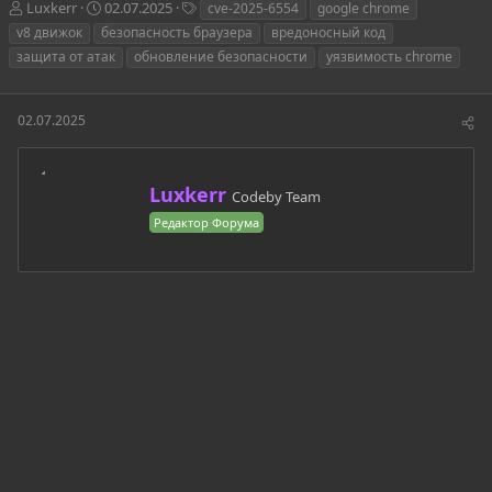
А
Д
Т
Luxkerr
02.07.2025
cve-2025-6554
google chrome
в
а
е
v8 движок
безопасность браузера
вредоносный код
т
т
г
защита от атак
обновление безопасности
уязвимость chrome
о
а
и
р
н
т
а
02.07.2025
е
ч
м
а
ы
л
а
А
Luxkerr
Codeby Team
в
Редактор Форума
т
о
р