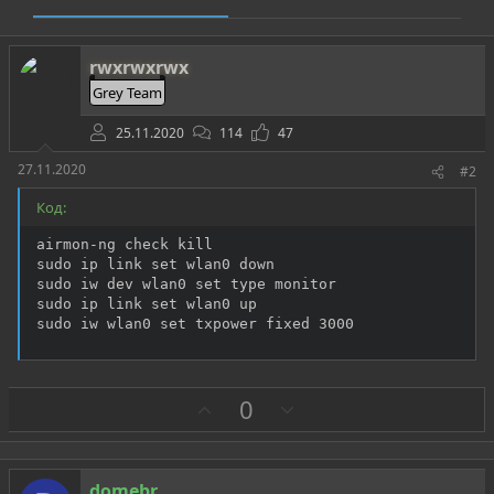
rwxrwxrwx
Grey Team
25.11.2020
114
47
27.11.2020
#2
Код:
airmon-ng check kill

sudo ip link set wlan0 down

sudo iw dev wlan0 set type monitor

sudo ip link set wlan0 up

sudo iw wlan0 set txpower fixed 3000
З
П
0
а
р
о
т
domebr