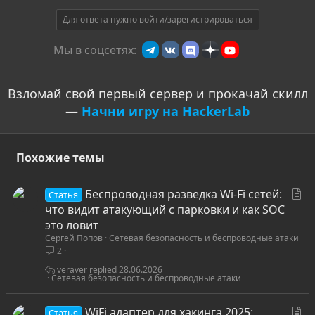
о
т
Для ответа нужно войти/зарегистрироваться
и
Мы в соцсетях:
в
Взломай свой первый сервер и прокачай скилл
—
Начни игру на HackerLab
Похожие темы
С
Беспроводная разведка Wi-Fi сетей:
Статья
т
что видит атакующий с парковки и как SOC
а
это ловит
Сергей Попов
Сетевая безопасность и беспроводные атаки
т
2
ь
я
veraver
28.06.2026
Сетевая безопасность и беспроводные атаки
С
WiFi адаптер для хакинга 2025:
Статья