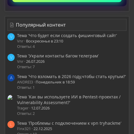
Популярный контент
Тема 'Что будет если создать фишинговый сайт'
V
Vnr
Воскресенье в 23:10
Ответы: 4
Тема 'Украли контакты багом телеграм'
V
Vnr
26.07.2026
Ответы: 7
Тема 'Что взломать в 2026 году,чтобы стать крутым?'
A
ANDREI3
Понедельник в 18:59
Ответы: 1
Тема 'Как вы используете ИИ в Pentest-проектах /
Vulnerability Assessment?'
Trager
12.07.2026
Ответы: 2
Тема 'Проблемы с подключением к vpn tryhackme'
L
l1nx321
22.12.2025
Ответы: 10