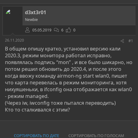
т
т
г
о
а
и
d3xt3r01
р
н
Newbie
т
а
е
ч
05.05.2019
6
0
м
а
ы
л
26.11.2020
#1
а
В общем опишу кратко, установил версию кали
2020.3, режим монитора работал исправно,
появлялась подпись “mon” , и все было шикарно, но
потом решил обновить до 2020.4, и после этого
когда ввожу команду airmon-ng start wlan0, пишет
что карта перевелась в режим мониторинга, хотя
нихуяшеньки, в ifconfig она отображается как wlan0
- режим managed.
(Через iw, iwconfig тоже пытался переводить)
Кто то сталкивался с этим?
СОРТИРОВАТЬ ПО ДАТЕ
СОРТИРОВАТЬ ПО ГОЛОСАМ