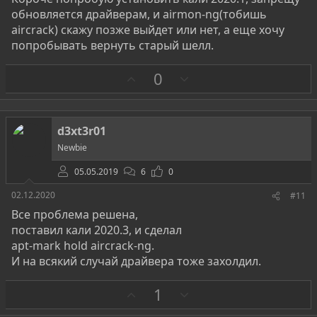
обновляется драйверам, и airmon-ng(тобишь
aircrack) скажу позже выйдет или нет, а еще хочу
попробывать вернуть старый шелл.
З
П
0
а
р
о
т
d3xt3r01
и
Newbie
в
05.05.2019
6
0
02.12.2020
#11
Все проблема решена,
поставил кали 2020.3, и сделал
apt-mark hold aircrack-ng.
И на всякий случай драйвера тоже захолдил.
З
П
1
а
р