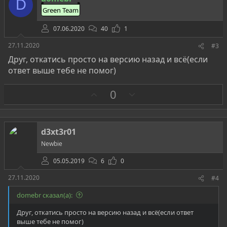
D
и
Green Team
в
07.06.2020
40
1
27.11.2020
#3
Друг, откатись просто на версию назад и всё(если
ответ выше тебе не помог)
З
П
0
а
р
о
т
d3xt3r01
и
Newbie
в
05.05.2019
6
0
27.11.2020
#4
domebr сказал(а):
Друг, откатись просто на версию назад и всё(если ответ
выше тебе не помог)