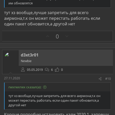
им обновлятся
тут хз вообще,лучше запретить для всего
аирмона,т.к он может перестать работать если
один пакет обновится,а другой нет
З
П
0
а
р
о
т
d3xt3r01
и
Newbie
в
05.05.2019
6
0
27.11.2020
#10
rwxrwxrwx сказал(а):
тут хз вообще,лучше запретить для всего аирмона,т.к он
может перестать работать если один пакет обновится,а
другой нет
Короче попробую установить кали 2020.1, запрещу