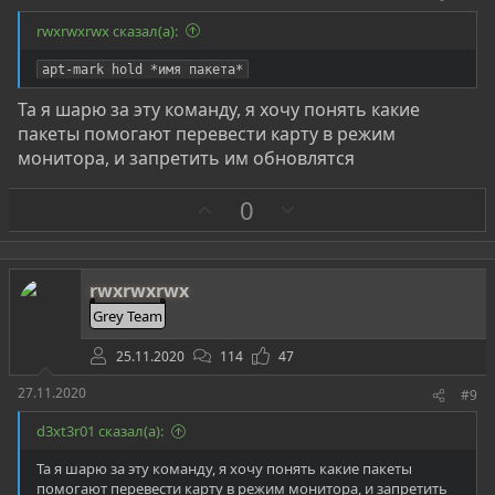
rwxrwxrwx сказал(а):
apt-mark hold *имя пакета*
Та я шарю за эту команду, я хочу понять какие
пакеты помогают перевести карту в режим
монитора, и запретить им обновлятся
З
П
0
а
р
о
т
rwxrwxrwx
и
Grey Team
в
25.11.2020
114
47
27.11.2020
#9
d3xt3r01 сказал(а):
Та я шарю за эту команду, я хочу понять какие пакеты
помогают перевести карту в режим монитора, и запретить