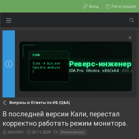
Вход
Регистрация
Вопросы и Ответы по ИБ (Q&A)
В последней версии Кали, перестал
корректно работать режим монитора.
А
Д
Т
d3xt3r01
26.11.2020
#калилинукс
в
а
е