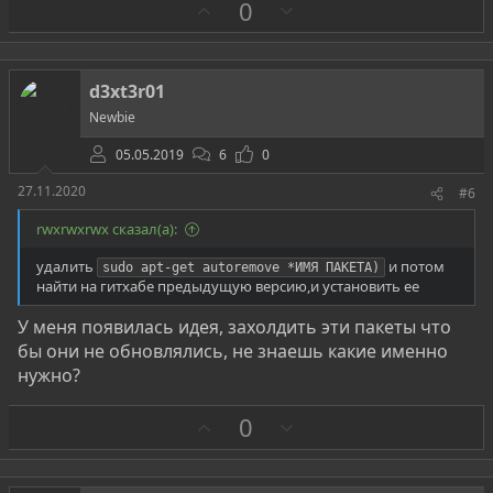
З
П
0
а
р
о
т
d3xt3r01
и
Newbie
в
05.05.2019
6
0
27.11.2020
#6
rwxrwxrwx сказал(а):
удалить
и потом
sudo apt-get autoremove *ИМЯ ПАКЕТА)
найти на гитхабе предыдущую версию,и установить ее
У меня появилась идея, захолдить эти пакеты что
бы они не обновлялись, не знаешь какие именно
нужно?
З
П
0
а
р
о