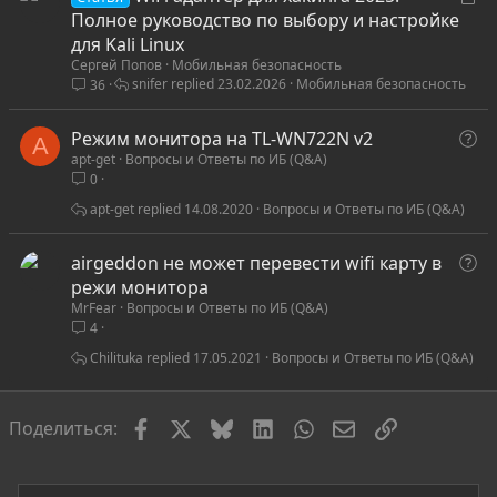
т
Полное руководство по выбору и настройке
а
для Kali Linux
Сергей Попов
Мобильная безопасность
т
snifer
23.02.2026
Мобильная безопасность
36
ь
я
В
Режим монитора на TL-WN722N v2
A
apt-get
Вопросы и Ответы по ИБ (Q&A)
о
0
п
р
apt-get
14.08.2020
Вопросы и Ответы по ИБ (Q&A)
о
с
В
airgeddon не может перевести wifi карту в
о
режи монитора
MrFear
Вопросы и Ответы по ИБ (Q&A)
п
4
р
о
Chilituka
17.05.2021
Вопросы и Ответы по ИБ (Q&A)
с
Facebook
X
Bluesky
LinkedIn
WhatsApp
Электронная по
Ссылка
Поделиться: