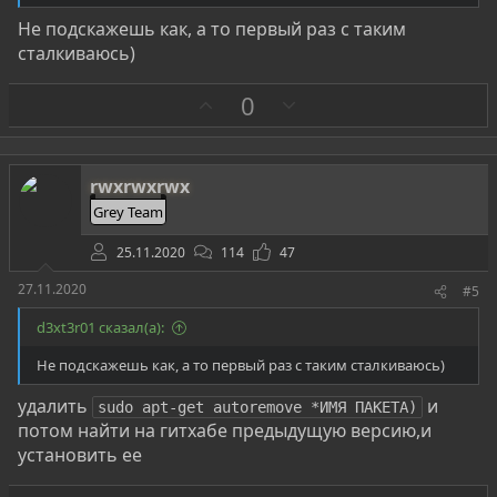
Не подскажешь как, а то первый раз с таким
сталкиваюсь)
З
П
0
а
р
о
т
rwxrwxrwx
и
Grey Team
в
25.11.2020
114
47
27.11.2020
#5
d3xt3r01 сказал(а):
Не подскажешь как, а то первый раз с таким сталкиваюсь)
удалить
и
sudo apt-get autoremove *ИМЯ ПАКЕТА)
потом найти на гитхабе предыдущую версию,и
установить ее