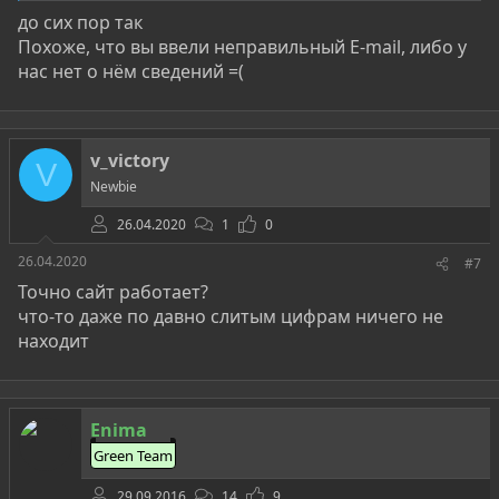
до сих пор так
Похоже, что вы ввели неправильный E-mail, либо у
нас нет о нём сведений =(
v_victory
V
Newbie
26.04.2020
1
0
26.04.2020
#7
Точно сайт работает?
что-то даже по давно слитым цифрам ничего не
находит
Enima
Green Team
29.09.2016
14
9