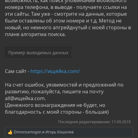
возможность, как поиск упоминаний мобильного
номера телефона, в выводе - получаете ссылки на
эти сайты. Там уже - смотрите на данные, которые
были оставлены об этом номере и т.д. Метод не
новый, но немного апгрейднутый с моей стороны в
плане алгоритма поиска.
Пример выводимых данных
Сам сайт -
https://ищейка.com/
На счет ошибок, уязвимостей и предложений по
развитию, пожалуйста, пишите на почту
all@ищейка.com.
(Денежного вознаграждения не будет, но
благодарность с моей стороны - большая)
Последнее редактирование:
17.09.2019
Dimonsamogon
и
Игорь Кошелев
Р