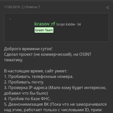
о
а
и
р
н
17.09.2019
Ответы: 7
т
а
е
ч
м
а
А
ы
л
krasov_rf
Script Kiddie
·
34
в
а
Green Team
т
о
р
Доброго времени суток!
Сделал проект (не коммерческий), на OSINT
тематику.
В настоящее время, сайт умеет:
1. Пробивать телефонные номера.
2. Пробивать почту.
3. Проверка IP-адреса (Мало кому будет интересно,
добавил что бы было)
4. Пробив по базе ФНС.
5. Деанонимизация ВК (Пока что не заморачивался
над этим, работает только с числовыми ID, прим: