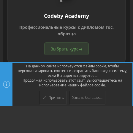
Codeby Academy
Профессиональные курсы с дипломом гос.
образца
Выбрать курс
→
®
Community platform by XenForo
© 2010-2026 XenForo Ltd.
Перевод
®
от Jumuro
XenPorta 2 PRO
© Jason Axelrod of
8WAYRUN
На данном сайте используются файлы cookie, чтобы
персонализировать контент и сохранить Ваш вход в систему,
если Вы зарегистрируетесь.
Продолжая использовать этот сайт, Вы соглашаетесь на
использование наших файлов cookie.