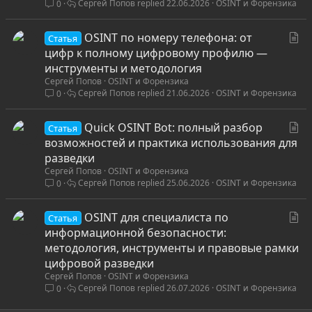
Сергей Попов
22.06.2026
OSINT и Форензика
0
ь
я
С
OSINT по номеру телефона: от
Статья
т
цифр к полному цифровому профилю —
а
инструменты и методология
Сергей Попов
OSINT и Форензика
т
Сергей Попов
21.06.2026
OSINT и Форензика
0
ь
я
С
Quick OSINT Bot: полный разбор
Статья
т
возможностей и практика использования для
а
разведки
Сергей Попов
OSINT и Форензика
т
Сергей Попов
25.06.2026
OSINT и Форензика
0
ь
я
С
OSINT для специалиста по
Статья
т
информационной безопасности:
а
методология, инструменты и правовые рамки
т
цифровой разведки
Сергей Попов
OSINT и Форензика
ь
Сергей Попов
26.07.2026
OSINT и Форензика
0
я