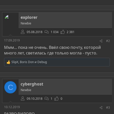
е
а
к
ц
explorer
и
и
Newbie
:
05.08.2018
1 034
2 381
17.09.2019
#2
Ммм... пока не очень. Ввёл свою почту, которой
много лет, светилась где только могла - пусто.
SlipX
,
Boris Don
и
Debug
Р
е
а
к
ц
cyberghost
и
C
и
Newbie
:
09.10.2018
1
0
10.12.2019
#3