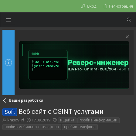
Вход
Регистрация
Ваши разработки
Веб сайт с OSINT услугами
Soft
А
Д
Т
krasov_rf
17.09.2019
ищейка
пробив информации
в
а
е
пробив мобильного телефона
пробив телефона
т
т
г