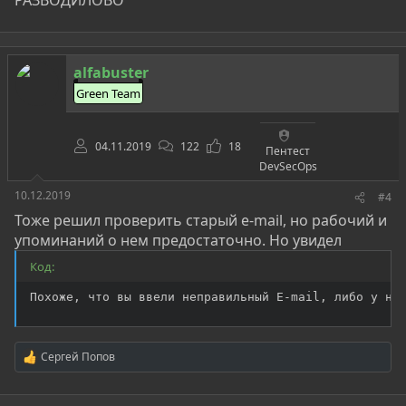
РАЗВОДИЛОВО
alfabuster
Green Team
04.11.2019
122
18
Пентест
DevSecOps
10.12.2019
#4
Тоже решил проверить старый e-mail, но рабочий и
упоминаний о нем предостаточно. Но увидел
Код:
Похоже, что вы ввели неправильный E-mail, либо у на
Сергей Попов
Р
е
а