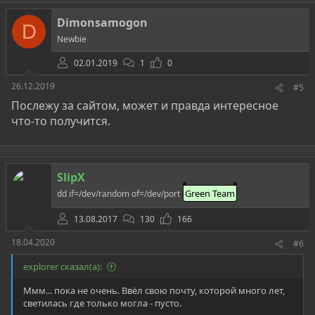
к
ц
Dimonsamogon
и
D
и
Newbie
:
02.01.2019
1
0
26.12.2019
#5
Послежу за сайтом, может и правда интересное
что-то получится.
SlipX
Green Team
dd if=/dev/random of=/dev/port
13.08.2017
130
166
18.04.2020
#6
explorer сказал(а):
Ммм... пока не очень. Ввёл свою почту, которой много лет,
светилась где только могла - пусто.