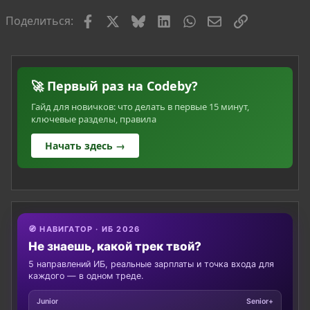
Facebook
X
Bluesky
LinkedIn
WhatsApp
Электронная по
Ссылка
Поделиться:
🚀 Первый раз на Codeby?
Гайд для новичков: что делать в первые 15 минут,
ключевые разделы, правила
Начать здесь →
🧭 НАВИГАТОР · ИБ 2026
Не знаешь, какой трек твой?
5 направлений ИБ, реальные зарплаты и точка входа для
каждого — в одном треде.
Junior
Senior+