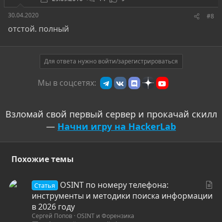
30.04.2020
#8
отстой. полный
Для ответа нужно войти/зарегистрироваться
Мы в соцсетях:
Взломай свой первый сервер и прокачай скилл
—
Начни игру на HackerLab
Похожие темы
С
OSINT по номеру телефона:
Статья
т
инструменты и методики поиска информации
а
в 2026 году
Сергей Попов
OSINT и Форензика
т