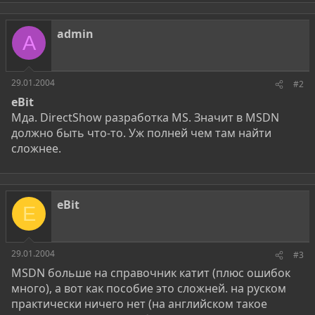
admin
A
29.01.2004
#2
eBit
Мда. DirectShow разработка MS. Значит в MSDN
должно быть что-то. Уж полней чем там найти
сложнее.
eBit
E
29.01.2004
#3
MSDN больше на справочник катит (плюс ошибок
много), а вот как пособие это сложней. на руском
практически ничего нет (на английском такое