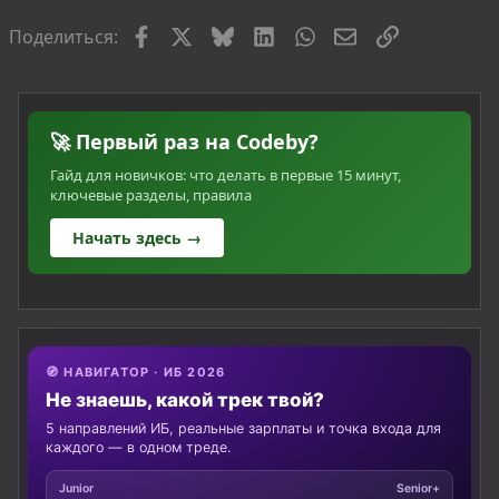
я
Facebook
X
Bluesky
LinkedIn
WhatsApp
Электронная по
Ссылка
Поделиться:
🚀 Первый раз на Codeby?
Гайд для новичков: что делать в первые 15 минут,
ключевые разделы, правила
Начать здесь →
🧭 НАВИГАТОР · ИБ 2026
Не знаешь, какой трек твой?
5 направлений ИБ, реальные зарплаты и точка входа для
каждого — в одном треде.
Junior
Senior+