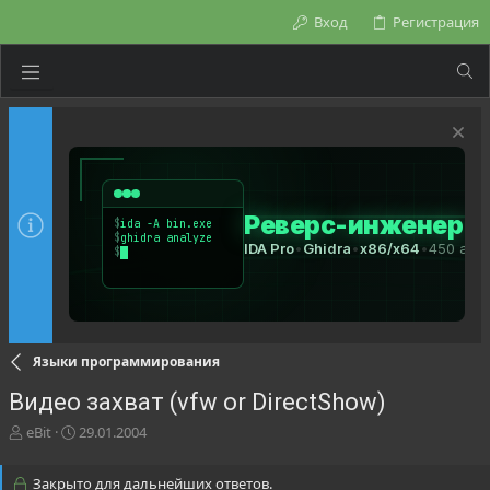
Вход
Регистрация
Языки программирования
Видео захват (vfw or DirectShow)
А
Д
eBit
29.01.2004
в
а
т
т
Закрыто для дальнейших ответов.