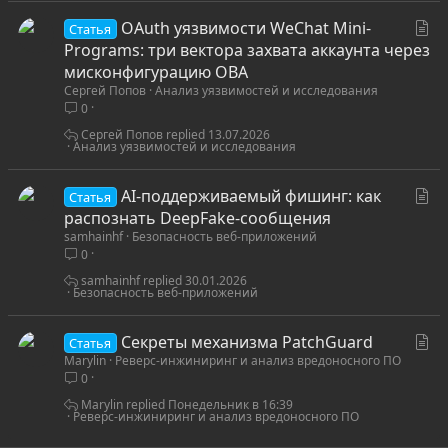
я
С
OAuth уязвимости WeChat Mini-
Статья
т
Programs: три вектора захвата аккаунта через
а
мисконфигурацию OBA
Сергей Попов
Анализ уязвимостей и исследования
т
0
ь
я
Сергей Попов
13.07.2026
Анализ уязвимостей и исследования
С
AI‑поддерживаемый фишинг: как
Статья
т
распознать DeepFake‑сообщения
samhainhf
Безопасность веб-приложений
а
0
т
ь
samhainhf
30.01.2026
Безопасность веб-приложений
я
С
Секреты механизма PatchGuard
Статья
Marylin
Реверс-инжиниринг и анализ вредоносного ПО
т
0
а
т
Marylin
Понедельник в 16:39
Реверс-инжиниринг и анализ вредоносного ПО
ь