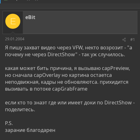
о
а
р
н
т
а
eBit
е
ч
E
м
а
ы
л
а
29.01.2004
#1
Я пишу захват видео через VFW, некто возрозит - "а
почему не через DirectShow" - так уж случилось.
какая может бить причина, я вызываю capPreview,
но сначала capOverlay но картина остаетса
неподвижная, кадры не обновляютса. прихидится
вызивать в потоке capGrabFrame
если кто то знаэт где или имеет доки по DirectShow -
поделитесь.
P.S.
зарание благодарен