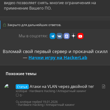
видео позволяет снять многие ограничения на
применение Вашего ПО.
Закрыто для дальнейших ответов.
Мы в соцсетях:
Взломай свой первый сервер и прокачай скилл
—
Начни игру на HackerLab
Похожие темы
С
Атаки на VLAN через двойной тег
Статья
xzotique
Hardware Hacking / Аппаратный хакинг
т
0
а
т
xzotique
19.01.2026
Hardware Hacking / Аппаратный хакинг
ь