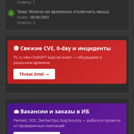
Ответы: 7
Тема 'Можно ли временно отключить мышь'
G
Guest
08.08.2003
Ответы: 3
🔴 Свежие CVE, 0-day и инциденты
То, о чём ChatGPT ещё не знает — обсуждаем в
реальном времени
Threat Intel →
💼 Вакансии и заказы в ИБ
Pentest, SOC, DevSecOps, bug bounty — работа и проекты
от проверенных компаний