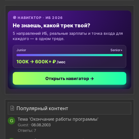
🧭 НАВИГАТОР · ИБ 2026
Не знаешь, какой трек твой?
5 направлений ИБ, реальные зарплаты и точка входа для
каждого — в одном треде.
Junior
Senior+
100K → 600K+ ₽
/мес
Открыть навигатор →
Популярный контент
Тема 'Окончание работы программы'
G
Guest
08.08.2003
Ответы: 7