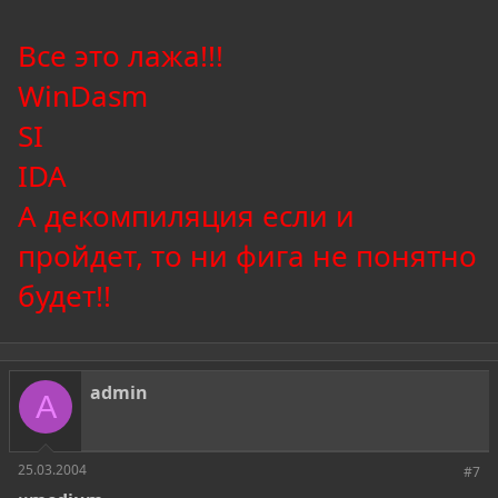
Все это лажа!!!
WinDasm
SI
IDA
А декомпиляция если и
пройдет, то ни фига не понятно
будет!!
admin
A
25.03.2004
#7