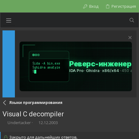
Вход
Регистрация
Языки программирования
Visual C decompiler
А
Д
Undertacker
12.12.2003
в
а
т
т
Закрыто для дальнейших ответов.