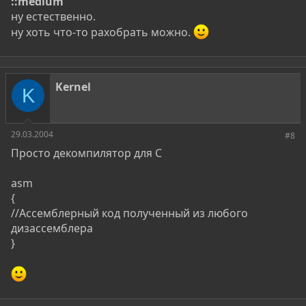
::medium
ну естественно.
ну хоть что-то рахобрать можно.
Kernel
K
29.03.2004
#8
Просто декомпилятор для С
asm
{
//Ассемблерный код полученный из любого
дизассемблера
}