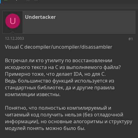
о
а
р
н
т
а
Undertacker
е
ч
U
м
а
ы
л
а
12.12.2003
#1
Visual C decompiler/uncompiler/disassambler
Встречал ли кто утилиту по восстановлении
исходного текста на C из выполняемого файла?
Примерно тоже, что делает IDA, но для C.
Ведь большинство функций используется из
стандартных библиотек, да и другие правила
компиляции известны.
Понятно, что полностью компилируемый и
читаемый код получить нельзя (без отладочной
информации), но основные алогоритмы и структуру
модулей понять можно было бы.