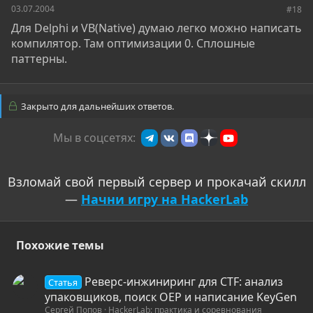
03.07.2004
#18
Для Delphi и VB(Native) думаю легко можно написать
компилятор. Там оптимизации 0. Сплошные
паттерны.
Закрыто для дальнейших ответов.
Мы в соцсетях:
Взломай свой первый сервер и прокачай скилл
—
Начни игру на HackerLab
Похожие темы
С
Реверс-инжиниринг для CTF: анализ
Статья
т
упаковщиков, поиск OEP и написание KeyGen
Сергей Попов
HackerLab: практика и соревнования
а