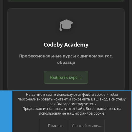
🎓
Codeby Academy
Профессиональные курсы с дипломом гос.
образца
Выбрать курс
→
На данном сайте используются файлы cookie, чтобы
персонализировать контент и сохранить Ваш вход в систему,
если Вы зарегистрируетесь.
Продолжая использовать этот сайт, Вы соглашаетесь на
использование наших файлов cookie.
®
Community platform by XenForo
© 2010-2026 XenForo Ltd.
Перевод
®
от Jumuro
Принять
Узнать больше....
XenPorta 2 PRO
© Jason Axelrod of
8WAYRUN