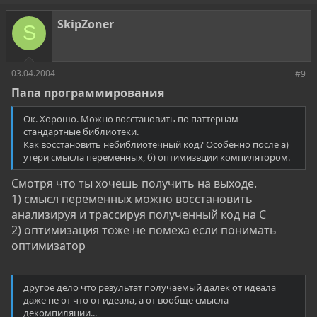
SkipZoner
S
03.04.2004
#9
Папа программирования
Ок. Хорошо. Можно восстановить по паттернам
стандартные библиотеки.
Как восстановить небиблиотечный код? Особенно после а)
утери смысла переменных, б) оптимизвции компилятором.
Смотря что ты хочешь получить на выходе.
1) смысл переменных можно восстановить
анализируя и трассируя полученный код на С
2) оптимизация тоже не помеха если понимать
оптимизатор
другое дело что результат получаемый далек от идеала
даже не от что от идеала, а от вообще смысла
декомпиляции...