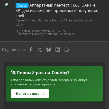
С
Аппаратный пентест: JTAG, UART и
Статья
т
SPI для извлечения прошивок и получения
а
shell
Сергей Попов
Hardware Hacking / Аппаратный хакинг
т
2
ь
я
Сергей Попов
29.05.2026
Hardware Hacking / Аппаратный хакинг
Facebook
X
Bluesky
LinkedIn
WhatsApp
Электронная по
Ссылка
Поделиться:
🚀 Первый раз на Codeby?
Гайд для новичков: что делать в первые 15 минут,
ключевые разделы, правила
Начать здесь →