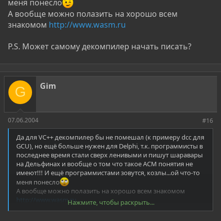
меня понесло
А вообще можно полазить на хорошо всем
знакомом
http://www.wasm.ru
P.S. Может самому декомпилер начать писать?
Gim
G
07.06.2004
#16
Да для VC++ декомпилер бы не помешал (к примеру dcc для
GCU), но ещё больше нужен для Delphi, т.к. программисты в
последнее время стали сверх ленивыми и пишут шаравары
на Дельфинах и вообще о том что такое АСМ понятия не
имеют!!! И ещё программистами зовутся, козлы...ой что-то
меня понесло
А вообще можно полазить на хорошо всем знакомом
http://www.wasm.ru
Нажмите, чтобы раскрыть...
P.S. Может самому декомпилер начать писать?