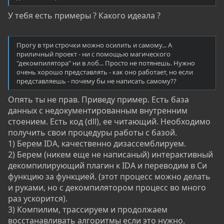
У тебя есть примеры ? Какого идеала ?
Прогу в три строчки можно осилить и самому... А
приличный проект - ни с помощью магического
"декомпилятора" ни в лоб... Просто не потянешь. Нужно
очень хорошо представлять - как оно работает, но если
представляешь - почему бы не написать самому??
Опять ты не прав. Приведу пример. Есть база
данных с недокументированным внутренним
стоением. Есть код (dll), ее читающий. Необходимо
получить свои процедуры работы с базой.
1) Берем IDA, качественно дизассемблируем.
2) Берем (никем еще не написаный) интерактивный
декомпилирующий плагин к IDA и переводим в Си
функцию за функцией. (этот процесс можно делать
и руками, но с декомпилятором процесс во много
раз ускорится).
3) Компилим, трассируем и продолжаем
восстанавливать алгоритмы если это нужно.