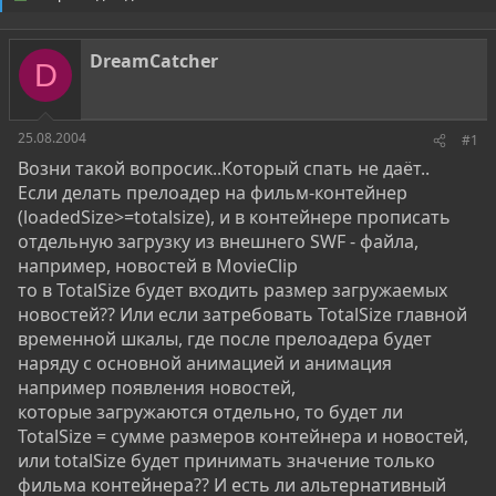
о
а
р
н
т
а
DreamCatcher
е
ч
D
м
а
ы
л
а
25.08.2004
#1
Возни такой вопросик..Который спать не даёт..
Если делать прелоадер на фильм-контейнер
(loadedSize>=totalsize), и в контейнере прописать
отдельную загрузку из внешнего SWF - файла,
например, новостей в MovieClip
то в TotalSize будет входить размер загружаемых
новостей?? Или если затребовать TotalSize главной
временной шкалы, где после прелоадера будет
наряду с основной анимацией и анимация
например появления новостей,
которые загружаются отдельно, то будет ли
TotalSize = сумме размеров контейнера и новостей,
или totalSize будет принимать значение только
фильма контейнера?? И есть ли альтернативный