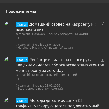
Похожие темы
С
Домашний сервер на Raspberry Pi:
Статья
т
Безопасно ли?
samhainhf
Hardware Hacking / Аппаратный хакинг
а
0
т
ь
samhainhf
31.01.2026
Hardware Hacking / Аппаратный хакинг
я
С
PenForge и "мастера на все руки":
Статья
т
Как динамическая сборка экспертных агентов
а
меняет охоту за zero-day
samhainhf
Безопасность веб-приложений
т
0
ь
я
samhainhf
28.02.2026
Безопасность веб-приложений
С
Методы детектирования C2-
Статья
т
трафика, маскирующегося под легитимный