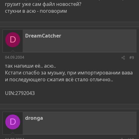
грузит уже сам файл новостей?
стукни в асю - поговорим
DreamCatcher
D
04.09.2004
#9
так напиши её.. асю..
Кстати спасбо за музыку, при импортировании вава
и последующего сжатия всё стало отлично..
UIN:2792043
dronga
D