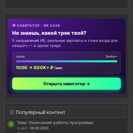
🧭 НАВИГАТОР · ИБ 2026
Не знаешь, какой трек твой?
5 направлений ИБ, реальные зарплаты и точка входа для
каждого — в одном треде.
Junior
Senior+
100K → 600K+ ₽
/мес
Открыть навигатор →
Популярный контент
Тема 'Окончание работы программы'
G
Guest
08.08.2003