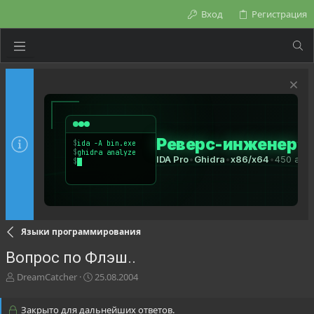
Вход
Регистрация
Языки программирования
Вопрос по Флэш..
А
Д
DreamCatcher
25.08.2004
в
а
т
т
Закрыто для дальнейших ответов.