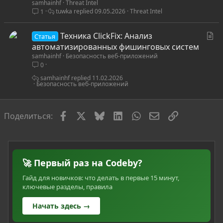
samhainhf
Threat Intel
а
tuwka
09.05.2026
Threat Intel
1
т
ь
С
Техника ClickFix: Анализ
я
Статья
т
автоматизированных фишинговых систем
samhainhf
Безопасность веб-приложений
а
0
т
ь
samhainhf
11.02.2026
Безопасность веб-приложений
я
Facebook
X
Bluesky
LinkedIn
WhatsApp
Электронная по
Ссылка
Поделиться:
🚀 Первый раз на Codeby?
Гайд для новичков: что делать в первые 15 минут,
ключевые разделы, правила
Начать здесь →