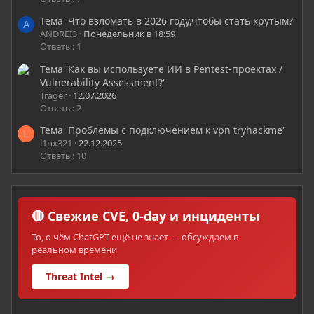
Тема 'Что взломать в 2026 году,чтобы стать крутым?'
A
ANDREI3
Понедельник в 18:59
Ответы: 1
Тема 'Как вы используете ИИ в Pentest-проектах /
Vulnerability Assessment?'
Trager
12.07.2026
Ответы: 2
Тема 'Проблемы с подключением к vpn tryhackme'
L
l1nx321
22.12.2025
Ответы: 10
🔴 Свежие CVE, 0-day и инциденты
То, о чём ChatGPT ещё не знает — обсуждаем в
реальном времени
Threat Intel →