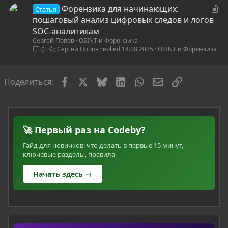
С
Форензика для начинающих:
Статья
т
пошаговый анализ цифровых следов и логов
а
SOC-аналитикам
Сергей Попов
OSINT и Форензика
т
Сергей Попов
14.08.2025
OSINT и Форензика
0
ь
я
Facebook
X
Bluesky
LinkedIn
WhatsApp
Электронная по
Ссылка
Поделиться:
🚀 Первый раз на Codeby?
Гайд для новичков: что делать в первые 15 минут,
ключевые разделы, правила
Начать здесь →