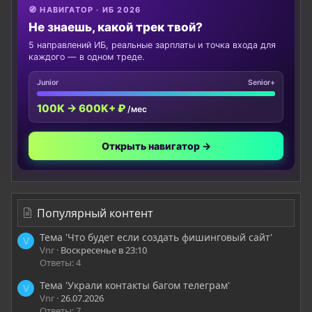
🧭 НАВИГАТОР · ИБ 2026
Не знаешь, какой трек твой?
5 направлений ИБ, реальные зарплаты и точка входа для
каждого — в одном треде.
Junior
Senior+
100K → 600K+ ₽
/мес
Открыть навигатор →
Популярный контент
Тема 'Что будет если создать фишинговый сайт'
V
Vnr
Воскресенье в 23:10
Ответы: 4
Тема 'Украли контакты багом телеграм'
V
Vnr
26.07.2026
Ответы: 7