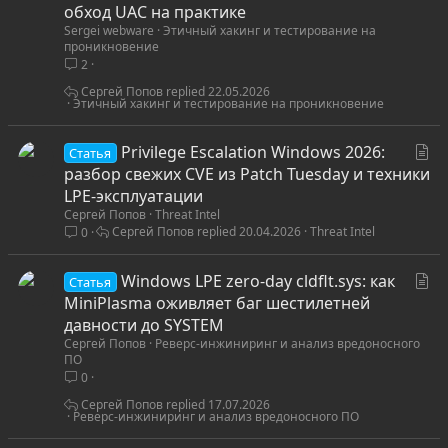
а
обход UAC на практике
Sergei webware
Этичный хакинг и тестирование на
т
проникновение
ь
2
я
Сергей Попов
22.05.2026
Этичный хакинг и тестирование на проникновение
С
Privilege Escalation Windows 2026:
Статья
т
разбор свежих CVE из Patch Tuesday и техники
а
LPE-эксплуатации
Сергей Попов
Threat Intel
т
Сергей Попов
20.04.2026
Threat Intel
0
ь
я
С
Windows LPE zero-day cldflt.sys: как
Статья
т
MiniPlasma оживляет баг шестилетней
а
давности до SYSTEM
Сергей Попов
Реверс-инжиниринг и анализ вредоносного
т
ПО
ь
0
я
Сергей Попов
17.07.2026
Реверс-инжиниринг и анализ вредоносного ПО