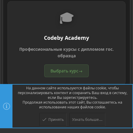
🎓
Codeby Academy
Профессиональные курсы с дипломом гос.
образца
Выбрать курс
→
На данном сайте используются файлы cookie, чтобы
персонализировать контент и сохранить Ваш вход в систему,
если Вы зарегистрируетесь.
Продолжая использовать этот сайт, Вы соглашаетесь на
использование наших файлов cookie.
®
Community platform by XenForo
© 2010-2026 XenForo Ltd.
Перевод
®
от Jumuro
Принять
Узнать больше....
Верх
Низ
XenPorta 2 PRO
© Jason Axelrod of
8WAYRUN