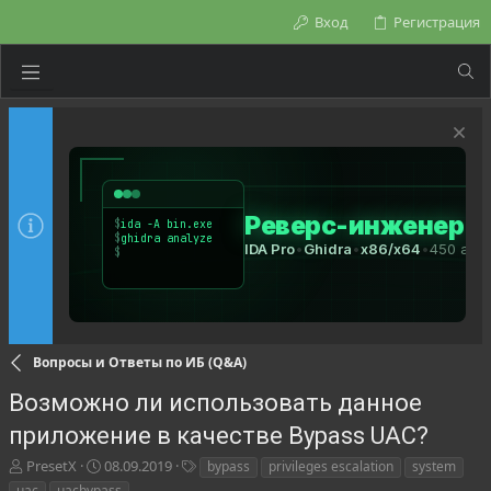
Вход
Регистрация
Вопросы и Ответы по ИБ (Q&A)
Возможно ли использовать данное
приложение в качестве Bypass UAC?
А
Д
Т
PresetX
08.09.2019
bypass
privileges escalation
system
в
а
е
uac
uacbypass