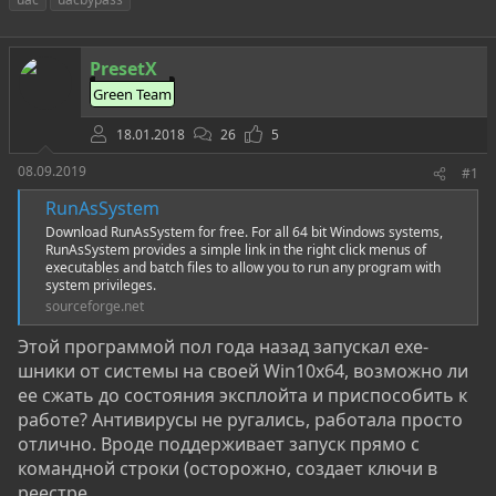
т
т
г
о
а
и
р
н
PresetX
т
а
е
ч
Green Team
м
а
ы
л
18.01.2018
26
5
а
08.09.2019
#1
RunAsSystem
Download RunAsSystem for free. For all 64 bit Windows systems,
RunAsSystem provides a simple link in the right click menus of
executables and batch files to allow you to run any program with
system privileges.
sourceforge.net
Этой программой пол года назад запускал exe-
шники от системы на своей Win10x64, возможно ли
ее сжать до состояния эксплойта и приспособить к
работе? Антивирусы не ругались, работала просто
отлично. Вроде поддерживает запуск прямо с
командной строки (осторожно, создает ключи в
реестре