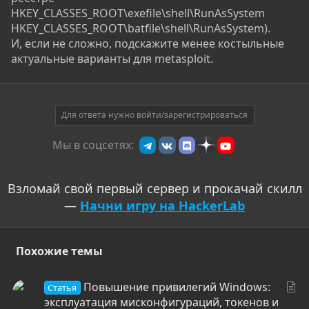
HKEY_CLASSES_ROOT\exefile\shell\RunAsSystem
HKEY_CLASSES_ROOT\batfile\shell\RunAsSystem).
И, если не сложно, подскажите менее костыльные
актуальные варианты для metasploit.
Для ответа нужно войти/зарегистрироваться
Мы в соцсетях:
Взломай свой первый сервер и прокачай скилл
—
Начни игру на HackerLab
Похожие темы
С
Повышение привилегий Windows:
Статья
т
эксплуатация мисконфигураций, токенов и