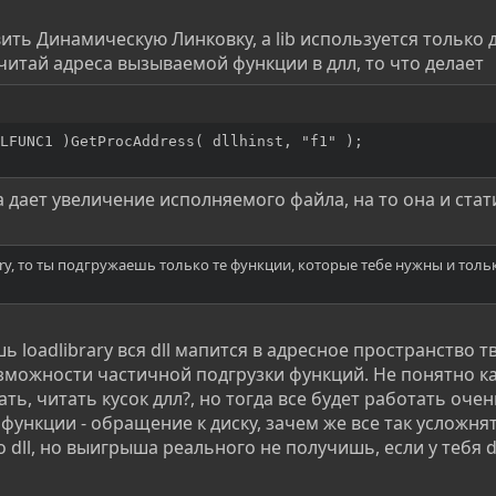
вить Динамическую Линковку, а lib используется только 
итай адреса вызываемой функции в длл, то что делает
LFUNC1 )GetProcAddress( dllhinst, "f1" );
а дает увеличение исполняемого файла, на то она и стат
ry, то ты подгружаешь только те функции, которые тебе нужны и тольк
шь loadlibrary вся dll мапится в адресное пространство т
озможности частичной подгрузки функций. Не понятно ка
ь, читать кусок длл?, но тогда все будет работать очен
функции - обращение к диску, зачем же все так усложнят
 dll, но выигрыша реального не получишь, если у тебя dl