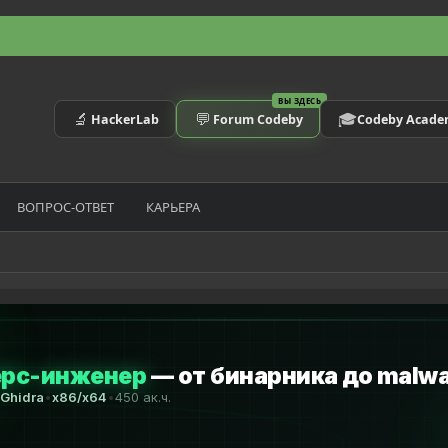
ВЫ ЗДЕСЬ
🔬
💬
🎓
HackerLab
Forum Codeby
Codeby Acad
ВОПРОС-ОТВЕТ
КАРЬЕРА