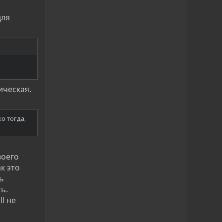
для
ическая.
о тогда,
воего
к это
ь
ь.
l не