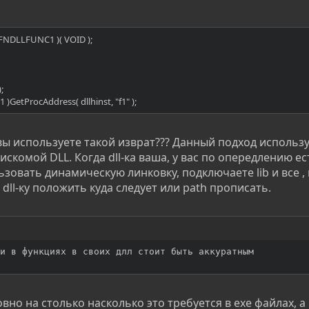
PFNDLLFUNC1 )( VOID );
;
)GetProcAddress( dllhinst, "f1" );
ы используете такой изврат??? Данный подход использ
a искомой DLL. Когда dll-ка ваша, у вас по опередлению ест
ьзовать динамическую линковку, подключаете lib и все , 
 dll-ку положить куда следует или path прописать.
и в функциях в своих длл стоит быть аккуратным
вно на столько насколько это требуется в exe файлах, а