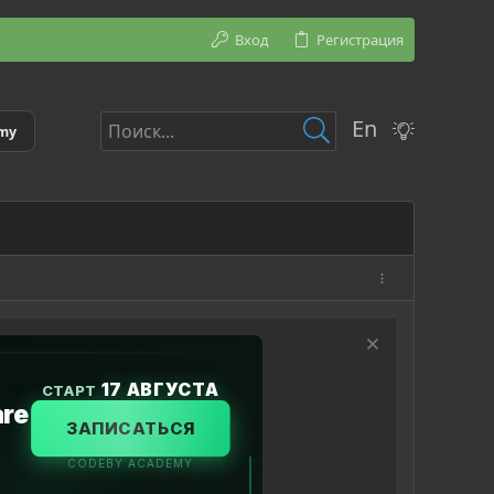
Вход
Регистрация
En
emy