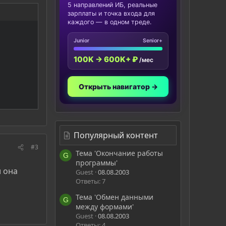
5 направлений ИБ, реальные
зарплаты и точка входа для
каждого — в одном треде.
Junior
Senior+
100K → 600K+ ₽
/мес
Открыть навигатор →
Популярный контент
#3
Тема 'Окончание работы
G
программы'
и она
Guest
08.08.2003
Ответы: 7
Тема 'Обмен данными
G
между формами'
Guest
08.08.2003
Ответы: 4