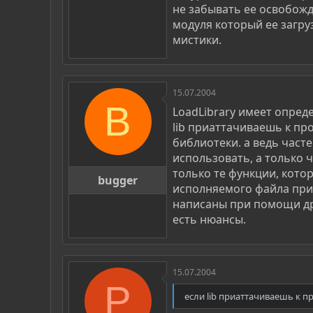
не забывать ее освобожд
модуля который ее загруз
мистики.
15.07.2004
B
LoadLibrary имеет опред
lib приаттачиваешь к пр
библиотеки. а ведь част
использовать, а только ч
только те функции, котор
bugger
исполняемого файла при 
написаны при помощи др
есть нюансы.
15.07.2004
P
если lib приаттачиваешь к п