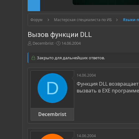
Форум
Мастерская специалиста по ИБ
Языки 
Вызов функции DLL
А
Д
Decembrist
14.06.2004
в
а
т
т
Закрыто для дальнейших ответов.
о
а
р
н
т
а
14.06.2004
е
ч
D
м
а
Функция DLL возвращает у
ы
л
вызвать в EXE программе
а
Decembrist
14.06.2004