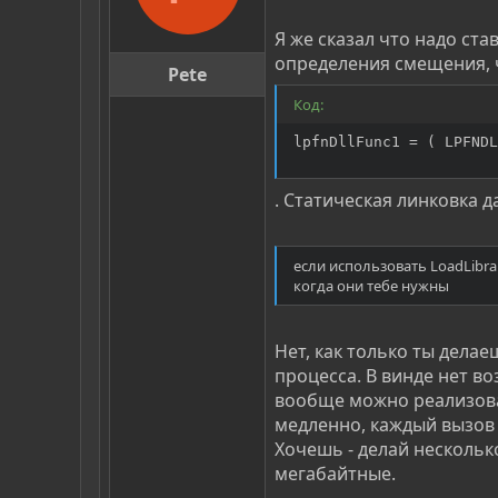
Я же сказал что надо ста
определения смещения, ч
Pete
Код:
lpfnDllFunc1 = ( LPFNDL
. Статическая линковка д
если использовать LoadLibra
когда они тебе нужны
Нет, как только ты делае
процесса. В винде нет в
вообще можно реализоват
медленно, каждый вызов 
Хочешь - делай несколько
мегабайтные.