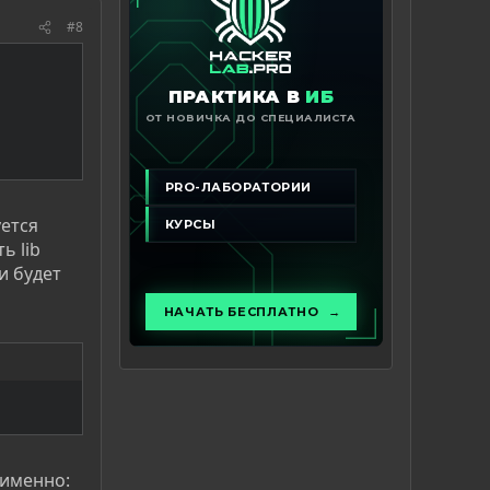
#8
уется
ь lib
и будет
 именно: