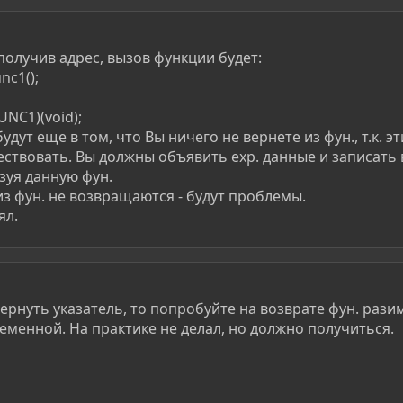
 получив адрес, вызов функции будет:
nc1();
UNC1)(void);
удут еще в том, что Вы ничего не вернете из фун., т.к. эт
ествовать. Вы должны объявить exp. данные и записать 
зуя данную фун.
из фун. не возвращаются - будут проблемы.
ял.
вернуть указатель, то попробуйте на возврате фун. раз
еменной. На практике не делал, но должно получиться.