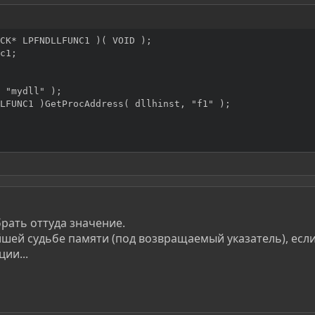
CK* LPFNDLLFUNC1 )( VOID );

c1;

 "mydll" );

LFUNC1 )GetProcAddress( dllhinst, "f1" );

брать оттуда значение.
шей судьбе памяти (под возвращаемый указатель), есл
ии...