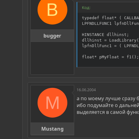
B
Код:
typedef float* ( CALLBA
LPFNDLLFUNC1 lpfnDllFun
bugger
HINSTANCE dllhinst;

dllhinst = LoadLibrary(
lpfnDllFunc1 = ( LPFNDL
float* pMyFloat = f1();
16.06.2004
M
а по моему лучше сразу 
ибо подумайте о дальней
выделяется в самой функц
Mustang