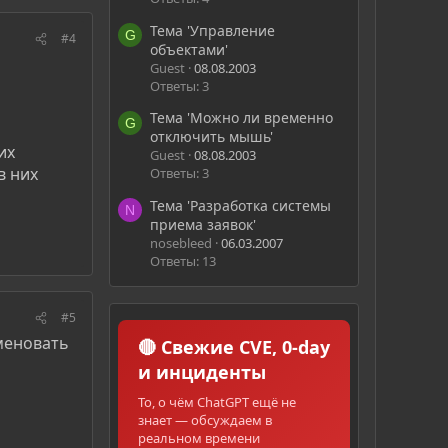
Тема 'Управление
G
#4
объектами'
Guest
08.08.2003
Ответы: 3
Тема 'Можно ли временно
G
отключить мышь'
их
Guest
08.08.2003
в них
Ответы: 3
Тема 'Разработка системы
N
приема заявок'
nosebleed
06.03.2007
Ответы: 13
#5
именовать
🔴 Свежие CVE, 0-day
и инциденты
То, о чём ChatGPT ещё не
знает — обсуждаем в
реальном времени