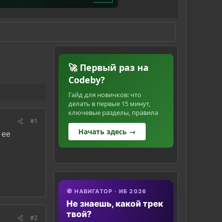
🚀 Первый раз на
Codeby?
Гайд для новичков: что
делать в первые 15 минут,
ключевые разделы, правила
#1
Начать здесь →
 ее
🧭 НАВИГАТОР · ИБ 2026
Не знаешь, какой трек
твой?
#2