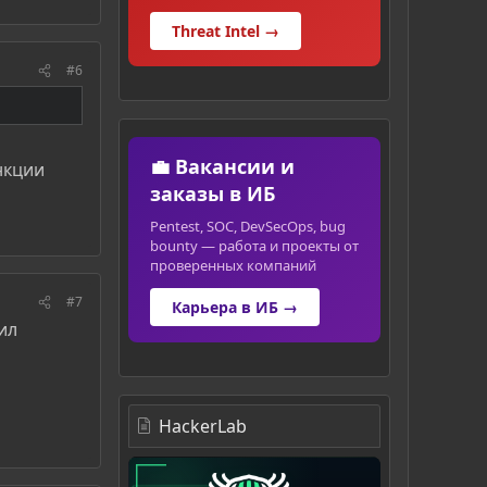
Threat Intel →
#6
💼 Вакансии и
нкции
заказы в ИБ
Pentest, SOC, DevSecOps, bug
bounty — работа и проекты от
проверенных компаний
#7
Карьера в ИБ →
ил
HackerLab