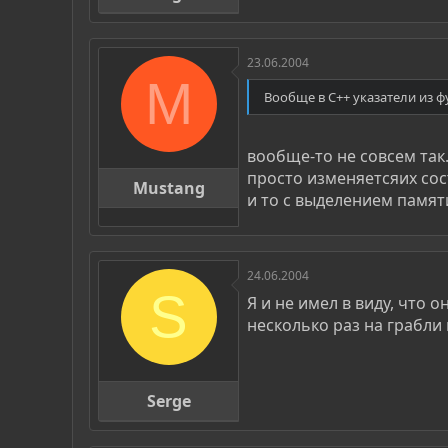
23.06.2004
M
Вообще в С++ указатели из ф
вообще-то не совсем так
просто изменяетсяих сос
Mustang
и то с выделением памят
24.06.2004
S
Я и не имел в виду, что
несколько раз на грабли 
Serge