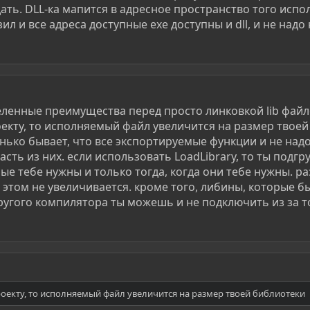
ать. DLL-ка мапится в адресное пространство того исп
ил и все адреса доступные exe доступны и dll, и не надо
еленные преимущества перед просто линковкой lib файл
оекту, то исполняемый файл увеличится на размер твоей
енько бывает, что все экспортируемые функции и не над
асть из них. если использовать LoadLibrary, то ты подг
ые тебе нужны и только тогда, когда они тебе нужны. р
этом не увеличивается. кроме того, либины, которые б
угого компилятора ты можешь и не подключить из за то
роекту, то исполняемый файл увеличится на размер твоей библиотеки