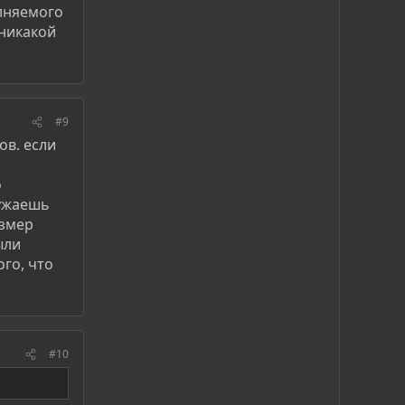
олняемого
 никакой
#9
ов. если
о
ружаешь
азмер
ыли
го, что
#10