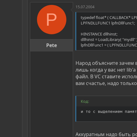
15.07.2004
P
typedef float* ( CALLBACK* L
LPFNDLLFUNC1 lpfnDllFunc1;
HINSTANCE dllhinst;
dllhinst = LoadLibrary( "mydll" )
Pete
lpfnDllFunc1 = ( LPFNDLLFUNC1 
Народ объясните зачем в
лишь когда у вас нет lib'
файл. В VC ставите испол
вам счастье, надо только
Код:
и то с выделением памят
Аккуратным надо быть ро