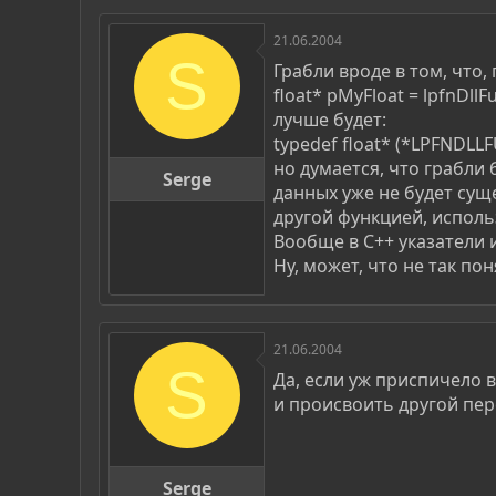
21.06.2004
S
Грабли вроде в том, что,
float* pMyFloat = lpfnDllFu
лучше будет:
typedef float* (*LPFNDLLF
но думается, что грабли б
Serge
данных уже не будет сущ
другой функцией, исполь
Вообще в С++ указатели 
Ну, может, что не так пон
21.06.2004
S
Да, если уж приспичело 
и происвоить другой пер
Serge