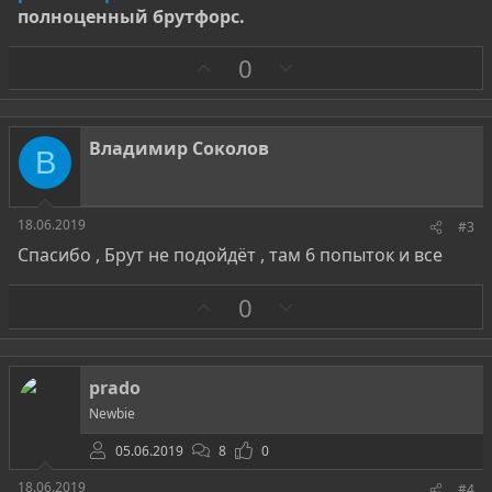
полноценный брутфорс.
З
П
0
а
р
о
т
Владимир Соколов
В
и
в
18.06.2019
#3
Спасибо , Брут не подойдёт , там 6 попыток и все
З
П
0
а
р
о
т
prado
и
Newbie
в
05.06.2019
8
0
18.06.2019
#4