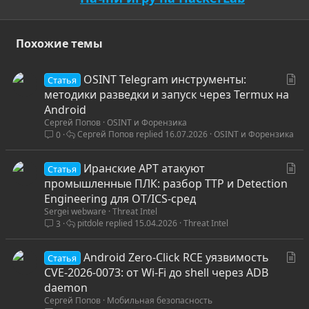
Похожие темы
С
OSINT Telegram инструменты:
Статья
т
методики разведки и запуск через Termux на
а
Android
Сергей Попов
OSINT и Форензика
т
Сергей Попов
16.07.2026
OSINT и Форензика
0
ь
я
С
Иранские APT атакуют
Статья
т
промышленные ПЛК: разбор TTP и Detection
а
Engineering для OT/ICS-сред
Sergei webware
Threat Intel
т
pitdole
15.04.2026
Threat Intel
3
ь
я
С
Android Zero-Click RCE уязвимость
Статья
т
CVE-2026-0073: от Wi-Fi до shell через ADB
а
daemon
Сергей Попов
Мобильная безопасность
т