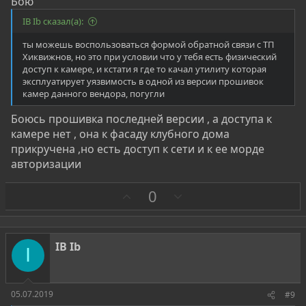
Бою
IB Ib сказал(а):
ты можешь воспользоваться формой обратной связи с ТП
Хиквижнов, но это при условии что у тебя есть физический
доступ к камере, и кстати я где то качал утилиту которая
эксплуатирует уязвимость в одной из версии прошивок
камер данного вендора, погугли
Боюсь прошивка последней версии , а доступа к
камере нет , она к фасаду клубного дома
прикручена ,но есть доступ к сети и к ее морде
авторизации
З
П
0
а
р
о
т
IB Ib
I
и
в
05.07.2019
#9