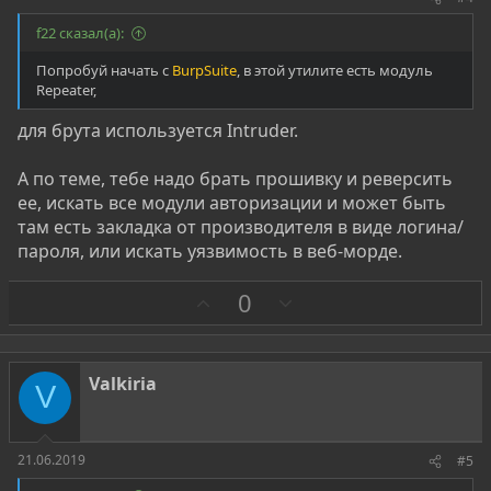
f22 сказал(а):
Попробуй начать с
BurpSuite
, в этой утилите есть модуль
Repeater,
для брута используется Intruder.
А по теме, тебе надо брать прошивку и реверсить
ее, искать все модули авторизации и может быть
там есть закладка от производителя в виде логина/
пароля, или искать уязвимость в веб-морде.
З
П
0
а
р
о
т
Valkiria
V
и
в
21.06.2019
#5