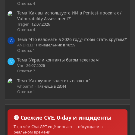
Ответы: 4
Тема 'Как вы используете ИИ в Pentest-проектах /
Vulnerability Assessment?'
Trager
12.07.2026
Ответы: 4
Тема 'Что взломать в 2026 году,чтобы стать крутым?'
A
ANDREI3
Понедельник в 18:59
Ответы: 1
Тема 'Украли контакты багом телеграм'
V
Vnr
26.07.2026
Ответы: 7
Тема 'Как лучше залететь в зактнг'
whoami1
Пятница в 23:44
Ответы: 1
🔴 Свежие CVE, 0-day и инциденты
То, о чём ChatGPT ещё не знает — обсуждаем в
реальном времени