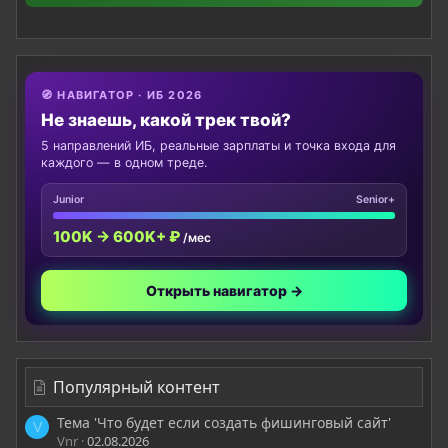
🧭 НАВИГАТОР · ИБ 2026
Не знаешь, какой трек твой?
5 направлений ИБ, реальные зарплаты и точка входа для
каждого — в одном треде.
Junior
Senior+
100K → 600K+ ₽
/мес
Открыть навигатор →
Популярный контент
Тема 'Что будет если создать фишинговый сайт'
V
Vnr
02.08.2026