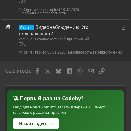
0
ь
я
Сергей Попов
18.07.2026
Мобильная безопасность
С
Видеонаблюдение: Кто
Статья
т
подглядывает?
xzotique
Безопасность веб-приложений
а
2
т
ь
delifer
08.01.2026
Безопасность веб-приложений
я
Facebook
X
Bluesky
LinkedIn
WhatsApp
Электронная по
Ссылка
Поделиться:
🚀 Первый раз на Codeby?
Гайд для новичков: что делать в первые 15 минут,
ключевые разделы, правила
Начать здесь →