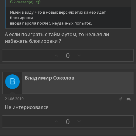
f22 сказал(а):
Имей в виду, что в новых версиях этих камер идёт
блокировка
ввода пароля после 5 неудачных попыток.
А если поиграть с тайм-аутом, то нельзя ли
избежать блокировки ?
З
П
0
а
р
о
т
Владимир Соколов
В
и
в
21.06.2019
#6
Не интерисовался
З
П
0
а
р
о