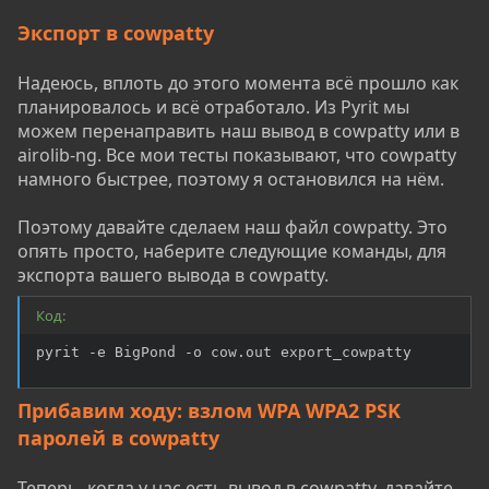
Экспорт в cowpatty
Надеюсь, вплоть до этого момента всё прошло как
планировалось и всё отработало. Из Pyrit мы
можем перенаправить наш вывод в cowpatty или в
airolib-ng. Все мои тесты показывают, что cowpatty
намного быстрее, поэтому я остановился на нём.
Поэтому давайте сделаем наш файл cowpatty. Это
опять просто, наберите следующие команды, для
экспорта вашего вывода в cowpatty.
Код:
pyrit -e BigPond -o cow.out export_cowpatty
Прибавим ходу: взлом WPA WPA2 PSK
паролей в cowpatty
Теперь, когда у нас есть вывод в cowpatty, давайте