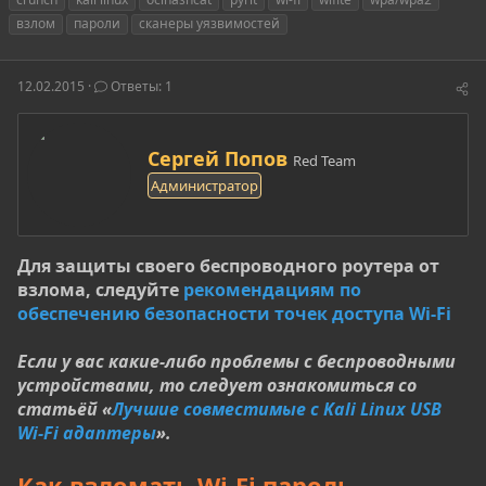
т
т
г
взлом
пароли
сканеры уязвимостей
о
а
и
р
н
т
а
12.02.2015
Ответы: 1
е
ч
м
а
ы
л
а
А
Сергей Попов
Red Team
в
Администратор
т
о
р
Для защиты своего беспроводного роутера от
взлома, следуйте
рекомендациям по
обеспечению безопасности точек доступа Wi-Fi
Если у вас какие-либо проблемы с беспроводными
устройствами, то следует ознакомиться со
статьёй «
Лучшие совместимые с Kali Linux USB
Wi-Fi адаптеры
».
Как взломать Wi-Fi пароль