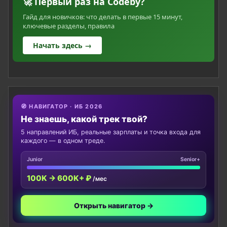
🚀 Первый раз на Codeby?
Гайд для новичков: что делать в первые 15 минут,
ключевые разделы, правила
Начать здесь →
🧭 НАВИГАТОР · ИБ 2026
Не знаешь, какой трек твой?
5 направлений ИБ, реальные зарплаты и точка входа для
каждого — в одном треде.
Junior
Senior+
100K → 600K+ ₽
/мес
Открыть навигатор →