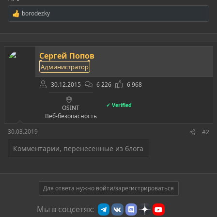
borodezky
Р
е
а
к
ц
Сергей Попов
и
и
Администратор
:
30.12.2015
6 226
6 968
✓ Verified
OSINT
Веб-безопасность
30.03.2019
#2
Комментарии, перенесенные из блога
Для ответа нужно войти/зарегистрироваться
Мы в соцсетях: