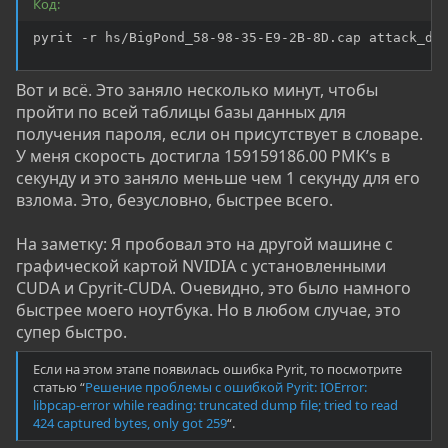
Код:
pyrit -r hs/BigPond_58-98-35-E9-2B-8D.cap attack_db
Вот и всё. Это заняло несколько минут, чтобы
пройти по всей таблицы базы данных для
получения пароля, если он присутствует в словаре.
У меня скорость достигла 159159186.00 PMK’s в
секунду и это заняло меньше чем 1 секунду для его
взлома. Это, безусловно, быстрее всего.
На заметку: Я пробовал это на другой машине с
графической картой NVIDIA с установленными
CUDA и Cpyrit-CUDA. Очевидно, это было намного
быстрее моего ноутбука. Но в любом случае, это
супер быстро.
Если на этом этапе появилась ошибка Pyrit, то посмотрите
статью “
Решение проблемы с ошибкой Pyrit: IOError:
libpcap-error while reading: truncated dump file; tried to read
424 captured bytes, only got 259
“.