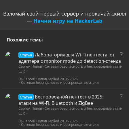
Взломай свой первый сервер и прокачай скилл
—
Начни игру на HackerLab
Похожие темы
С
Лаборатория для Wi-Fi пентеста: от
Статья
т
адаптера с monitor mode до detection-стенда
Сергей Попов
Сетевая безопасность и беспроводные атаки
а
0
т
ь
Сергей Попов
20.06.2026
Сетевая безопасность и беспроводные атаки
я
С
Беспроводной пентест в 2025:
Статья
т
атаки на Wi-Fi, Bluetooth и ZigBee
Сергей Попов
Сетевая безопасность и беспроводные атаки
а
0
т
ь
Сергей Попов
20.05.2026
Сетевая безопасность и беспроводные атаки
я