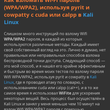
(WPA/WPA2), используя pyrit и
cowpatty с cuda или calpp в
Kali
Linux
Слишком много инструкций по взлому Wifi
WPA/WPA2
пароля, в каждой из которых
используются различные методы. Каждый имеет
свой собственный взгляд на это. Лично я думаю, нет
правильных или неправильных способов взлома
беспроводной точки доступа. Следующий способ —
это мой способ, и я нашёл его крайне эффективным
и быстрым во время моих тестов по взлому пароля
Wifi WPA/WPA2, используя pyrit и cowpatty в
Kali
Linux
, где я проводил атаку по словарю, с
использованием cuda или calpp (cal++), и в то же
самое время я использовал
WiFite
для ускорения
некоторых вещей. Весь процесс был осуществлён в
Kali Linux и занял у меня меньше чем 10 минут на
взлом Wifi WPA/WPA2 пароля с помощью