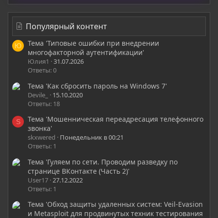
Популярный контент
Тема 'Типовые ошибки при внедрении
Ю
многофакторной аутентификации'
Юлия1
31.07.2026
Ответы: 0
Тема 'Как сбросить пароль на Windows 7'
Devile_
15.10.2020
Ответы: 18
Тема 'Мошенническая переадресация телефонного
S
звонка'
skxwered
Понедельник в 00:21
Ответы: 1
Тема 'Гуляем по сети. Проводим разведку по
странице ВКонтакте (Часть 2)'
User17
27.12.2022
Ответы: 1
Тема 'Обход защиты удаленных систем: Veil-Evasion
и Metasploit для продвинутых техник тестирования