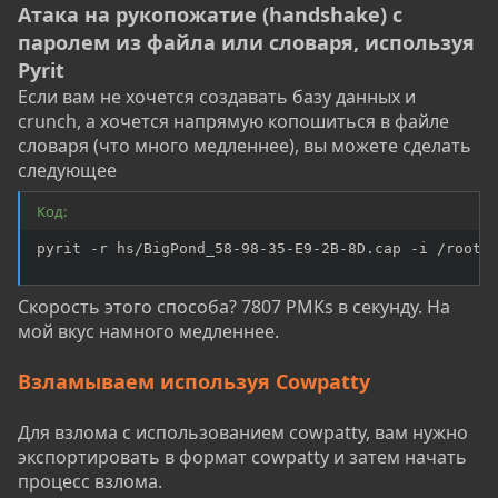
Атака на рукопожатие (handshake) с
паролем из файла или словаря, используя
Pyrit
Если вам не хочется создавать базу данных и
crunch, а хочется напрямую копошиться в файле
словаря (что много медленнее), вы можете сделать
следующее
Код:
pyrit -r hs/BigPond_58-98-35-E9-2B-8D.cap -i /root/
Скорость этого способа? 7807 PMKs в секунду. На
мой вкус намного медленнее.
Взламываем используя Cowpatty
Для взлома с использованием cowpatty, вам нужно
экспортировать в формат cowpatty и затем начать
процесс взлома.