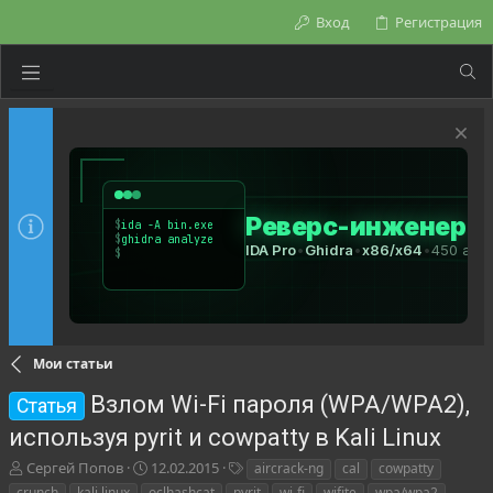
Вход
Регистрация
Мои статьи
Взлом Wi-Fi пароля (WPA/WPA2),
Статья
используя pyrit и cowpatty в Kali Linux
А
Д
Т
Сергей Попов
12.02.2015
aircrack-ng
cal
cowpatty
в
а
е
crunch
kali linux
oclhashcat
pyrit
wi-fi
wifite
wpa/wpa2