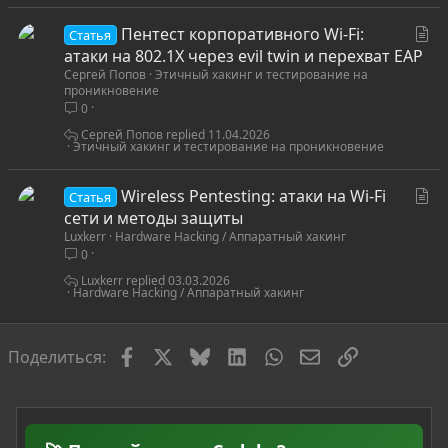
С
Пентест корпоративного Wi-Fi:
Статья
т
атаки на 802.1X через evil twin и перехват EAP
Сергей Попов
Этичный хакинг и тестирование на
а
проникновение
т
0
ь
Сергей Попов
11.04.2026
я
Этичный хакинг и тестирование на проникновение
С
Wireless Pentesting: атаки на Wi-Fi
Статья
т
сети и методы защиты
Luxkerr
Hardware Hacking / Аппаратный хакинг
а
0
т
ь
Luxkerr
03.03.2026
Hardware Hacking / Аппаратный хакинг
я
Facebook
X
Bluesky
LinkedIn
WhatsApp
Электронная по
Ссылка
Поделиться: