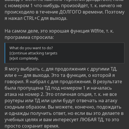
с номером 1 что-нибудь произойдёт, т. к. ничего не
происходило в течение ДОЛГОГО времени. Поэтому
я нажал CTRL+C для выхода.
На самом деле, это хорошая функция WIfite, т. к.
программа спросила:
What do you want to do?
[c]ontinue attacking targets
[e]xit completely.
Я могу выбрать c, для продолжения с другими ТД,
или e — для выхода. Это та функция, о которой я
говорил. Я набрал c для продолжения. В результате
была пропущена ТД под номером 1 и началась
атака на номер 2. Это отличная опция, т. к. не все
роутеры или ТД или цели будут отвечать на атаку
сходным образом. Вы можете, конечно, подождать
и однажды получить ответ, но если вы это делаете в
учебных целях и вам интересует ЛЮБАЯ ТД, то это
просто сохранит время.