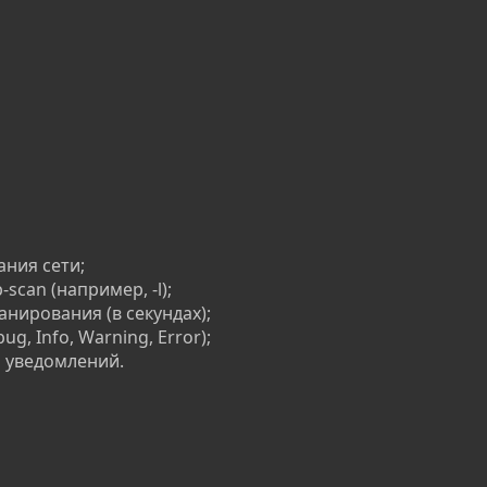
ния сети;
scan (например, -l);
нирования (в секундах);
, Info, Warning, Error);
 уведомлений.