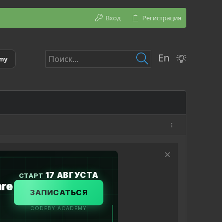
Вход
Регистрация
En
emy