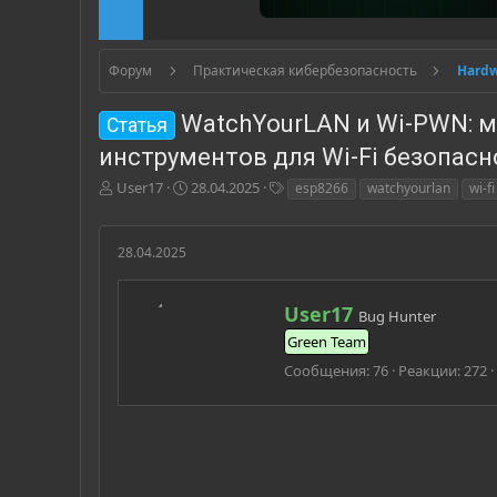
Форум
Практическая кибербезопасность
Hardw
WatchYourLAN и Wi-PWN: м
Статья
инструментов для Wi-Fi безопасн
А
Д
Т
User17
28.04.2025
esp8266
watchyourlan
wi-fi
в
а
е
т
т
г
о
а
и
28.04.2025
р
н
т
а
е
ч
А
User17
Bug Hunter
м
а
в
Green Team
ы
л
т
а
о
Сообщения
76
Реакции
272
р