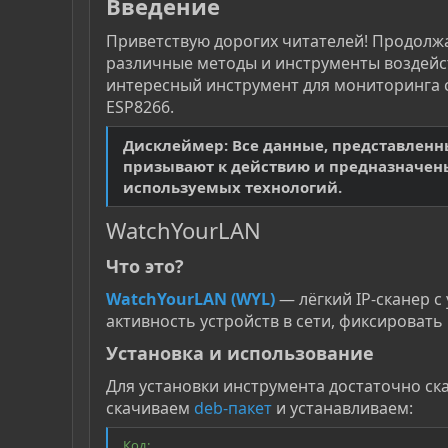
Введение
Приветствую дорогих читателей! Продолжаю
различные методы и инструменты воздейст
интересный инструмент для мониторинга с
ESP8266.
Дисклеймер: Все данные, представленны
призывают к действию и предназначен
используемых технологий.
WatchYourLAN
Что это?​
WatchYourLAN (WYL)
— лёгкий IP-сканер 
активность устройств в сети, фиксироват
Установка и использование​
Для установки инструмента достаточно скач
скачиваем
deb-пакет
и устанавливаем:
Код: