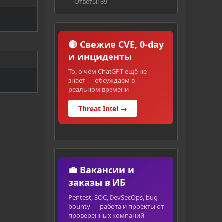
Ответы: 89
🔴 Свежие CVE, 0-day
и инциденты
То, о чём ChatGPT ещё не
знает — обсуждаем в
реальном времени
Threat Intel →
💼 Вакансии и
заказы в ИБ
Pentest, SOC, DevSecOps, bug
bounty — работа и проекты от
проверенных компаний