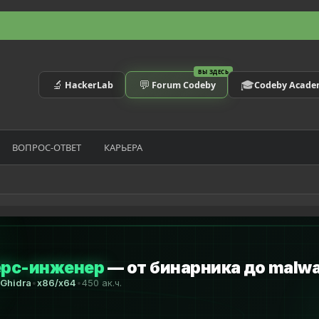
ВЫ ЗДЕСЬ
🔬
💬
🎓
HackerLab
Forum Codeby
Codeby Acad
ВОПРОС-ОТВЕТ
КАРЬЕРА