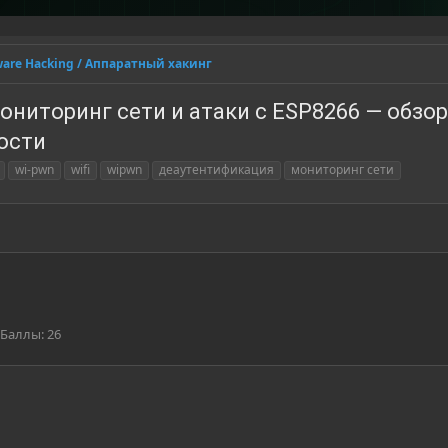
are Hacking / Аппаратный хакинг
ониторинг сети и атаки с ESP8266 — обзо
ости
wi-pwn
wifi
wipwn
деаутентификация
мониторинг сети
Баллы
26