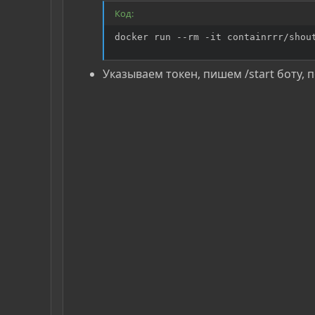
Код:
docker run --rm -it containrrr/shou
Указываем токен, пишем /start боту, 