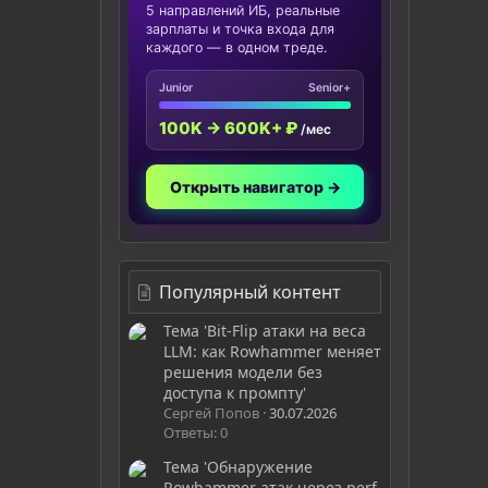
5 направлений ИБ, реальные
зарплаты и точка входа для
каждого — в одном треде.
Junior
Senior+
100K → 600K+ ₽
/мес
Открыть навигатор →
Популярный контент
Тема 'Bit-Flip атаки на веса
LLM: как Rowhammer меняет
решения модели без
доступа к промпту'
Сергей Попов
30.07.2026
Ответы: 0
Тема 'Обнаружение
Rowhammer атак через perf