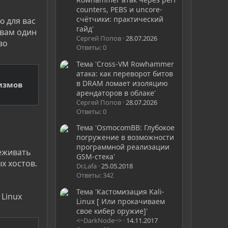
counters, PEBS и uncore-
счётчики: практический
ю для вас
гайд'
 вам один
Сергей Попов
28.07.2026
во
Ответы: 0
Тема 'Cross-VM Rowhammer
атака: как переворот битов
в DRAM ломает изоляцию
измов
арендаторов в облаке'
Сергей Попов
28.07.2026
Ответы: 0
Тема 'OsmocomBB: Глубокое
погружение в возможности
программной реализации
еживать
GSM-стека'
х хостов.
Dr.Lafa
25.05.2018
Ответы: 342
Тема 'Кастомизация Kali-
 Linux
Linux [ Или прокачиваем
свое кибер оружие]'
<~DarkNode~>
14.11.2017