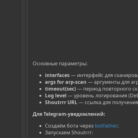
Основные параметры:
interfaces
— интерфейс для сканирова
args for arp-scan
— аргументы для arp-
timeout(sec)
— период повторного ска
Log level
— уровень логирования (Debug
Shoutrrr URL
— ссылка для получения
Для Telegram-уведомлений:
Создаём бота через
botfather
;
Запускаем Shoutrrr: