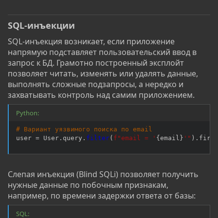
SQL-инъекции
SQL-инъекция возникает, если приложение
напрямую подставляет пользовательский ввод в
запрос к БД. Грамотно построенный эксплойт
позволяет читать, изменять или удалять данные,
выполнять сложные подзапросы, а нередко и
захватывать контроль над самим приложением.
Python:
# Вариант уязвимого поиска по email
user 
=
 User
.
query
.
filter
(
f"email = '
{
email
}
'"
)
.
firs
Слепая инъекция (Blind SQLi) позволяет получить
нужные данные по побочным признакам,
например, по времени задержки ответа от базы:
SQL: