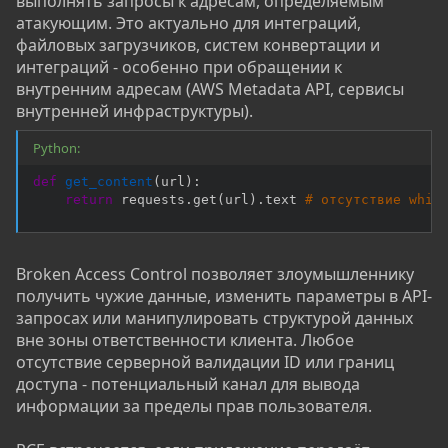
выполнять запросы к адресам, определяемым
атакующим. Это актуально для интеграций,
файловых загрузчиков, систем конвертации и
интеграций - особенно при обращении к
внутренним адресам (AWS Metadata API, сервисы
внутренней инфраструктуры).
Python:
def
get_content
(
url
)
:
return
 requests
.
get
(
url
)
.
text 
# отсутствие whit
Broken Access Control позволяет злоумышленнику
получить чужие данные, изменить параметры в API-
запросах или манипулировать структурой данных
вне зоны ответственности клиента. Любое
отсутствие серверной валидации ID или границ
доступа - потенциальный канал для вывода
информации за пределы прав пользователя.