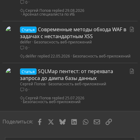
0
т
ь
Сергей Попов
29.08.2026
Арсенал специалиста по ИБ
я
С
Современные методы обхода WAF в
Статья
т
задачах с нестандартным XSS
delifer
Безопасность веб-приложений
а
0
т
ь
delifer
22.05.2026
Безопасность веб-приложений
я
С
SQLMap пентест: от перехвата
Статья
т
запроса до дампа базы данных
Сергей Попов
Безопасность веб-приложений
а
0
т
ь
Сергей Попов
25.07.2026
Безопасность веб-приложений
я
Facebook
X
Bluesky
LinkedIn
WhatsApp
Электронная по
Ссылка
Поделиться: