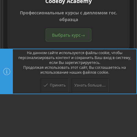
Codeby Academy
Профессиональные курсы с дипломом гос.
образца
Выбрать курс
→
На данном сайте используются файлы cookie, чтобы
персонализировать контент и сохранить Ваш вход в систему,
если Вы зарегистрируетесь.
Продолжая использовать этот сайт, Вы соглашаетесь на
использование наших файлов cookie.
®
Community platform by XenForo
© 2010-2026 XenForo Ltd.
Перевод
®
от Jumuro
Принять
Узнать больше....
XenPorta 2 PRO
© Jason Axelrod of
8WAYRUN