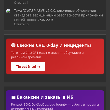
Ответы: 1
Тема 'OWASP ASVS v5.0.0: ключевые обновления
стандарта верификации безопасности приложений'
Сергей Попов
26.07.2026
Ответы: 0
🔴 Свежие CVE, 0-day и инциденты
То, о чём ChatGPT ещё не знает — обсуждаем в
реальном времени
Threat Intel →
💼 Вакансии и заказы в ИБ
Pentest, SOC, DevSecOps, bug bounty — работа и проекты
от проверенных компаний