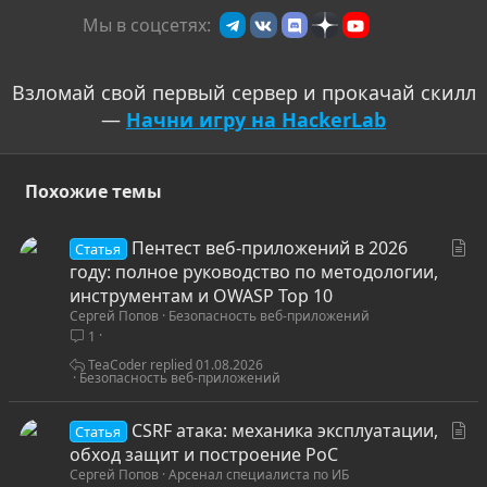
Мы в соцсетях:
Взломай свой первый сервер и прокачай скилл
—
Начни игру на HackerLab
Похожие темы
С
Пентест веб-приложений в 2026
Статья
т
году: полное руководство по методологии,
а
инструментам и OWASP Top 10
Сергей Попов
Безопасность веб-приложений
т
1
ь
я
TeaCoder
01.08.2026
Безопасность веб-приложений
С
CSRF атака: механика эксплуатации,
Статья
т
обход защит и построение PoC
Сергей Попов
Арсенал специалиста по ИБ
а