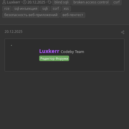
А
Д
Т
Luxkerr
20.12.2025
blind sqli
broken access control
csrf
в
а
е
rce
sql-инъекция
sqli
ssrf
xss
т
т
г
безопасность веб-приложений
веб-пентест
о
а
и
р
н
т
а
20.12.2025
е
ч
м
а
ы
л
а
А
Luxkerr
Codeby Team
в
Редактор Форума
т
о
р