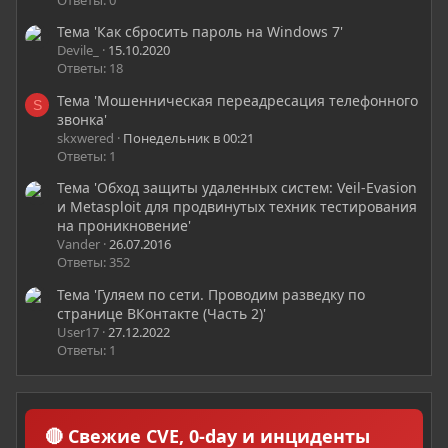
Тема 'Как сбросить пароль на Windows 7'
Devile_
15.10.2020
Ответы: 18
Тема 'Мошенническая переадресация телефонного
S
звонка'
skxwered
Понедельник в 00:21
Ответы: 1
Тема 'Обход защиты удаленных систем: Veil-Evasion
и Metasploit для продвинутых техник тестирования
на проникновение'
Vander
26.07.2016
Ответы: 352
Тема 'Гуляем по сети. Проводим разведку по
странице ВКонтакте (Часть 2)'
User17
27.12.2022
Ответы: 1
🔴 Свежие CVE, 0-day и инциденты