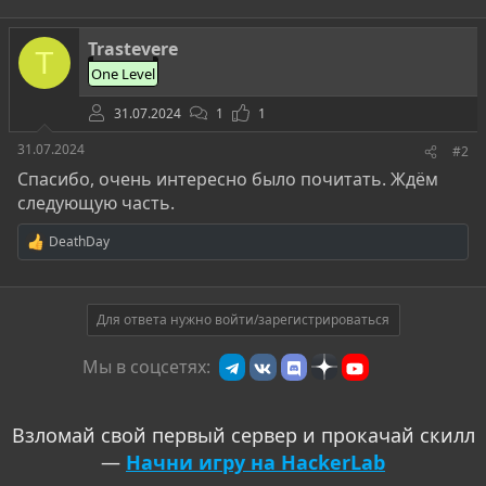
Trastevere
T
One Level
31.07.2024
1
1
31.07.2024
#2
Спасибо, очень интересно было почитать. Ждём
следующую часть.
DeathDay
Р
е
а
к
ц
Для ответа нужно войти/зарегистрироваться
и
и
Мы в соцсетях:
:
Взломай свой первый сервер и прокачай скилл
—
Начни игру на HackerLab