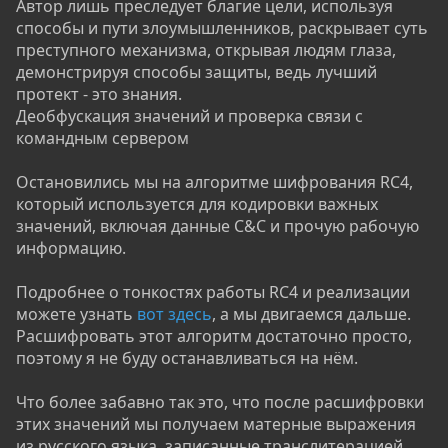
Автор лишь преследует благие цели, используя
способы и пути злоумышленников, раскрывает суть
преступного механизма, открывая людям глаза,
демонстрируя способы защиты, ведь лучший
протект - это знания.
Деобфускация значений и проверка связи с
командным сервером
Остановились мы на алгоритме шифрования RC4,
который используется для кодировки важных
значений, включая данные C&C и прочую рабочую
информацию.
Подробнее о тонкостях работы RC4 и реализации
можете узнать
вот здесь
, а мы двигаемся дальше.
Расшифровать этот алгоритм достаточно просто,
поэтому я не буду останавливаться на нём.
Что более забавно так это, что после расшифровки
этих значений мы получаем матерные выражения
из русского языка, записанные транслитерацией.