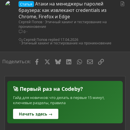
С
Атаки на менеджеры паролей
я
Статья
т
браузера: как извлекают credentials из
а
Chrome, Firefox и Edge
Сергей Попов
Этичный хакинг и тестирование на
т
проникновение
ь
0
я
Сергей Попов
17.04.2026
Этичный хакинг и тестирование на проникновение
Facebook
X
Bluesky
LinkedIn
WhatsApp
Электронная по
Ссылка
Поделиться:
🚀 Первый раз на Codeby?
Гайд для новичков: что делать в первые 15 минут,
ключевые разделы, правила
Начать здесь →