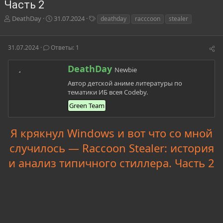
Часть 2
А
Д
Т
DeathDay
31.07.2024
deathday
racccoon
stealer
в
а
е
т
т
г
о
а
и
31.07.2024
Ответы: 1
р
н
т
а
А
DeathDay
Newbie
е
ч
в
м
а
Автор детской аниме литературы по
т
ы
л
тематики ИБ всея Codeby.
о
а
р
Green Team
Я крякнул Windows и вот что со мной
случилось — Raccoon Stealer: история
и анализ типичного стиллера. Часть 2