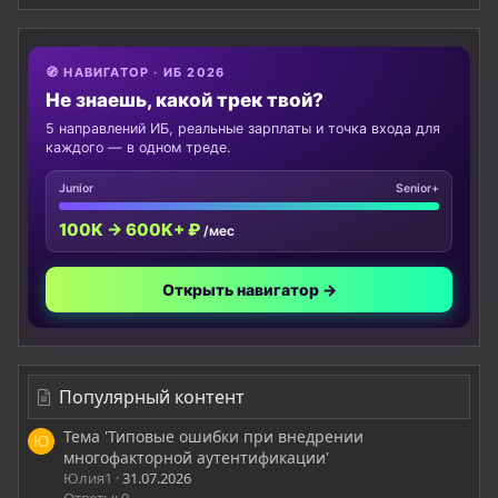
🧭 НАВИГАТОР · ИБ 2026
Не знаешь, какой трек твой?
5 направлений ИБ, реальные зарплаты и точка входа для
каждого — в одном треде.
Junior
Senior+
100K → 600K+ ₽
/мес
Открыть навигатор →
Популярный контент
Тема 'Типовые ошибки при внедрении
Ю
многофакторной аутентификации'
Юлия1
31.07.2026
Ответы: 0