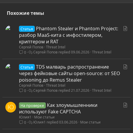
Похожие темы
С
Phantom Stealer и Phantom Project:
Статья
т
разбор MaaS-кита с инфостилером,
а
криптером и RAT
Сергей Попов
Threat Intel
т
Сергей Попов
09.06.2026
Threat Intel
0
ь
я
С
TDS малварь распространение
Статья
т
через фейковые сайты open-source: от SEO
а
poisoning до Remus Stealer
Сергей Попов
Threat Intel
т
Сергей Попов
21.07.2026
Threat Intel
0
ь
я
С
Как злоумышленники
На проверке
Ю
т
используют Fake CAPTCHA
Юлия1
Мои статьи
а
Юлия1
03.06.2026
Мои статьи
0
т
ь