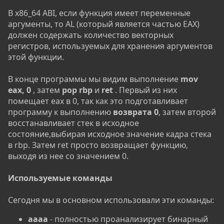
В x86_64 ABI, если функция имеет переменные
аргументы, то AL (который является частью EAX)
должен содержать количество векторных
регистров, используемых для хранения аргументов
этой функции.
В конце программы мы видим выполнение
mov
eax, 0
, затем
pop rbp
и
ret
. Первый из них
помещает eax в 0, так как это подготавливает
программу к выполнению
возврата 0
, затем второй
восстанавливает стек в исходное
состояние,выбирая исходное значение кадра стека
в rbp. Затем ret просто возвращает функцию,
выходя из нее со значением 0.
Используемые команды
Сегодня мы в основном использовали эти команды:
aaaa
- полностью проанализирует бинарный