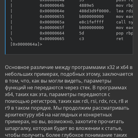
|           0x0000064b      4889e5         mov rbp, 
|           0x0000064e      488d3d9f0000.  lea rdi, 
|           0x00000655      b800000000     mov eax, 
|           0x0000065a      e8c1feffff     call sym.
|           0x0000065f      b800000000     mov eax, 
|           0x00000664      5d             pop rbp

\           0x00000665      c3             ret

[0x0000064a]>
Основное различие между программами x32 и x64 в
небольших примерах, подобных этому, заключается
в том, что, как вы могли видеть, параметры
функций не передаются через стек. В программах
x64, таких как эта, параметры передаются с
помощью регистров, таких как rdi, rsi, rdx, rcx, r8 и
r9 в таком порядке. Мы продолжим рассматривать
архитектуру x64 на наглядных и конкретных
примерах, но вы, возможно, захотите прочитать
шпаргалку, которая будет во вложении к статье,
чтобы получить более глубокое понимание таких