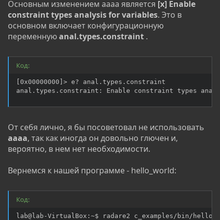
Основным изменением aaaa является
[x] Enable
constraint types analysis for variables
. Это в
основном включает конфигурационную
переменную
anal.types.constraint
.
Код:
[0x00000000]> e? anal.types.constraint

anal.types.constraint: Enable constraint types anal
От себя лично, я бы посоветовал не использовать
aaaa
, так как иногда он довольно глючен и,
вероятно, в нем нет необходимости.
Вернемся к нашей программе - hello_world:
Код:
lab@lab-VirtualBox:~$ radare2 c_examples/bin/hello_w