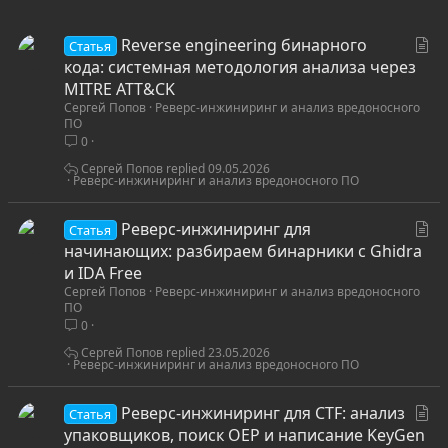
С
Reverse engineering бинарного
Статья
т
кода: системная методология анализа через
а
MITRE ATT&CK
Сергей Попов
Реверс-инжиниринг и анализ вредоносного
т
ПО
ь
0
я
Сергей Попов
09.05.2026
Реверс-инжиниринг и анализ вредоносного ПО
С
Реверс-инжиниринг для
Статья
т
начинающих: разбираем бинарники с Ghidra
а
и IDA Free
Сергей Попов
Реверс-инжиниринг и анализ вредоносного
т
ПО
ь
0
я
Сергей Попов
23.05.2026
Реверс-инжиниринг и анализ вредоносного ПО
С
Реверс-инжиниринг для CTF: анализ
Статья
т
упаковщиков, поиск OEP и написание KeyGen