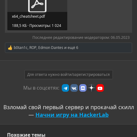
x64_cheatsheet.pdf
188,5 КБ · Просмотры: 1 024
Последнее редактирование модератором:
06.05.2023
b0tan1c
,
ROP
,
Edmon Dantes
и ещё 6
Р
е
а
к
ц
и
Для ответа нужно войти/зарегистрироваться
и
:
Мы в соцсетях:
Взломай свой первый сервер и прокачай скилл
—
Начни игру на HackerLab
Похожие темы