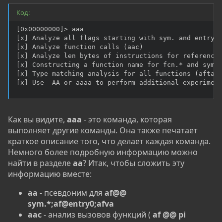
Код:
[0x00000000]> aaa

[x] Analyze all flags starting with sym. and entry0 
[x] Analyze function calls (aac)

[x] Analyze len bytes of instructions for references
[x] Constructing a function name for fcn.* and sym.f
[x] Type matching analysis for all functions (afta)

[x] Use -AA or aaaa to perform additional experimen
Как вы видите,
aaa
- это команда, которая
выполняет другие команды. Она также печатает
краткое описание того, что делает каждая команда.
Немного более подробную информацию можно
найти в разделе
aa
? Итак, чтобы сложить эту
информацию вместе:
aa
- псевдоним для
af@@
sym.*;af@entry0;afva
aac
- анализ вызовов функций (
af @@ pi