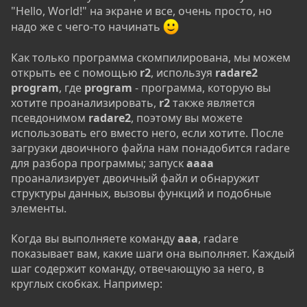
"Hello, World!" на экране и все, очень просто, но
надо же с чего-то начинать
Как только программа скомпилирована, мы можем
открыть ее с помощью
r2
, используя
radare2
program
, где
program
- программа, которую вы
хотите проанализировать,
r2
также является
псевдонимом
radare2
, поэтому вы можете
использовать его вместо него, если хотите. После
загрузки двоичного файла нам понадобится radare
для разбора программы; запуск
aaaa
проанализирует двоичный файл и обнаружит
структуры данных, вызовы функций и подобные
элементы.
Когда вы выполняете команду
aaa
, radare
показывает вам, какие шаги она выполняет. Каждый
шаг содержит команду, отвечающую за него, в
круглых скобках. Например: