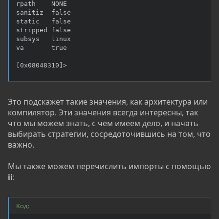
rpath    NONE

sanitiz  false

static   false

stripped false

subsys   linux

va       true

[0x08048310]>
Это подскажет такие значения, как архитектура или
компилятор. Эти значения всегда интересны, так
что мы можем знать, с чем имеем дело, и начать
выбирать стратегии, сосредоточившись на том, что
важно.
Мы также можем перечислить импорты с помощью
ii
:
Код: