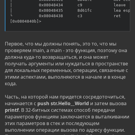
│           0x08048434      c9             leave

│           0x08048435      8d61fc         lea esp, 
└           0x08048438      c3             ret

[0x0804840b]>
Первое, что мы должны понять, это то, что мы
проверяем main, а main - это функция, поэтому она
должна куда-то возвращаться, и она может
получать аргументы или нуждаться в пространстве
для локальных переменных, операции, связанные с
этими аспектами, выполняются в начале и в конце
кода.
Часть, на которой нам придется сосредоточиться,
начинается с
push str.Hello__World
и затем вызова
printf
. В 32-битных системах способ передачи
параметров функциям заключается в выталкивании
этих параметров в стек и последующем
выполнении операции вызова по адресу функции.