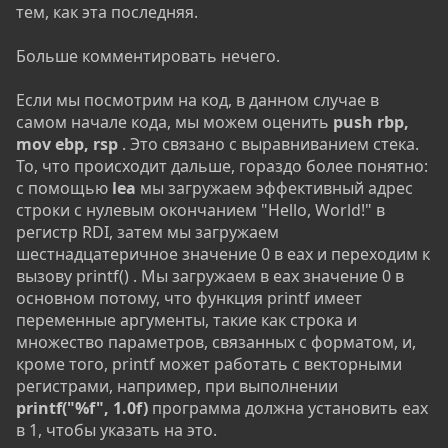
тем, как эта последняя.
Больше комментировать нечего.
Если мы посмотрим на код, в данном случае в
самом начале кода, мы можем оценить
push rbp,
mov ebp, rsp
. Это связано с выравниванием стека.
То, что происходит дальше, гораздо более понятно:
с помощью
lea
мы загружаем эффективный адрес
строки с нулевым окончанием "Hello, World!" в
регистр RDI, затем мы загружаем
шестнадцатеричное значение 0 в eax и переходим к
вызову printf() . Мы загружаем в eax значение 0 в
основном потому, что функция printf имеет
переменные аргументы, такие как строка и
множество параметров, связанных с форматом, и,
кроме того, printf может работать с векторными
регистрами, например, при выполнении
printf("%f", 1.0f)
программа должна установить eax
в 1, чтобы указать на это.