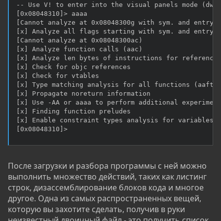
-- Use V! to enter into the visual panels mode (dwm 
[0x08048310]> aaaa

[Cannot analyze at 0x08048300g with sym. and entry0 
[x] Analyze all flags starting with sym. and entry0 
[Cannot analyze at 0x08048300ac)

[x] Analyze function calls (aac)

[x] Analyze len bytes of instructions for references
[x] Check for objc references

[x] Check for vtables

[x] Type matching analysis for all functions (aaft)

[x] Propagate noreturn information

[x] Use -AA or aaaa to perform additional experiment
[x] Finding function preludes

[x] Enable constraint types analysis for variables

[0x08048310]>
После загрузки и разбора программы с ней можно
выполнить множество действий, таких как листинг
строк, дизассемблирование блоков кода и многое
другое. Одна из самых распространенных вещей,
которую вы захотите сделать, получив в руки
неизвестный двоичный файл - это получить список