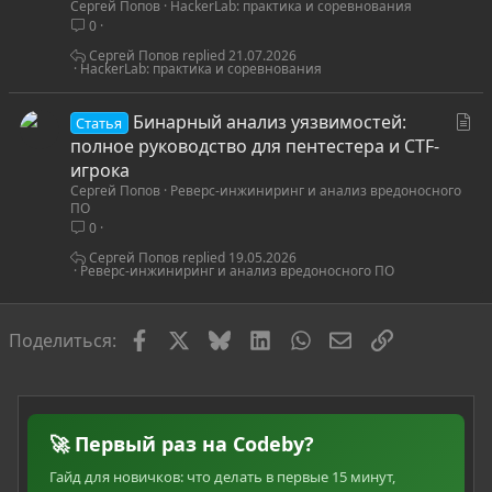
Сергей Попов
HackerLab: практика и соревнования
а
0
т
ь
Сергей Попов
21.07.2026
HackerLab: практика и соревнования
я
С
Бинарный анализ уязвимостей:
Статья
т
полное руководство для пентестера и CTF-
а
игрока
Сергей Попов
Реверс-инжиниринг и анализ вредоносного
т
ПО
ь
0
я
Сергей Попов
19.05.2026
Реверс-инжиниринг и анализ вредоносного ПО
Facebook
X
Bluesky
LinkedIn
WhatsApp
Электронная по
Ссылка
Поделиться:
🚀 Первый раз на Codeby?
Гайд для новичков: что делать в первые 15 минут,