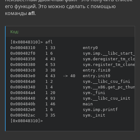
его функций. Это можно сделать с помощью
команды
afl
.
Код:
[0x08048310]> afl

0x08048310    1 33           entry0

0x080482f0    1 6            sym.imp.__libc_start_ma
0x08048350    4 43           sym.deregister_tm_clone
0x08048380    4 53           sym.register_tm_clones

0x080483c0    3 30           entry.fini0

0x080483e0    4 43   -> 40   entry.init0

0x080484a0    1 2            sym.__libc_csu_fini

0x08048340    1 4            sym.__x86.get_pc_thunk.
0x080484a4    1 20           sym._fini

0x08048440    4 93           sym.__libc_csu_init

0x0804840b    1 46           main

0x080482e0    1 6            sym.imp.printf

0x080482ac    3 35           sym._init

[0x08048310]>