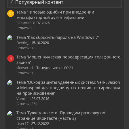
Популярный контент
Тема 'Типовые ошибки при внедрении
Ю
многофакторной аутентификации'
Юлия1
31.07.2026
Ответы: 0
Тема 'Как сбросить пароль на Windows 7'
Devile_
15.10.2020
Ответы: 18
Тема 'Мошенническая переадресация телефонного
S
звонка'
skxwered
Понедельник в 00:21
Ответы: 1
Тема 'Обход защиты удаленных систем: Veil-Evasion
и Metasploit для продвинутых техник тестирования
на проникновение'
Vander
26.07.2016
Ответы: 352
Тема 'Гуляем по сети. Проводим разведку по
странице ВКонтакте (Часть 2)'
User17
27.12.2022
Ответы: 1