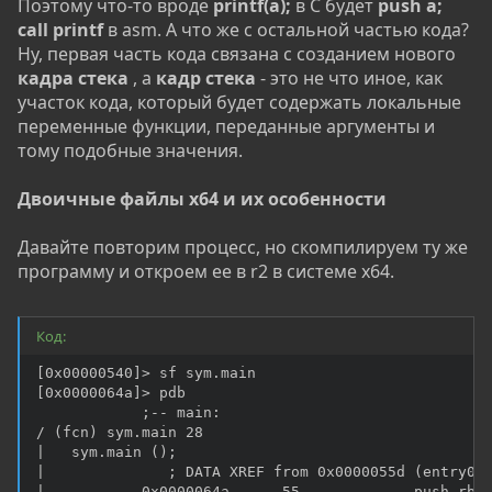
Поэтому что-то вроде
printf(a);
в C будет
push a;
call printf
в asm. А что же с остальной частью кода?
Ну, первая часть кода связана с созданием нового
кадра стека
, а
кадр стека
- это не что иное, как
участок кода, который будет содержать локальные
переменные функции, переданные аргументы и
тому подобные значения.
Двоичные файлы x64 и их особенности
Давайте повторим процесс, но скомпилируем ту же
программу и откроем ее в r2 в системе x64.
Код:
[0x00000540]> sf sym.main

[0x0000064a]> pdb

            ;-- main:

/ (fcn) sym.main 28

|   sym.main ();

|              ; DATA XREF from 0x0000055d (entry0)

|           0x0000064a      55             push rbp
