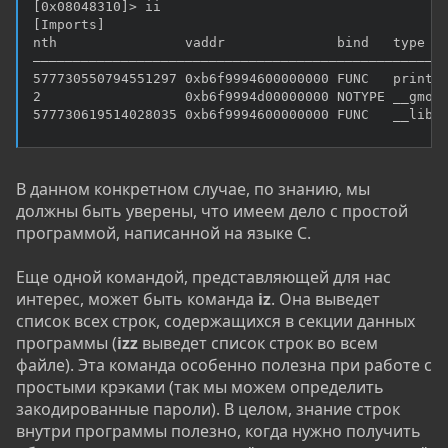
[0x08048310]> ii

[Imports]

nth                vaddr              bind   type   
――――――――――――――――――――――――――――――――――――――――――――――――――――
577730550794551297 0xb6f9994600000000 FUNC   printf 
2                  0xb6f9994d00000000 NOTYPE __gmon_
577730619514028035 0xb6f9994600000000 FUNC   __libc
В данном конкретном случае, по знанию, мы
должны быть уверены, что имеем дело с простой
программой, написанной на языке C.
Еще одной командой, представляющей для нас
интерес, может быть команда
iz
. Она выведет
список всех строк, содержащихся в секции данных
программы (
izz
выведет список строк во всем
файле). Эта команда особенно полезна при работе с
простыми крэками (так мы можем определить
закодированные пароли). В целом, знание строк
внутри программы полезно, когда нужно получить