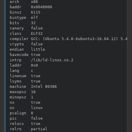
arch     x86

baddr    0x8048000

binsz    6115

bintype  elf

bits     32

canary   false

class    ELF32

compiler GCC: (Ubuntu 5.4.0-6ubuntu1~16.04.12) 5.4.0
crypto   false

endian   little

havecode true

intrp    /lib/ld-linux.so.2

laddr    0x0

lang     c

linenum  true

lsyms    true

machine  Intel 80386

maxopsz  16

minopsz  1

nx       true

os       linux

pcalign  0

pic      false

relocs   true

relro    partial
