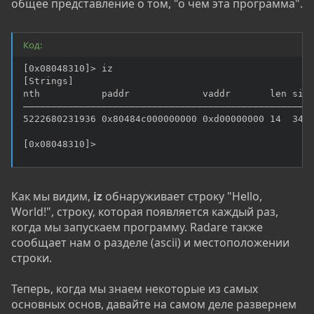
общее представление о том, "о чем эта программа".
Код:
[0x08048310]> iz

[Strings]

nth           paddr             vaddr       len size
――――――――――――――――――――――――――――――――――――――――――――――――――――
5222680231936 0x80484c000000000 0xd00000000 14  3446
[0x08048310]>
Как мы видим,
iz
обнаруживает строку "Hello,
World!", строку, которая появляется каждый раз,
когда мы запускаем программу. Radare также
сообщает нам о разделе (ascii) и местоположении
строки.
Теперь, когда мы знаем некоторые из самых
основных основ, давайте на самом деле развернем