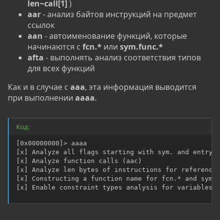
len~call[1]
)
aar
- анализ байтов инструкций на предмет
ссылок
aan
- автоименование функций, которые
начинаются с
fcn.*
или
sym.func.*
afta
- выполнять анализ соответствия типов
для всех функций
Как и в случае с
aaa
, эта информация выводится
при выполнении
aaaa
.
Код:
[0x00000000]> aaaa

[x] Analyze all flags starting with sym. and entry0 
[x] Analyze function calls (aac)

[x] Analyze len bytes of instructions for references
[x] Constructing a function name for fcn.* and sym.f
[x] Enable constraint types analysis for variables