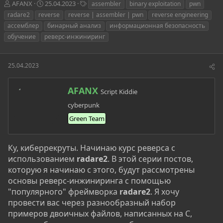
А
Д
Т
AFANX
25.04.2023
assembler
binary exploitation
pwn
в
а
е
radare2
reverse
reverse | assembler | pwn
reverse engineering
т
т
г
ассемблер
бинарный анализ
информационная безопасность
о
а
и
обучение
реверс-инжиниринг
р
н
т
а
е
ч
25.04.2023
м
а
ы
л
а
А
AFANX
Script Kiddie
в
cyberpunk
т
о
Green Team
р
Ку, киберрекруты. Начинаю курс реверса с
использованием
radare2
. В этой серии постов,
которую я начинаю с этого, будут рассмотрены
основы реверс-инжиниринга с помощью
"популярного" фреймворка
radare2
. Я хочу
провести вас через разнообразный набор
примеров двоичных файлов, написанных на C,