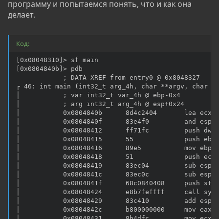
программу и попытаемся понять, что и как она
делает.
Код:
[0x08048310]> sf main

[0x0804840b]> pdb

            ; DATA XREF from entry0 @ 0x8048327

┌ 46: int main (int32_t arg_4h, char **argv, char **
│           ; var int32_t var_4h @ ebp-0x4

│           ; arg int32_t arg_4h @ esp+0x24

│           0x0804840b      8d4c2404       lea ecx, 
│           0x0804840f      83e4f0         and esp, 
│           0x08048412      ff71fc         push dwor
│           0x08048415      55             push ebp

│           0x08048416      89e5           mov ebp, 
│           0x08048418      51             push ecx

│           0x08048419      83ec04         sub esp, 
│           0x0804841c      83ec0c         sub esp, 
│           0x0804841f      68c0840408     push str.
│           0x08048424      e8b7feffff     call sym.
│           0x08048429      83c410         add esp, 
│           0x0804842c      b800000000     mov eax, 
│           0x08048431      8b4dfc         mov ecx, 