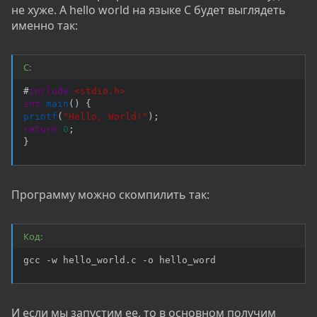
не хуже. А hello world на языке C будет выглядеть
именно так:
C:
#
include
<stdio.h>
int
main
(
)
{
printf
(
"Hello, World!"
)
;
return
0
;
}
Программу можно скомпилить так:
Код:
gcc -w hello_world.c -o hello_word
И если мы запустим ее, то в основном получим