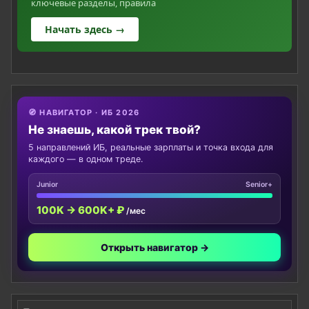
ключевые разделы, правила
Начать здесь →
🧭 НАВИГАТОР · ИБ 2026
Не знаешь, какой трек твой?
5 направлений ИБ, реальные зарплаты и точка входа для
каждого — в одном треде.
Junior
Senior+
100K → 600K+ ₽
/мес
Открыть навигатор →