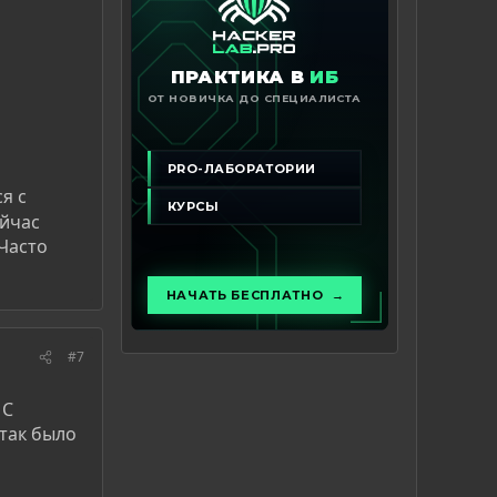
я с
ейчас
 Часто
#7
 С
 так было