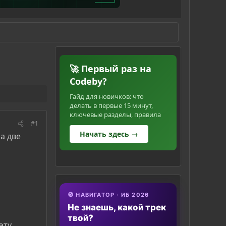
🚀 Первый раз на
Codeby?
Гайд для новичков: что
делать в первые 15 минут,
ключевые разделы, правила
#1
Начать здесь →
а две
🧭 НАВИГАТОР · ИБ 2026
Не знаешь, какой трек
твой?
эту