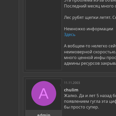
Эта проблема из-за объ
Последний месяц много с
Лес рубят щепки летят. С
Немножко информации
Здесь
А вобщем-то нелегко сей
неимоверной скоростью
много ценной инфы прост
админы ресурсов закрыва
11.11.2003
A
chulim
Жалко. Да и лет 5 назад 
появлением гугла эта ци
бы просто супер.
admin