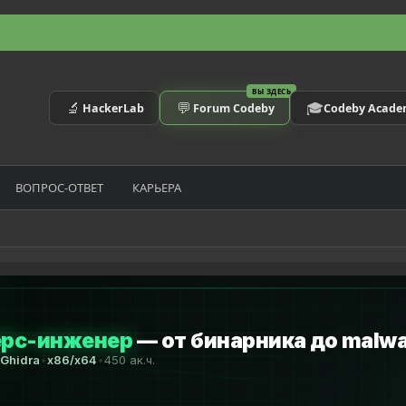
ВЫ ЗДЕСЬ
🔬
💬
🎓
HackerLab
Forum Codeby
Codeby Acad
ВОПРОС-ОТВЕТ
КАРЬЕРА