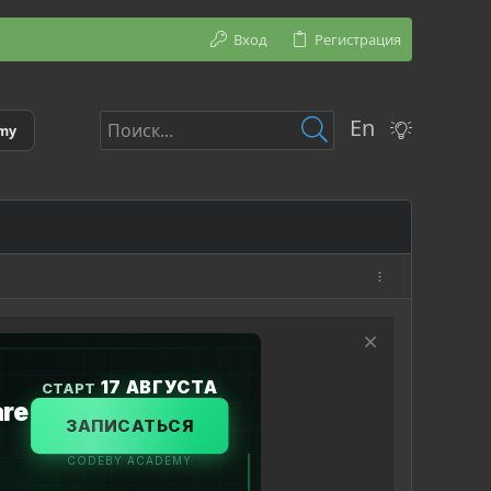
Вход
Регистрация
En
emy