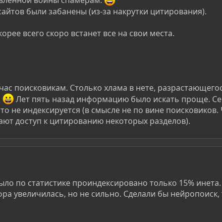
явленной войны спамерам.
айтов были забанены (из-за накрутки цитирования).
корее всего скоро встанет все на свои места.
час поисковикам. Столько хлама в нете, разрастающегос
.
Лет пять назад информацию было искать проще. С
о не индексируется (в смысле не по вине поисковиков.
ют доступ к цитированию некоторых разделов).
было по статистике проиндексировано только 15% инета.
фра увеличилась, но не сильно. Сделали бы нейропоиск,