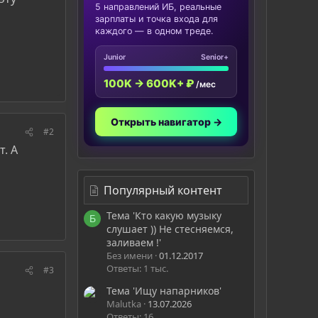
5 направлений ИБ, реальные
зарплаты и точка входа для
каждого — в одном треде.
Junior
Senior+
100K → 600K+ ₽
/мес
Открыть навигатор →
#2
. А
Популярный контент
Тема 'Кто какую музыку
Б
слушает )) Не стесняемся,
заливаем !'
Без имени
01.12.2017
Ответы: 1 тыс.
#3
Тема 'Ищу напарников'
Malutka
13.07.2026
Ответы: 16