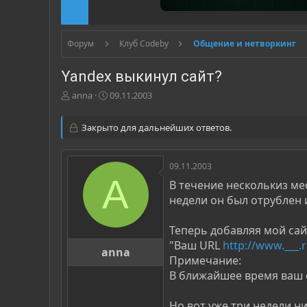
Форум
Клуб Codeby
Общение и нетворкинг
Yandex выкинул сайт?
А
Д
anna
09.11.2003
в
а
т
т
Закрыто для дальнейших ответов.
о
а
р
н
т
а
09.11.2003
е
ч
A
м
а
В течение несколькиз ме
ы
л
недели он был отрублен и
а
Теперь добавляя мой сайт
"Ваш URL
http://www.___.r
anna
Примечание:
В ближайшее время ваш с
Но вот уже три недели ни