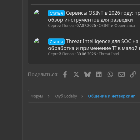
Сервисы OSINT в 2026 году: п
Статья
обзор инструментов для разведки
Сергей Попов
07.07.2026
OSINT и Форензика
Threat Intelligence для SOC на
Статья
обработка и применение TI в малой
Сергей Попов
30.06.2026
Threat Intel
Facebook
X
Bluesky
LinkedIn
WhatsApp
Элект
С
Поделиться:
Форум
Клуб Codeby
Общение и нетворкинг