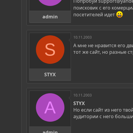
Попробуй support@yande
поисковик с его комерци
посетителей идет
admin
10.11.2003
S
А мне не нравится его д
тот же сайт, но разные с
STYX
10.11.2003
A
STYX
Но если сайт из него тво
аудитории с него больши
admin