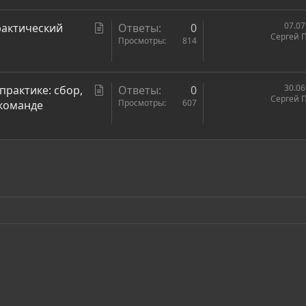
т
ь
С
07.07
рактический
Ответы
0
Сергей 
я
т
Просмотры
814
а
т
ь
С
30.06
 практике: сбор,
Ответы
0
Сергей 
я
т
Просмотры
607
 команде
а
т
ь
ронная почта
сылка
я