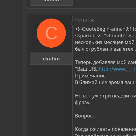
11.11.2003
C
<!--QuoteBegin-anna+9:11:2
<span class="vbquote">(an
несколькиз месяцев мой 
был отрублен и вылетел и
chulim
Теперь добавляя мой сайт
"Ваш URL
http://www.___.r
Примечание:
В ближайшее время ваш с
Но вот уже три недели ни
фразу.
Вопрос:
Когда ожидать появления