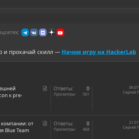
оцсетях:
р и прокачай скилл —
Начни игру на HackerLab
С
06.07
нешней
Ответы
0
Сергей 
т
Просмотры
501
on к pre-
а
т
ь
я
С
21.07
 компании: от
Ответы
0
Сергей 
т
Просмотры
468
я Blue Team
а