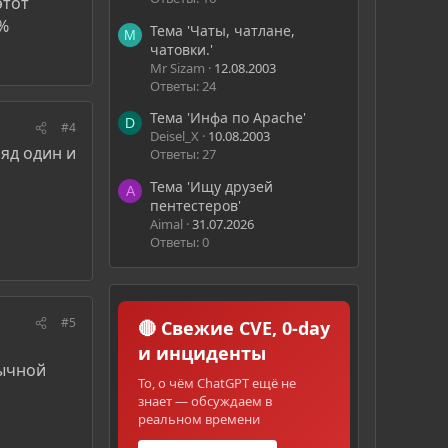
этот
0%
Тема 'Чаты, чатлане,
M
чатовки.'
Mr Sizam
12.08.2003
Ответы: 24
Тема 'Инфа по Apache'
D
#4
Deisel_X
10.08.2003
ряд один и
Ответы: 27
Тема 'Ищу друзей
A
пентестеров'
Aimal
31.07.2026
Ответы: 0
#5
🔴 Свежие CVE, 0-day
и инциденты
зычной
То, о чём ChatGPT ещё не
знает — обсуждаем в
реальном времени