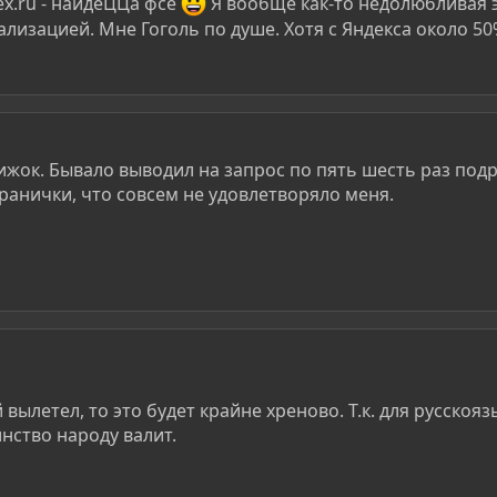
x.ru - найдёЦЦа фсё
Я вообще как-то недолюбливая 
ализацией. Мне Гоголь по душе. Хотя с Яндекса около 5
вижок. Бывало выводил на запрос по пять шесть раз под
транички, что совсем не удовлетворяло меня.
й вылетел, то это будет крайне хреново. Т.к. для русскоя
нство народу валит.