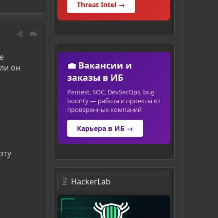
Threat Intel →
#6
е
💼 Вакансии и
ли он
заказы в ИБ
Pentest, SOC, DevSecOps, bug
bounty — работа и проекты от
проверенных компаний
Карьера в ИБ →
эту
HackerLab