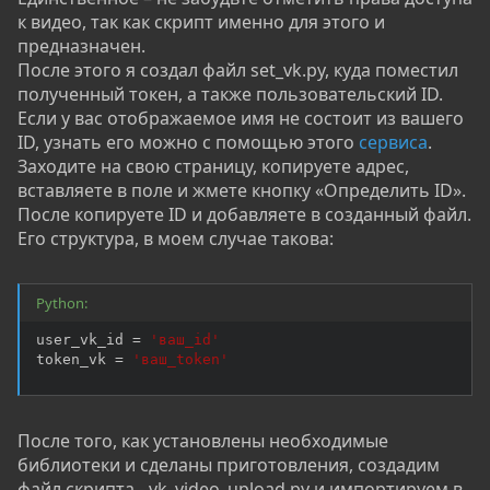
к видео, так как скрипт именно для этого и
предназначен.
После этого я создал файл set_vk.py, куда поместил
полученный токен, а также пользовательский ID.
Если у вас отображаемое имя не состоит из вашего
ID, узнать его можно с помощью этого
сервиса
.
Заходите на свою страницу, копируете адрес,
вставляете в поле и жмете кнопку «Определить ID».
После копируете ID и добавляете в созданный файл.
Его структура, в моем случае такова:
Python:
user_vk_id 
=
'ваш_id'
token_vk 
=
'ваш_token'
После того, как установлены необходимые
библиотеки и сделаны приготовления, создадим
файл скрипта - vk_video_upload.py и импортируем в