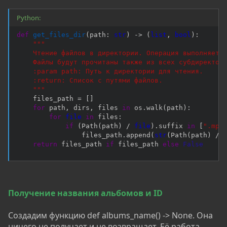
Python:
def
get_files_dir
(
path
:
str
)
-
>
(
list
,
bool
)
:
"""

    Чтение файлов в директории. Операция выполняется
    Файлы будут прочитаны также из всех субдиректори
    :param path: Путь к директории для чтения.

    :return: Список с путями файлов.

    """
    files_path 
=
[
]
for
 path
,
 dirs
,
 files 
in
 os
.
walk
(
path
)
:
for
file
in
 files
:
if
(
Path
(
path
)
/
file
)
.
suffix 
in
[
".mp4
                files_path
.
append
(
str
(
Path
(
path
)
/
return
 files_path 
if
 files_path 
else
False
Получение названия альбомов и
ID
Создадим функцию def albums_name() -> None. Она
ничего не получает и не возвращает. Её работа