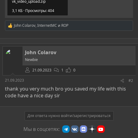
vk_video_upload.zip
3,1 КБ · Просмотры: 404
John Colarov
,
InternetMC
и
ROP
Р
е
а
к
ц
John Colarov
и
и
Newbie
:
21.09.2023
1
0
21.09.2023
#2
thank you very much bro you saved my life with this
code have a nice day sir
Для ответа нужно войти/зарегистрироваться
Мы в соцсетях: