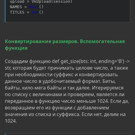
upload 
=
 VkUpload
(
session
)
NAMES 
=
dict
(
)
TITLES 
=
set
(
)
Конвертирование размеров. Вспомогательная
функция
Создадим функцию def get_size(bts: int, ending='B') ->
str, которая будет принимать целове число, а также
при необходимости суффикс и конвертировать
данное число в удобочитаемый формат. Биты,
байты, кило-мега байты и так далее. Итерируемся
по списку с величинами и проверяем, является ли
переданное в функцию число меньше 1024. Если да,
возвращаем его из функции с добавлением
значения из списка и суффикса. Если нет, делим на
1024.