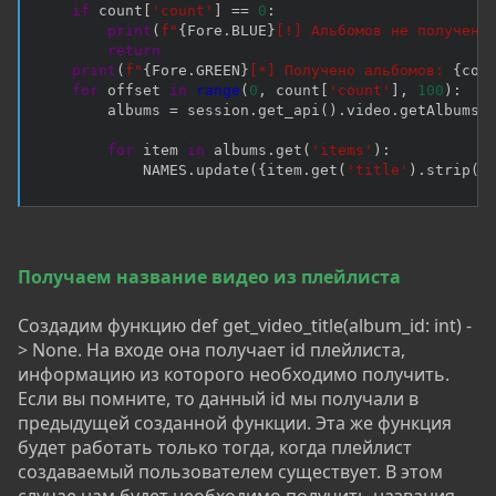
if
 count
[
'count'
]
==
0
:
print
(
f"
{
Fore
.
BLUE
}
[!] Альбомов не получено
return
print
(
f"
{
Fore
.
GREEN
}
[*] Получено альбомов: 
{
cou
for
 offset 
in
range
(
0
,
 count
[
'count'
]
,
100
)
:
        albums 
=
 session
.
get_api
(
)
.
video
.
getAlbums
(
                                                   
for
 item 
in
 albums
.
get
(
'items'
)
:
            NAMES
.
update
(
{
item
.
get
(
'title'
)
.
strip
(
)
Получаем название видео из плейлиста
Создадим функцию def get_video_title(album_id: int) -
> None. На входе она получает id плейлиста,
информацию из которого необходимо получить.
Если вы помните, то данный id мы получали в
предыдущей созданной функции. Эта же функция
будет работать только тогда, когда плейлист
создаваемый пользователем существует. В этом