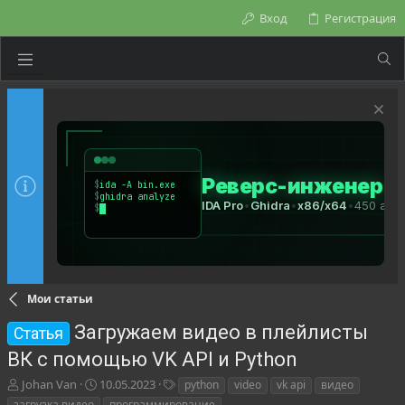
Вход
Регистрация
Мои статьи
Загружаем видео в плейлисты
Статья
ВК с помощью VK API и Python
А
Д
Т
Johan Van
10.05.2023
python
video
vk api
видео
в
а
е
загрузка видео
программирование