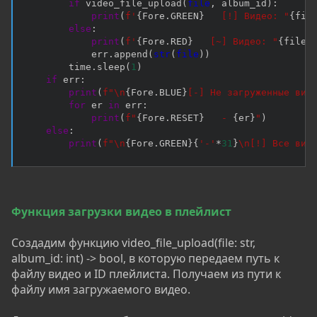
if
 video_file_upload
(
file
,
 album_id
)
:
print
(
f'
{
Fore
.
GREEN
}
   [!] Видео: "
{
fil
else
:
print
(
f'
{
Fore
.
RED
}
   [~] Видео: "
{
file_
            err
.
append
(
str
(
file
)
)
        time
.
sleep
(
1
)
if
 err
:
print
(
f"\n
{
Fore
.
BLUE
}
[-] Не загруженные вид
for
 er 
in
 err
:
print
(
f"
{
Fore
.
RESET
}
   - 
{
er
}
"
)
else
:
print
(
f"\n
{
Fore
.
GREEN
}
{
'-'
*
31
}
\n[!] Все вид
Функция загрузки видео в плейлист
Создадим функцию video_file_upload(file: str,
album_id: int) -> bool, в которую передаем путь к
файлу видео и ID плейлиста. Получаем из пути к
файлу имя загружаемого видео.