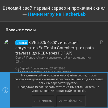
Взломай свой первый сервер и прокачай скилл
—
Начни игру на HackerLab
Похожие темы
С
CVE-2026-40281: инъекция
Статья
т
аргументов ExifTool в Gotenberg - от path
а
traversal до RCE через PDF API
Сергей Попов
Анализ уязвимостей и исследования
т
0
ь
я
Сергей Попов
21.07.2026
Анализ уязвимостей и исследования
На данном сайте используются файлы cookie, чтобы
персонализировать контент и сохранить Ваш вход в систему,
С
CVE-2026-7411: Path Traversal -> RCE
если Вы зарегистрируетесь.
Статья
Продолжая использовать этот сайт, Вы соглашаетесь на
т
в Eclipse BaSyx - пентест промышленных API
использование наших файлов cookie.
Сергей Попов
Арсенал специалиста по ИБ
а
0
т
Принять
Узнать больше....
ь
Сергей Попов
15.07.2026
Арсенал специалиста по ИБ