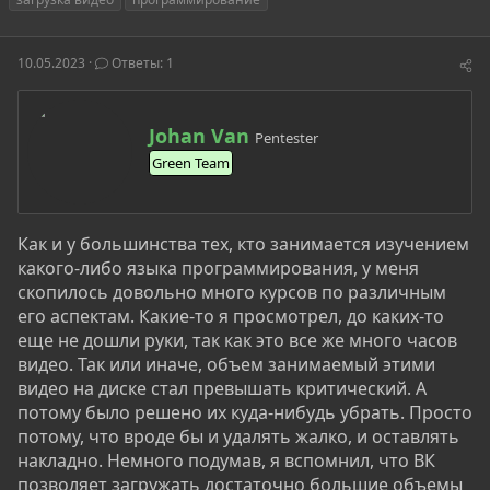
т
т
г
о
а
и
р
н
10.05.2023
Ответы: 1
т
а
е
ч
м
а
А
ы
л
Johan Van
Pentester
в
а
Green Team
т
о
р
Как и у большинства тех, кто занимается изучением
какого-либо языка программирования, у меня
скопилось довольно много курсов по различным
его аспектам. Какие-то я просмотрел, до каких-то
еще не дошли руки, так как это все же много часов
видео. Так или иначе, объем занимаемый этими
видео на диске стал превышать критический. А
потому было решено их куда-нибудь убрать. Просто
потому, что вроде бы и удалять жалко, и оставлять
накладно. Немного подумав, я вспомнил, что ВК
позволяет загружать достаточно большие объемы