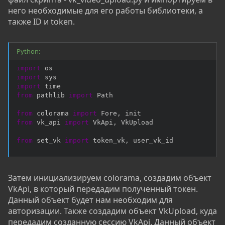
него необходимые для его работы библиотеки, а
также ID и token.
Python:
import
import
import
from
 pathlib 
import
 Path

from
 colorama 
import
 Fore
,
from
 vk_api 
import
 VkApi
,
 VkUpload

from
 set_vk 
import
 token_vk
,
 user_vk_id
Затем инициализируем colorama, создадим объект
VkApi, в который передадим полученный токен.
Данный объект будет нам необходим для
авторизации. Также создадим объект VkUpload, куда
передадим созданную сессию VkApi. Данный объект