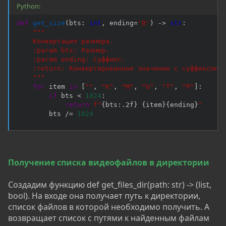
Python:
def
get_size
(
bts
:
int
,
 ending
=
'B'
)
-
>
str
:
"""

    Конвертация размера.

    :param bts: Размер.

    :param ending: Суффикс.

    :return: Конвертированное значение с суффиксом.

    """
for
 item 
in
[
""
,
"K"
,
"M"
,
"G"
,
"T"
,
"P"
]
:
if
 bts 
<
1024
:
return
f"
{
bts
:
.2f
}
{
item
}
{
ending
}
"
        bts 
/=
1024
Получение списка видеофайлов в директории
Создадим функцию def get_files_dir(path: str) -> (list,
bool). На входе она получает путь к директории,
список файлов в которой необходимо получить. А
возвращает список с путями к найденным файлам