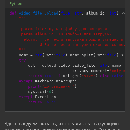
Python:
def
video_file_upload
(
file
:
str
,
 album_id
:
int
)
-
>
"""

    :param file: Путь к файлу для загрузки.

    :param album_id: ID альбома для загрузки.

    :return: True, если загрузка прошла успешно и бы
             И False, если загрузка окончилась неуда
    """
    name 
=
str
(
Path
(
file
)
.
name
.
split
(
Path
(
file
)
.
suf
try
:
        upl 
=
 upload
.
video
(
video_file
=
file
,
 name
=
na
                           privacy_comment
=
'only_me
return
True
if
 upl
.
get
(
'size'
)
else
False
except
 KeyboardInterrupt
:
print
(
"До свидания!"
)
        sys
.
exit
(
0
)
except
 Exception
:
return
False
Здесь следуем сказать, что реализовать функцию