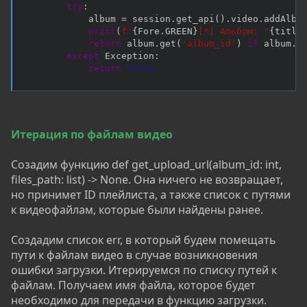
try
:
            album 
=
 session
.
get_api
(
)
.
video
.
addAlbu
print
(
f'
{
Fore
.
GREEN
}
[*] Альбом: "
{
title
return
 album
.
get
(
'album_id'
)
if
 album
.
g
except
 Exception
:
return
False
Итерация
по файлам видео
Созадим функцию def get_upload_url(album_id: int,
files_path: list) -> None. Она ничего не возвращает,
но принимет ID плейлиста, а также список с путями
к видеофайлам, которые были найдены ранее.
Создадим список err, в который будем помещать
пути к файлам видео в случае возникновения
ошибки загрузки. Итерируемся по списку путей к
файлам. Получаем имя файла, которое будет
необходимо для передачи в функцию загрузки.