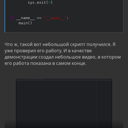
        sys
.
exit
(
0
)
if
 __name__ 
==
"__main__"
:
    main
(
)
Что ж, такой вот небольшой скрипт получился. Я
уже проверил его работу. И в качестве
демонстрации создал небольшое видео, в котором
его работа показана в самом конце.