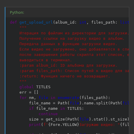
Python:
def
get_upload_url
(
album_id
:
int
,
 files_path
:
list
)
"""

    Итерация по файлам из директории для загрузки.

    Получение ссылки на загрузку видео в альбом.

    Передача данных в функцию загрузки видео.

    Если видео не загружено, оно добавляется в списо
    после завершения работы скрипта этот список, есл
    выводиться в терминал.

    :param album_id: ID альбома для загрузки.

    :param files_path: Список путей к видео для загр
    :return: Функция ничего не возвращает.

    """
global
 TITLES

    err 
=
[
]
for
 nm
,
file
in
enumerate
(
files_path
)
:
        file_name 
=
 Path
(
file
)
.
name
.
split
(
Path
(
file
if
 file_name 
in
 TITLES
:
continue
        size 
=
 get_size
(
Path
(
file
)
.
stat
(
)
.
st_size
)
print
(
f'
{
Fore
.
YELLOW
}
Загружаю видео: "
{
file