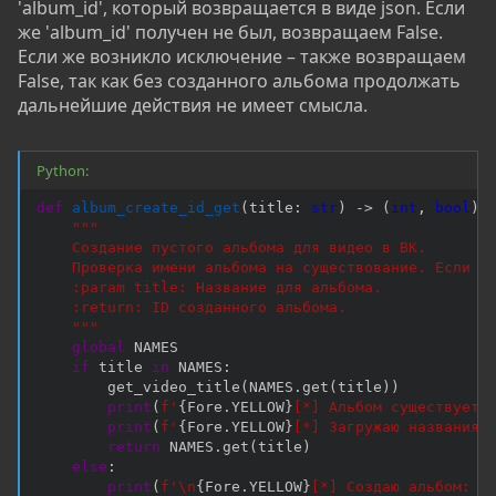
'album_id', который возвращается в виде json. Если
же 'album_id' получен не был, возвращаем False.
Если же возникло исключение – также возвращаем
False, так как без созданного альбома продолжать
дальнейшие действия не имеет смысла.
Python:
def
album_create_id_get
(
title
:
str
)
-
>
(
int
,
bool
)
:
"""

    Создание пустого альбома для видео в ВК.

    Проверка имени альбома на существование. Если су
    :param title: Название для альбома.

    :return: ID созданного альбома.

    """
global
 NAMES

if
 title 
in
 NAMES
:
        get_video_title
(
NAMES
.
get
(
title
)
)
print
(
f'
{
Fore
.
YELLOW
}
[*] Альбом существует:
print
(
f'
{
Fore
.
YELLOW
}
[*] Загружаю названия 
return
 NAMES
.
get
(
title
)
else
:
print
(
f'\n
{
Fore
.
YELLOW
}
[*] Создаю альбом: "