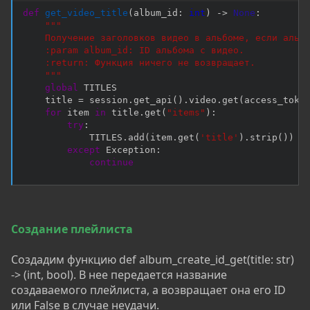
def
get_video_title
(
album_id
:
int
)
-
>
None
:
"""

    Получение заголовков видео в альбоме, если альбо
    :param album_id: ID альбома с видео.

    :return: Функция ничего не возвращает.

    """
global
 TITLES

    title 
=
 session
.
get_api
(
)
.
video
.
get
(
access_toke
for
 item 
in
 title
.
get
(
"items"
)
:
try
:
            TITLES
.
add
(
item
.
get
(
'title'
)
.
strip
(
)
)
except
 Exception
:
continue
Создание
плейлиста
Создадим функцию def album_create_id_get(title: str)
-> (int, bool). В нее передается название
создаваемого плейлиста, а возвращает она его ID
или False в случае неудачи.