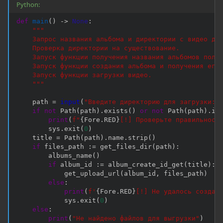
Python:
def
main
(
)
-
>
None
:
"""

    Запрос названия альбома и директории с видео для
    Проверка директории на существование.

    Запуск функции получения названия альбомов польз
    Запуск функции создания альбома и получения его 
    Запуск функции загрузки видео.

    """
    path 
=
input
(
"Введите директорию для загрузки: 
if
not
 Path
(
path
)
.
exists
(
)
or
not
 Path
(
path
)
.
is
print
(
f"
{
Fore
.
RED
}
[!] Проверьте правильност
        sys
.
exit
(
0
)
    title 
=
 Path
(
path
)
.
name
.
strip
(
)
if
 files_path 
:
=
 get_files_dir
(
path
)
:
        albums_name
(
)
if
 album_id 
:
=
 album_create_id_get
(
title
)
:
            get_upload_url
(
album_id
,
 files_path
)
else
:
print
(
f'
{
Fore
.
RED
}
[!] Не удалось создат
            sys
.
exit
(
0
)
else
:
print
(
"Не найдено файлов для выгрузки"
)