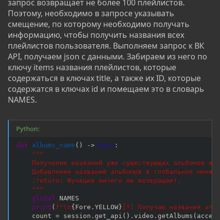
запрос возвращает не более 100 плейлистов.
Поэтому, необходимо в запросе указывать
смещение, по которому необходимо получать
информацию, чтобы получить названия всех
плейлистов пользователя. Выполняем запрос к ВК
API, получаем json с данными. Забираем из него по
ключу items названия плейлистов, которые
содержаться в ключах title, а также их ID, которые
содержатся в ключах id и помещаем это в словарь
NAMES.
Python:
def
albums_name
(
)
-
>
None
:
"""

    Получение названий уже существующих альбомов в В
    Добавление названий альбомов в глобальное множес
    :return: Функция ничего не возвращает.

    """
global
 NAMES

print
(
f"\n
{
Fore
.
YELLOW
}
[*] Получаю названия аль
    count 
=
 session
.
get_api
(
)
.
video
.
getAlbums
(
acces