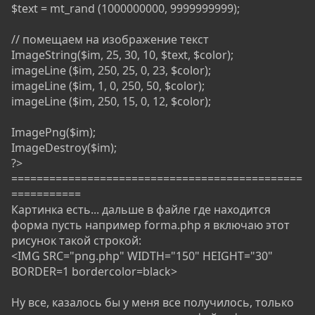
$text = mt_rand (1000000000, 9999999999);
// помещаем на изображение текст
ImageString($im, 25, 30, 10, $text, $color);
imageLine ($im, 250, 25, 0, 23, $color);
imageLine ($im, 1, 0, 250, 50, $color);
imageLine ($im, 250, 15, 0, 12, $color);
ImagePng($im);
ImageDestroy($im);
?>
==============================================
===========
Картинка есть... дальше в файле где находится
форма пусть например forma.php я включаю этот
рисунок такой строкой:
<IMG SRC="png.php" WIDTH="150" HEIGHT="30"
BORDER=1 bordercolor=black>
Ну все, казалось бы у меня все получилось, только