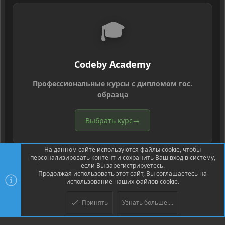
🎓
Codeby Academy
Профессиональные курсы с дипломом гос.
образца
Выбрать курс
→
На данном сайте используются файлы cookie, чтобы
персонализировать контент и сохранить Ваш вход в систему,
если Вы зарегистрируетесь.
Продолжая использовать этот сайт, Вы соглашаетесь на
использование наших файлов cookie.
®
Community platform by XenForo
© 2010-2026 XenForo Ltd.
Перевод
®
от Jumuro
Принять
Узнать больше....
XenPorta 2 PRO
© Jason Axelrod of
8WAYRUN