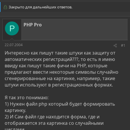
т
т
Закрыто для дальнейших ответов.
о
а
р
н
т
а
PHP Pro
е
ч
P
м
а
ы
л
а
22.07.2004
#1
Интересно как пишут такие штуки как защиту от
автоматических регистраций???, то есть я имею
ввиду как пишут такие фичи на PHP, которые
предлагают ввести некоторые символы случайно
сгенерированные на картинке, например, такие
штуки используют в регистрационных формах.
Я так это понимаю:
1) Нужен файл php который будет формировать
картинку.
2) И Сам файл где находится форма, где и
отображается эта картинка со случайными
цислами.