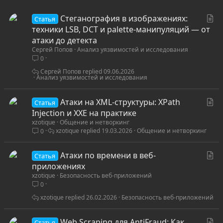
С
Стеганография в изображениях:
Статья
т
техники LSB, DCT и palette-манипуляций — от
а
атаки до детекта
Сергей Попов
Анализ уязвимостей и исследования
т
0
ь
я
Сергей Попов
09.06.2026
Анализ уязвимостей и исследования
С
Атаки на XML-структуры: XPath
Статья
т
Injection и XXE на практике
xzotique
Общение и нетворкинг
а
xzotique
19.03.2026
Общение и нетворкинг
0
т
ь
С
Атаки по времени в веб-
я
Статья
т
приложениях
xzotique
Безопасность веб-приложений
а
0
т
ь
xzotique
26.02.2026
Безопасность веб-приложений
я
С
Web Scraping для AntiFraud: Как
Статья