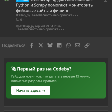
т
Python и Scrapy помогают мониторить
а
фейковые сайты и фишинг
B3Hap_py
Безопасность веб-приложений
т
0
ь
я
B3Hap_py
29.04.2026
Безопасность веб-приложений
Facebook
X
Bluesky
LinkedIn
WhatsApp
Электронная по
Ссылка
Поделиться:
🚀 Первый раз на Codeby?
Гайд для новичков: что делать в первые 15 минут,
ключевые разделы, правила
Начать здесь →