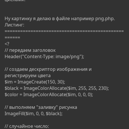
Ну картинку я делаю в файле например png.php.
Листинг:
==============================================
======
<?
// передаем заголовок
Header("Content-Type: image/png");
// создаем дескриптор изображения и
регистрируем цвета
$im = ImageCreate(150, 30);
$black = ImageColorAllocate($im, 255, 255, 230);
$color = ImageColorAllocate($im, 0, 0, 0);
// выполняем "заливку" рисунка
ImageFill($im, 0, 0, $black);
// случайное число: