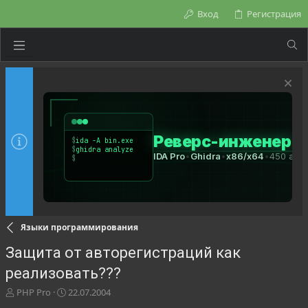
Вход
Регистрация
Языки программирования
Защита от авторегистраций как
реализовать???
А
Д
PHP Pro
22.07.2004
в
а