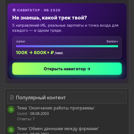
🧭 НАВИГАТОР · ИБ 2026
Не знаешь, какой трек твой?
5 направлений ИБ, реальные зарплаты и точка входа для
каждого — в одном треде.
Junior
Senior+
100K → 600K+ ₽
/мес
Открыть навигатор →
Популярный контент
Тема 'Окончание работы программы'
G
Guest
08.08.2003
Ответы: 7
Тема 'Обмен данными между формами'
G
Guest
08.08.2003