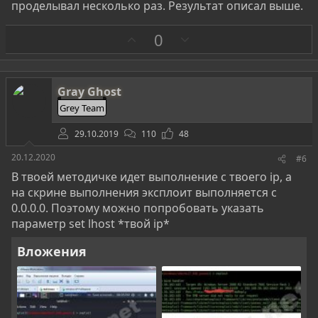
проделывал несколько раз. Результат описал выше.
З
П
0
а
р
о
т
Gray Ghost
и
Grey Team
в
29.10.2019
110
48
20.12.2020
#6
В твоей методичке идет выполнение с твоего ip, а
на скрине выполнения эксплоит выполняется с
0.0.0.0. Поэтому можно попробовать указать
параметр set lhost *твой ip*
Вложения