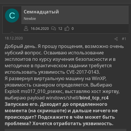
т
т
г
о
а
и
Семнадцатый
С
р
н
Newbie
т
а
е
ч
16.04.2020
12
0
м
а
ы
л
18.12.2020
#1
а
Добрый день. Я прошу прощения, возможно очень
нубский вопрос. Осваиваю использование
эксплоитов по курсу изучения безопасности и в
методичке в практическом задании требуется
использовать уязвимость CVE-2017-0143.
Я развернул виртуальную машину на WinXP,
уязвимость сканером определяется. Выбираю
Exploit ms017_010_psexec, выставляю хост жертву,
выбираю payload windows/shell/
bind_tcp_rc4
Запускаю его. Доходит до определенного
момента (на скриншоте) и дальше ничего не
происходит? Подскажите в чём может быть
проблема? Хочется отработать уязвимость.