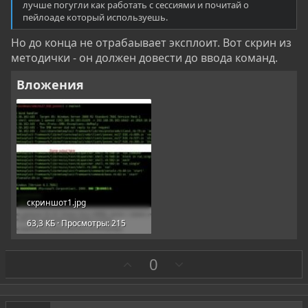
лучше погугли как работать с сессиями и почитай о
пейлоаде который используешь.
Но до конца не отрабаывает эксплоит. Вот скрин из
методички - он должен довести до ввода команд.
Вложения
скриншот1.jpg
63,3 КБ · Просмотры: 215
З
П
0
а
р
о