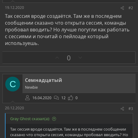
19.12.2020
#2
Так сессия вроде создаётся. Там же в последнем
сообщении сказано что открыта сессия, команды
пробовал вводить? Но лучше погугли как работать
с сессиями и почитай о пейлоаде который
используешь.
З
П
0
а
р
о
т
Семнадцатый
С
и
Newbie
в
16.04.2020
12
0
20.12.2020
#3
Gray Ghost сказал(а):
Так сессия вроде создаётся. Там же в последнем сообщении
сказано что открыта сессия, команды пробовал вводить? Но