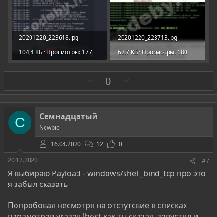
20201220_223618.jpg
20201220_223713.jpg
104,4 КБ · Просмотры: 177
62,7 КБ · Просмотры: 180
З
П
0
а
р
о
т
Семнадцатый
С
и
Newbie
в
16.04.2020
12
0
20.12.2020
#7
Я выбираю Payload - windows/shell_bind_tcp про это
я забыл сказать
Попробовал несмотря на отстутсвие в списках
параметров указал lhost как ты сказал. запустил и