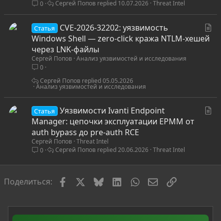
Сергей Попов
10.07.2026
Threat Intel
0
ь
я
С
CVE-2026-32202: уязвимость
Статья
т
Windows Shell — zero-click кража NTLM-хешей
а
через LNK-файлы
Сергей Попов
Анализ уязвимостей и исследования
т
0
ь
я
Сергей Попов
05.05.2026
Анализ уязвимостей и исследования
С
Уязвимости Ivanti Endpoint
Статья
т
Manager: цепочки эксплуатации EPMM от
а
auth bypass до pre-auth RCE
Сергей Попов
Threat Intel
т
Сергей Попов
20.06.2026
Threat Intel
0
ь
я
Facebook
X
Bluesky
LinkedIn
WhatsApp
Электронная по
Ссылка
Поделиться: