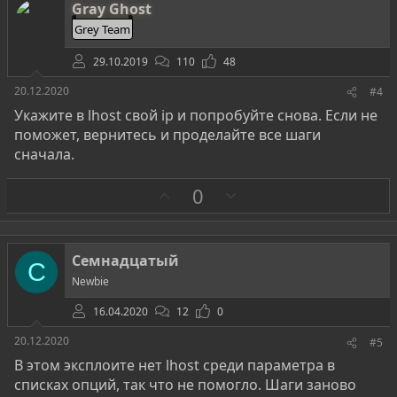
т
Gray Ghost
и
Grey Team
в
29.10.2019
110
48
20.12.2020
#4
Укажите в lhost свой ip и попробуйте снова. Если не
поможет, вернитесь и проделайте все шаги
сначала.
З
П
0
а
р
о
т
Семнадцатый
С
и
Newbie
в
16.04.2020
12
0
20.12.2020
#5
В этом эксплоите нет lhost среди параметра в
списках опций, так что не помогло. Шаги заново