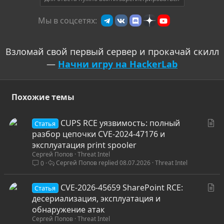
т
и
Мы в соцсетях:
в
Взломай свой первый сервер и прокачай скилл
—
Начни игру на HackerLab
Похожие темы
С
CUPS RCE уязвимость: полный
Статья
т
разбор цепочки CVE-2024-47176 и
а
эксплуатация print spooler
Сергей Попов
Threat Intel
т
Сергей Попов
08.07.2026
Threat Intel
0
ь
я
С
CVE-2026-45659 SharePoint RCE:
Статья
т
десериализация, эксплуатация и
а
обнаружение атак
Сергей Попов
Threat Intel
т