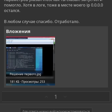
помогло. Хотя в логе, тоже в месте моего ip 0.0.0.0
остался.
В любом случае спасибо. Отработало.
Вложения
Решение первого.jpg
181 КБ · Просмотры: 253
З
П
1
а
р
о
Для ответа нужно войти/зарегистрироваться