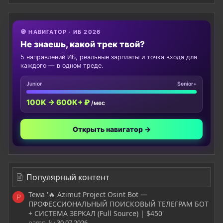
🧭 НАВИГАТОР · ИБ 2026
Не знаешь, какой трек твой?
5 направлений ИБ, реальные зарплаты и точка входа для
каждого — в одном треде.
Junior
Senior+
100K → 600K+ ₽
/мес
Открыть навигатор →
Популярный контент
Тема '🔥 Azimut Project Osint Bot —
P
ПРОФЕССИОНАЛЬНЫЙ ПОИСКОВЫЙ ТЕЛЕГРАМ БОТ
+ СИСТЕМА ЗЕРКАЛ (Full Source) | $450'
pamp_k
30.07.2026