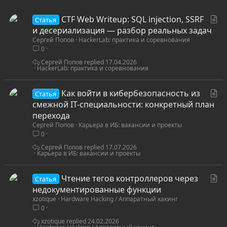
С
CTF Web Writeup: SQL injection, SSRF
Статья
т
и десериализация — разбор реальных задач
Сергей Попов
HackerLab: практика и соревнования
а
0
т
ь
Сергей Попов
17.04.2026
HackerLab: практика и соревнования
я
С
Как войти в кибербезопасность из
Статья
т
смежной IT-специальности: конкретный план
а
перехода
Сергей Попов
Карьера в ИБ: вакансии и проекты
т
0
ь
я
Сергей Попов
17.07.2026
Карьера в ИБ: вакансии и проекты
С
Чтение тегов контроллеров через
Статья
т
недокументированные функции
xzotique
Hardware Hacking / Аппаратный хакинг
а
0
т
ь
xzotique
24.02.2026