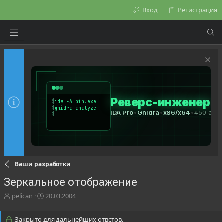
Вход
Регистрация
Ваши разработки
Зеркальное отображение
А
Д
pelican
20.03.2004
в
а
т
т
Закрыто для дальнейших ответов.