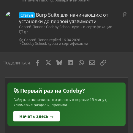
Hardware Hacking / Аппаратный хакинг
я
С
Burp Suite для начинающих: от
Статья
т
установки до первой уязвимости
Сергей Попов
Codeby School: курсы и сертификации
а
0
т
ь
Сергей Попов
16.04.2026
Codeby School: курсы и сертификации
я
Facebook
X
Bluesky
LinkedIn
WhatsApp
Электронная по
Ссылка
Поделиться:
🚀 Первый раз на Codeby?
Гайд для новичков: что делать в первые 15 минут,
ключевые разделы, правила
Начать здесь →