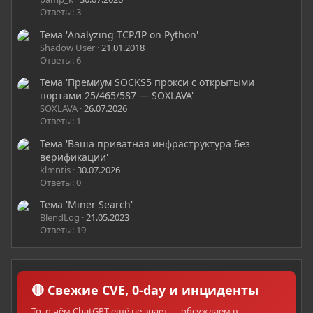
Ответы: 3
Тема 'Analyzing TCP/IP on Python'
Shadow User
21.01.2018
Ответы: 6
Тема 'Премиум SOCKS5 прокси с открытыми
портами 25/465/587 — SOXLAVA'
SOXLAVA
26.07.2026
Ответы: 1
Тема 'Ваша приватная инфраструктура без
верификации'
klmntis
30.07.2026
Ответы: 0
Тема 'Miner Search'
BlendLog
21.05.2023
Ответы: 19
🔴 Свежие CVE, 0-day и инциденты
То, о чём ChatGPT ещё не знает — обсуждаем в