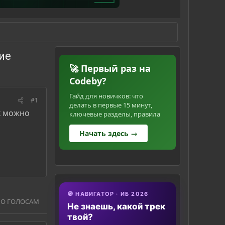
ие
🚀 Первый раз на
Codeby?
Гайд для новичков: что
#1
делать в первые 15 минут,
к можно
ключевые разделы, правила
Начать здесь →
🧭 НАВИГАТОР · ИБ 2026
ПО ГОЛОСАМ
Не знаешь, какой трек
твой?