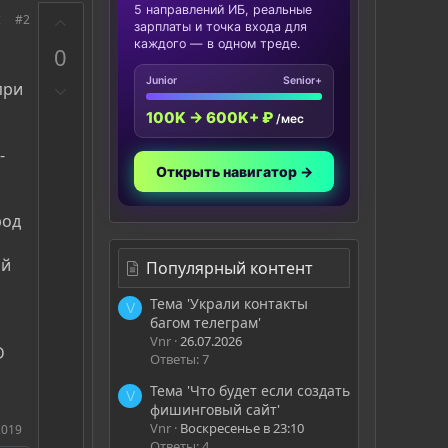
5 направлений ИБ, реальные
З
#2
зарплаты и точка входа для
а
каждого — в одном треде.
0
Junior
Senior+
П
при
р
100K → 600K+ ₽
/мес
о
т
-
и
Открыть навигатор →
в
род
ой
Популярный контент
Тема 'Украли контакты
V
багом телеграм'
Vnr
26.07.2026
D
Ответы: 7
Тема 'Что будет если создать
V
фишинговый сайт'
Vnr
Воскресенье в 23:10
2019
Ответы: 4