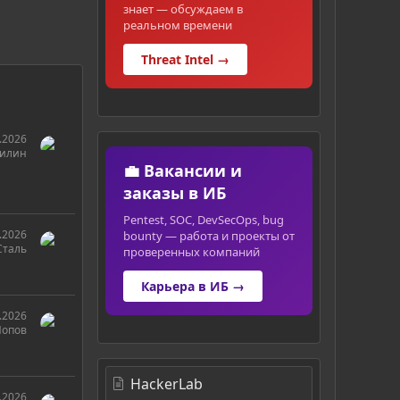
знает — обсуждаем в
реальном времени
Threat Intel →
.2026
дилин
💼 Вакансии и
заказы в ИБ
Pentest, SOC, DevSecOps, bug
.2026
bounty — работа и проекты от
Сталь
проверенных компаний
Карьера в ИБ →
.2026
Попов
HackerLab
.2026