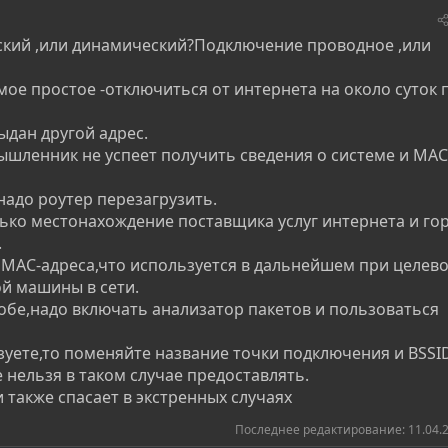
еский ,или динамический?Подключение проводное ,или
мое простое -отключиться от интернета на около суток 
ыдан другой адрес.
шленник не успеет получить сведения о системе и MAC
надо роутер перезагрузить.
лько местонахождение поставщика услуг интернета и го
.
 MAC-адреса,что используется в дальнейшем при целев
ой машины в сети.
обе,надо включать анализатор пакетов и пользоваться
ьзуете,то поменяйте название точки подключения и BSSI
 нельзя в таком случае предоставлять.
 также спасает в экстренных случаях
Последнее редактирование:
11.04.