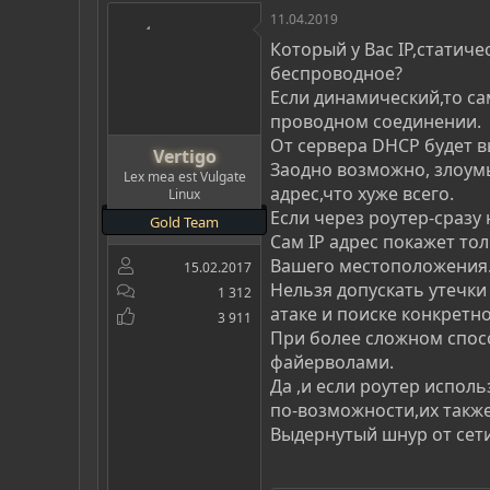
11.04.2019
Который у Вас IP,статич
беспроводное?
Если динамический,то са
проводном соединении.
От сервера DHCP будет в
Vertigo
Заодно возможно, злоумы
Lex mea est Vulgate
адрес,что хуже всего.
Linux
Если через роутер-сразу 
Gold Team
Сам IP адрес покажет то
Вашего местоположения
15.02.2017
Нельзя допускать утечки
1 312
атаке и поиске конкретн
3 911
При более сложном спос
файерволами.
Да ,и если роутер испол
по-возможности,их также
Выдернутый шнур от сети