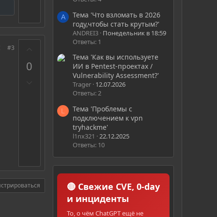
Тема 'Что взломать в 2026
A
году,чтобы стать крутым?'
ANDREI3
Понедельник в 18:59
Ответы: 1
З
#3
а
Тема 'Как вы используете
0
ИИ в Pentest-проектах /
Vulnerability Assessment?'
П
Trager
12.07.2026
р
Ответы: 2
о
Тема 'Проблемы с
т
L
подключением к vpn
и
tryhackme'
в
l1nx321
22.12.2025
Ответы: 10
🔴 Свежие CVE, 0-day
истрироваться
и инциденты
То, о чём ChatGPT ещё не