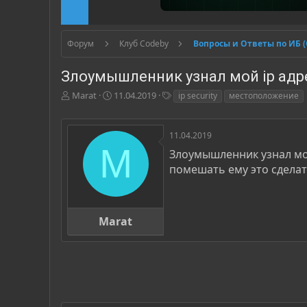
Форум
Клуб Codeby
Вопросы и Ответы по ИБ 
Злоумышленник узнал мой ip адр
А
Д
Т
Marat
11.04.2019
ip security
местоположение
в
а
е
т
т
г
о
а
и
11.04.2019
р
н
M
Злоумышленник узнал мо
т
а
помешать ему это сделат
е
ч
м
а
ы
л
а
Marat