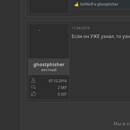
DefWolf
и
ghostphisher
Р
е
а
к
ц
11.04.2019
и
и
Если он УЖЕ узнал, то 
:
ghostphisher
местный
07.12.2016
2 587
3 337
Мы в с