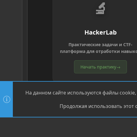
🔬
HackerLab
Практические задачи и CTF-
платформа для отработки навык
Начать практику
→
На данном сайте используются файлы cookie,
Продолжая использовать этот с
®
Community platform by XenForo
© 2010-2026 XenForo Ltd
XenPorta 2 PRO
© Jason Axelrod of
8WAYRUN