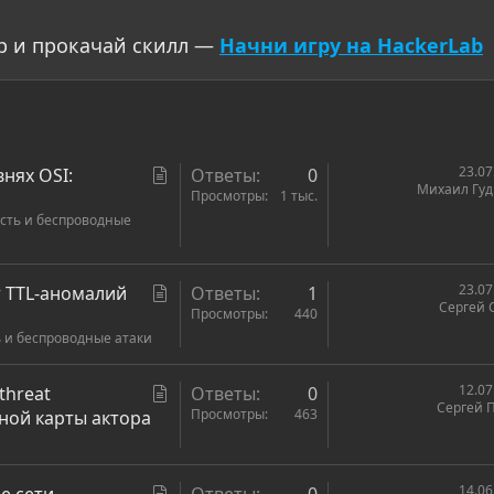
р и прокачай скилл —
Начни игру на HackerLab
С
23.07
внях OSI:
Ответы
0
Михаил Гу
т
Просмотры
1 тыс.
сть и беспроводные
а
т
ь
С
23.07
т TTL-аномалий
Ответы
1
я
Сергей 
т
Просмотры
440
 и беспроводные атаки
а
т
ь
С
12.07
threat
Ответы
0
Сергей 
я
т
Просмотры
463
лной карты актора
а
т
ь
С
14.06
е сети
Ответы
0