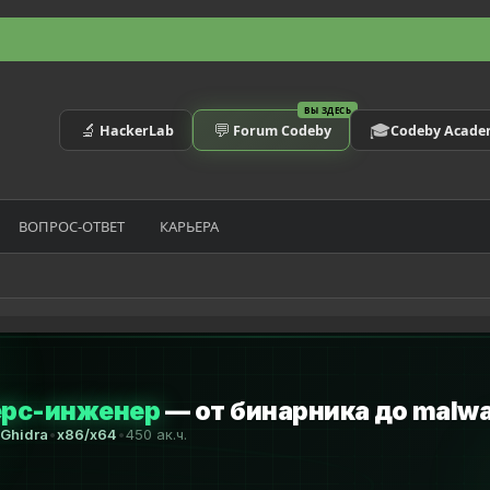
ВЫ ЗДЕСЬ
🔬
💬
🎓
HackerLab
Forum Codeby
Codeby Acad
ВОПРОС-ОТВЕТ
КАРЬЕРА