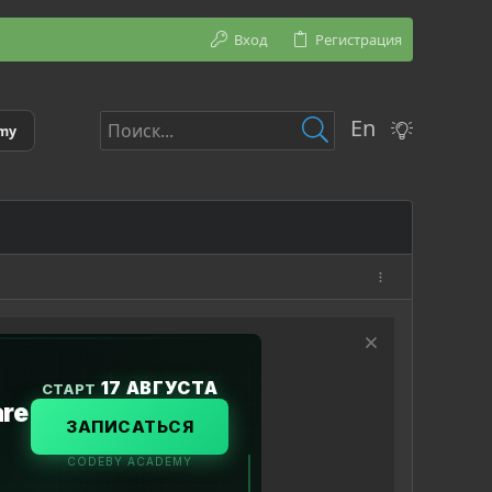
Вход
Регистрация
En
emy