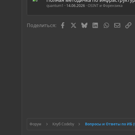
quantum1
14.06.2026
OSINT и Форензика
Facebook
X
Bluesky
LinkedIn
WhatsApp
Элект
С
Поделиться:
Форум
Клуб Codeby
Вопросы и Ответы по ИБ 