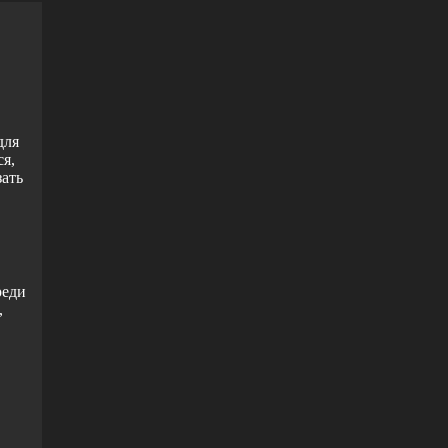
для
я,
зать
реди
,