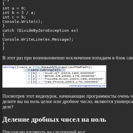
{

int a = 0;

int b = 5 / a;

int c = b;

Console.Write(c); 

}

catch (DivideByZeroException ex)

{

Console.WriteLine(ex.Message);

}

}
В этот раз при возникновении исключения попадаем в блок cat
Посмотрев этот видеоурок, начинающие программисты очень част
делите вы на ноль целое или дробное число, являются универс
деле?
Деление дробных чисел на ноль
Предлагаю взглянуть на следующий код: