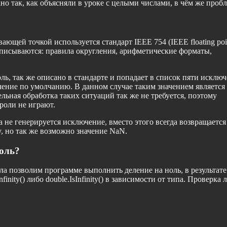
ано так, как объясняли в уроке с целыми числами, в чём же проб
ающей точкой используется стандарт IEEE 754 (IEEE floating poi
ом описываются: правила округления, арифметические форматы,
ь, так же описано в стандарте и попадает в список пяти исключ
чение по умолчанию. В данном случае таким значением является
ельная обработка таких ситуаций так же не требуется, поэтому
 роли не играют.
 не генерируется исключение, вместо этого всегда возвращается
ty, но так же возможно значение NaN.
ноль?
а позволим программе выполнить деление на ноль, в результате
nfinity() либо double.IsInfinity() в зависимости от типа. Проверка 