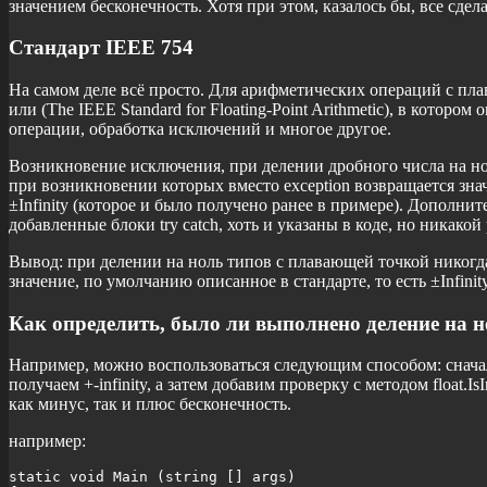
значением бесконечность. Хотя при этом, казалось бы, все сдел
Стандарт IEEE 754
На самом деле всё просто. Для арифметических операций с плав
или (The IEEE Standard for Floating-Point Arithmetic), в котор
операции, обработка исключений и многое другое.
Возникновение исключения, при делении дробного числа на нол
при возникновении которых вместо exception возвращается зна
±Infinity (которое и было получено ранее в примере). Дополнит
добавленные блоки try catch, хоть и указаны в коде, но никакой
Вывод: при делении на ноль типов с плавающей точкой никогда
значение, по умолчанию описанное в стандарте, то есть ±Infini
Как определить, было ли выполнено деление на 
Например, можно воспользоваться следующим способом: cначал
получаем +-infinity, а затем добавим проверку с методом float.IsI
как минус, так и плюс бесконечность.
например:
static void Main (string [] args)
