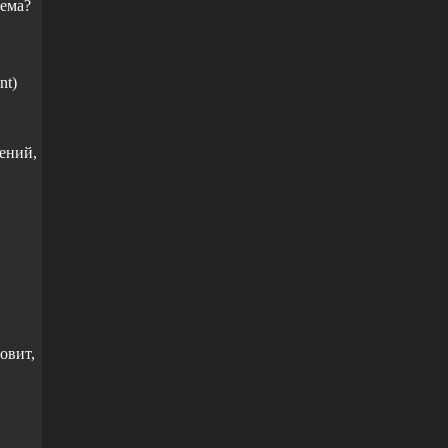
лема?
nt)
ений,
ловит,