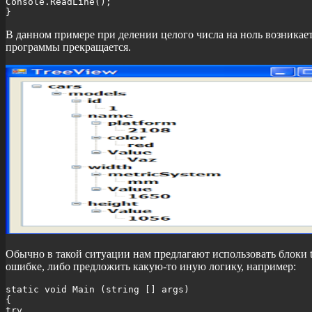
Console.ReadLine();

}
В данном примере при делении целого числа на ноль возника
программы прекращается.
Обычно в такой ситуации нам предлагают использовать блоки tr
ошибке, либо предложить какую-то иную логику, например:
static void Main (string [] args)

{

try
