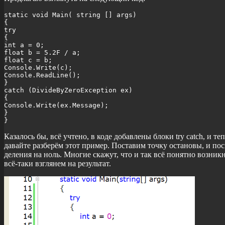
static void Main( string [] args)

{

try

{

int a = 0;

float b = 5.2F / a;

float c = b;

Console.Write(c);

Console.ReadLine(); 

}

catch (DivideByZeroException ex)

{

Console.Write(ex.Message);

}

}
Казалось бы, всё учтено, в коде добавлены блоки try catch, и т
давайте разберём этот пример. Поставим точку остановы, и по
деления на ноль. Многие скажут, что и так всё понятно возникн
всё-таки взглянем на результат.