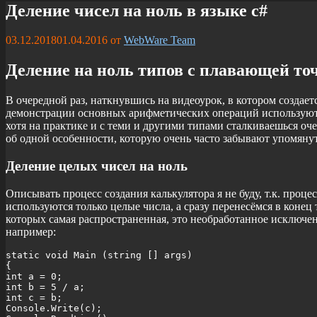
Деление чисел на ноль в языке c#
03.12.2018
01.04.2016
от
WebWare Team
Деление на ноль типов с плавающей точ
В очередной раз, наткнувшись на видеоурок, в котором создаетс
демонстрации основных арифметических операций используют 
хотя на практике и с теми и другими типами сталкиваешься оче
об одной особенности, которую очень часто забывают упомянут
Деление целых чисел на ноль
Описывать процесс создания калькулятора я не буду, т.к. процес
используются только целые числа, а сразу перенесёмся в коне
которых самая распространенная, это необработанное исключени
например:
static void Main (string [] args)

{

int a = 0;

int b = 5 / a;

int c = b;

Console.Write(c);
