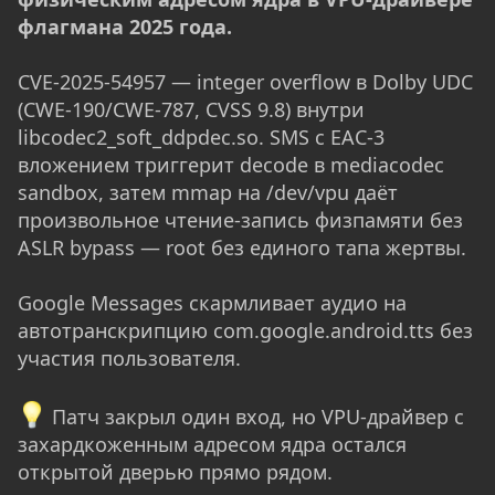
флагмана 2025 года.
CVE-2025-54957 — integer overflow в Dolby UDC
(CWE-190/CWE-787, CVSS 9.8) внутри
libcodec2_soft_ddpdec.so. SMS с EAC-3
вложением триггерит decode в mediacodec
sandbox, затем mmap на /dev/vpu даёт
произвольное чтение-запись физпамяти без
ASLR bypass — root без единого тапа жертвы.
Google Messages скармливает аудио на
автотранскрипцию com.google.android.tts без
участия пользователя.
Патч закрыл один вход, но VPU-драйвер с
захардкоженным адресом ядра остался
открытой дверью прямо рядом.