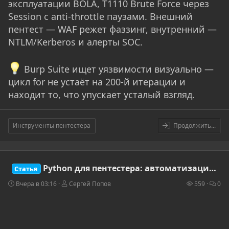
эксплуатации BOLA, T1110 Brute Force через
Session с anti-throttle паузами. Внешний
пентест — WAF режет фаззинг, внутренний —
NTLM/Kerberos и алерты SOC.
Burp Suite ищет уязвимости визуально —
цикл for не устаёт на 200-й итерации и
находит то, что упускает усталый взгляд.
Инструменты пентестера
Продолжить...
Python для пентестера: автоматизация разведки и эксплуатации без готовых фреймворков
Статья
Вчера в 03:16
Сергей Попов
559
0