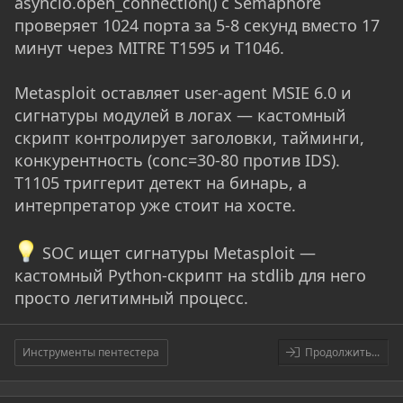
asyncio.open_connection() с Semaphore
проверяет 1024 порта за 5-8 секунд вместо 17
минут через MITRE T1595 и T1046.
Metasploit оставляет user-agent MSIE 6.0 и
сигнатуры модулей в логах — кастомный
скрипт контролирует заголовки, тайминги,
конкурентность (conc=30-80 против IDS).
T1105 триггерит детект на бинарь, а
интерпретатор уже стоит на хосте.
SOC ищет сигнатуры Metasploit —
кастомный Python-скрипт на stdlib для него
просто легитимный процесс.
Инструменты пентестера
Продолжить...