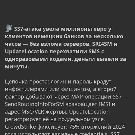
SS7-атака увела миллионы евро у
клиентов немецких банков за несколько
часов — без взлома серверов. SRI4SM и
UpdateLocation перехватили SMS с
одноразовыми кодами, деньги вывели за
минуты.
Цепочка проста: логин и пароль крадут
инфостилерами или фишингом, а второй
фактор добывают через MAP-операции SS7 —
SendRoutingInfoForSM возвращает IMSI и
адрес MSC/VLR жертвы, UpdateLocation
регистрирует её на поддельном узле.
CrowdStrike фиксирует: 75% вторжений 2024
года используют валидные credentials, SS7