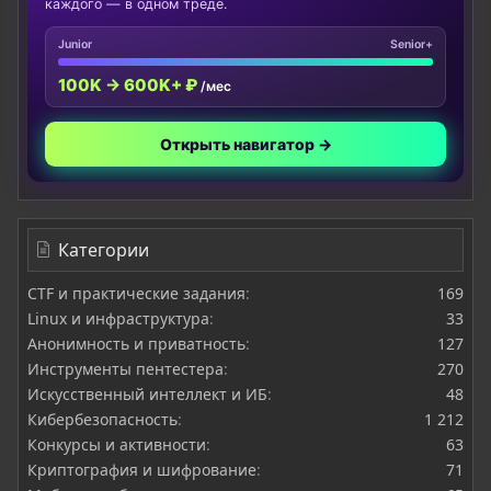
каждого — в одном треде.
Junior
Senior+
100K → 600K+ ₽
/мес
Открыть навигатор →
Категории
CTF и практические задания
169
Linux и инфраструктура
33
Анонимность и приватность
127
Инструменты пентестера
270
Искусственный интеллект и ИБ
48
Кибербезопасность
1 212
Конкурсы и активности
63
Криптография и шифрование
71