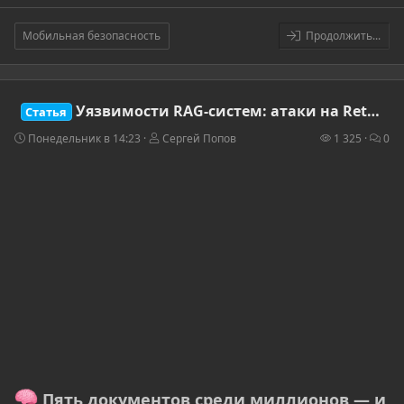
Мобильная безопасность
Продолжить...
Уязвимости RAG-систем: атаки на Retrieval-Augmented Generation в корпоративных AI-решениях
Статья
Понедельник в 14:23
Сергей Попов
1 325
0
Пять документов среди миллионов — и