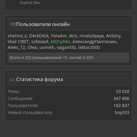
Exploit Dev
Пользователи онлайн
shelma_x
D4ckD4ck
Paladin
xbix
ninalutaaya
Antony
Vlad CIBIT
sofavaof
k001y44n
АлександрПантюхин
Aleks_72
Olea
usmikh
vagant50
lektor2000
Всего: 6 252 (пользователей: 15, гостей: 6 237)
Статистика форума
Темы
53 028
Сообщения
347 606
Пользователи
162 837
Новый пользователь
boy333