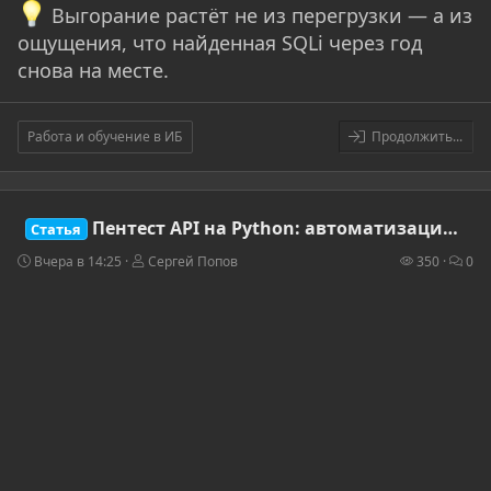
Выгорание растёт не из перегрузки — а из
ощущения, что найденная SQLi через год
снова на месте.
Работа и обучение в ИБ
Продолжить...
Пентест API на Python: автоматизация BurpSuite-подобных проверок через requests и BeautifulSoup
Статья
Вчера в 14:25
Сергей Попов
350
0