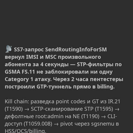
SS7-запрос SendRoutingInfoForSM
вернул IMSI и MSC произвольного
абонента за 4 секунды — STP-фильтры по
GSMA FS.11 не заблокировали ни одну
Category 1 атаку. Через 2 часа пентестеры
построили GTP-туннель прямо в billing.
Kill chain: разведка point codes и GT из IR.21
(T1590) → SCTP-сканирование STP (T1595) →
дефолтные root:admin на NE (T1190) → CLI-
доступ (T1059.008) → pivot через sgsnemu в
HSS/OCS/billing.