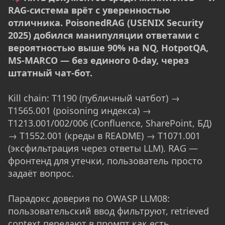
RAG-система врёт с уверенностью
отличника. PoisonedRAG (USENIX Security
2025) добился манипуляции ответами с
вероятностью выше 90% на NQ, HotpotQA,
MS-MARCO — без единого 0-day, через
штатный чат-бот.
Kill chain: T1190 (публичный чатбот) →
T1565.001 (poisoning индекса) →
T1213.001/002/006 (Confluence, SharePoint, БД)
→ T1552.001 (креды в README) → T1071.001
(эксфильтрация через ответы LLM). RAG —
фронтенд для утечки, пользователь просто
задаёт вопрос.
Парадокс доверия по OWASP LLM08:
пользовательский ввод фильтруют, retrieved
context передают в промпт как есть.