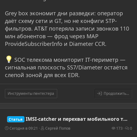
Grey box экономит дни разведки: оператор
даёт схему сети и GT, но не конфиги STP-
фильтров. AT&T потеряла записи звонков 110
млн абонентов — фрод через MAP
ProvideSubscriberInfo и Diameter CCR.
SOC телекома мониторит IT-периметр —
сигнальная плоскость SS7/Diameter остаётся
слепой зоной для всех EDR.
Инструменты пентестера
Продолжить...
IMSI-catcher и перехват мобильного трафика: как работает фейковая базовая станция и чем её обнаружить
Статья
Сегодня в 09:21
Сергей Попов
173
0