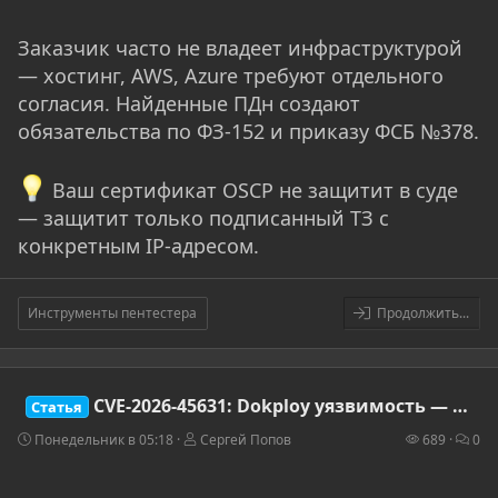
Заказчик часто не владеет инфраструктурой
— хостинг, AWS, Azure требуют отдельного
согласия. Найденные ПДн создают
обязательства по ФЗ-152 и приказу ФСБ №378.
Ваш сертификат OSCP не защитит в суде
— защитит только подписанный ТЗ с
конкретным IP-адресом.
Инструменты пентестера
Продолжить...
CVE-2026-45631: Dokploy уязвимость — захват PaaS-платформы через hardcoded secret и поддельный JWT
Статья
Понедельник в 05:18
Сергей Попов
689
0