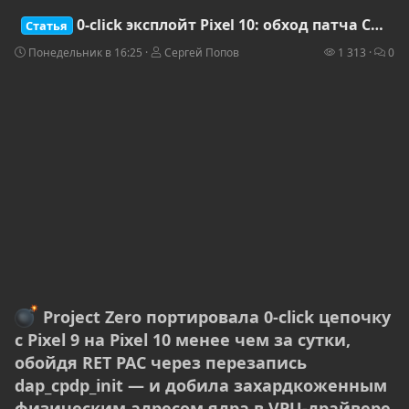
0-click эксплойт Pixel 10: обход патча CVE-2025-54957 и новый вектор через VPU-драйвер
Статья
Понедельник в 16:25
Сергей Попов
1 313
0
Project Zero портировала 0-click цепочку
с Pixel 9 на Pixel 10 менее чем за сутки,
обойдя RET PAC через перезапись
dap_cpdp_init — и добила захардкоженным
физическим адресом ядра в VPU-драйвере