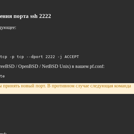
ния порта ssh 2222
едующее:
tcp -p tcp --dport 2222 -j ACCEPT
eeBSD / OpenBSD / NetBSD Unix) в вашем pf.conf:
te
ы принять новый порт. В противном случае следующая команда