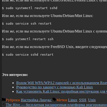
Или же, если вы используете CentOS/RHEL/Fedora Linux с syste
$ sudo systemctl restart sshd
Или же, если вы используете Ubuntu/Debian/Mint Linux:
$ sudo service ssh restart
Или же, если вы используете Ubuntu/Debian/Mint Linux с system
$ sudo ystemctl restart ssh
Или же, если вы используете FreeBSD Unix, введите следующее
$ sudo service sshd restart
Это интересно:
Взлом Wifi WPA/WPA2 паролей с использованием Rea
Руководство по хакингу с помощью Kali Linux
Как установить Kali Linux: подробная инструкция дл
Рубрики
Настройка Линукс
Метки
Linux
,
SSH
,
Unix
The Hive — бесплатная расширенная платформа реагировани