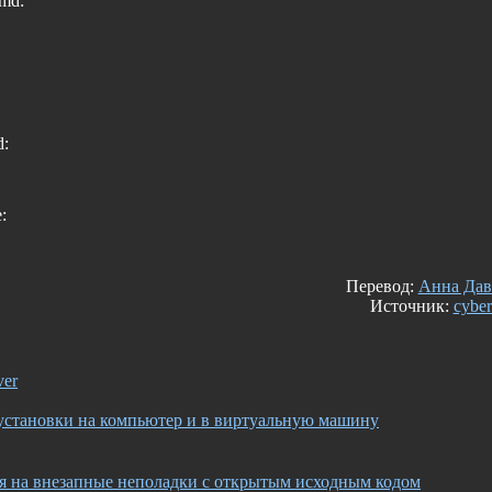
md:
d:
:
Перевод:
Анна Дав
Источник:
cyber
ver
я установки на компьютер и в виртуальную машину
я на внезапные неполадки с открытым исходным кодом