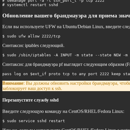
# semanage port -a -t ssh_port_t -p tcp 2222

# systemctl restart sshd
Обновление вашего брандмауэра для приема значе
Если вы используете UFW на Ubuntu/Debian Linux, введите сл
$ sudo ufw allow 2222/tcp
Синтаксис iptables следующий.
$ sudo /sbin/iptables -A INPUT -m state --state NEW -m 
Синтаксис для брандмауэра pf выглядит следующим образом (Fr
pass log on $ext_if proto tcp to any port 2222 keep sta
Внимание
: Вы должны обновить настройки брандмауэра, чтоб
заблокирует ваш доступ к ssh.
Перезапустите службу sshd
Введите следующую команду на CentOS/RHEL/Fedora Linux:
$ sudo service sshd restart