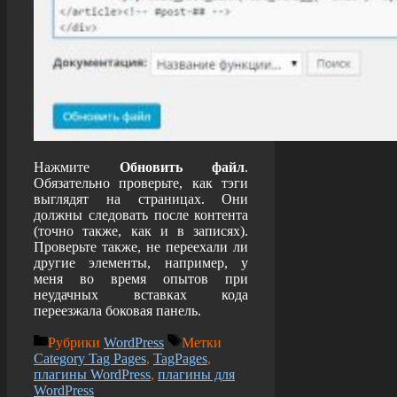
Нажмите
Обновить файл
.
Обязательно проверьте, как тэги
выглядят на страницах. Они
должны следовать после контента
(точно также, как и в записях).
Проверьте также, не переехали ли
другие элементы, например, у
меня во время опытов при
неудачных вставках кода
переезжала боковая панель.
Рубрики
WordPress
Метки
Category Tag Pages
,
TagPages
,
плагины WordPress
,
плагины для
WordPress