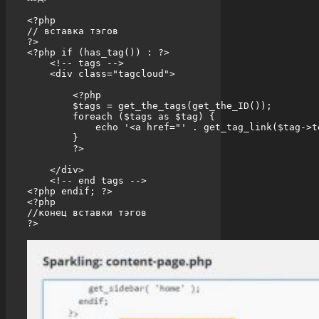
<?php

// вставка тэгов

?>

<?php if (has_tag()) : ?>

    <!-- tags -->

    <div class="tagcloud">

        <?php

        $tags = get_the_tags(get_the_ID());

        foreach ($tags as $tag) {

            echo '<a href="' . get_tag_link($tag->t
        }

        ?>

    </div>

    <!-- end tags -->

<?php endif; ?>

<?php

//конец вставки тэгов

?>