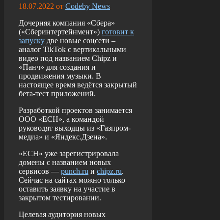
18.07.2022
от
Codeby News
Дочерняя компания «Сбера»
(«Сберинтертейнмент»)
готовит к
запуску
две новые соцсети –
аналог TikTok с вертикальными
видео под названием Chipz и
«Панч» для создания и
продвижения музыки. В
настоящее время ведётся закрытый
бета-тест приложений.
Разработкой проектов занимается
ООО «ЕСН», а командой
руководят выходцы из «Газпром-
медиа» и «Яндекс.Дзена».
«ЕСН» уже зарегистрировала
домены с названием новых
сервисов —
punch.ru
и
chipz.ru
.
Сейчас на сайтах можно только
оставить заявку на участие в
закрытом тестировании.
Целевая аудитория новых