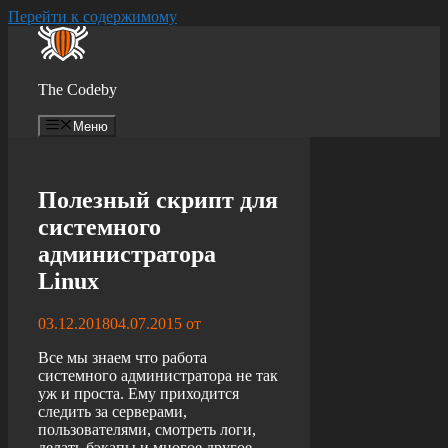
Перейти к содержимому
The Codeby
Меню
Полезный скрипт для
системного
администратора
Linux
03.12.2018
04.07.2015
от
Все мы знаем что работа
системного администратора не так
уж и проста. Ему приходится
следить за серверами,
пользователями, смотреть логи,
делать
бэкапы
и многое другое.