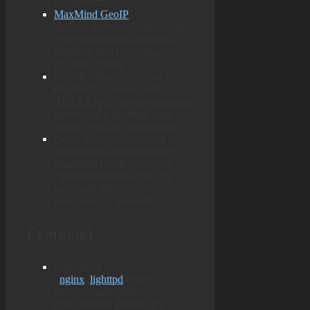
активности.
MaxMind GeoIP
:
Используется для получения
географических данных IP:
широта, долгота, город,
регион, страна
perl : Используется для
обработки строк с perl
REGEX для форматирования
данных для frontend, этот
скрипт создает файлы csv
cron : Используется для
обновления базы данных
MaxMind GeoIP и вызова
сценария бэкэнд-perl для
передачи данных во
внешний на frontend
Frontend
web server
:
nginx
,
lighttpd
будет
обслуживать наши
статические файлы для