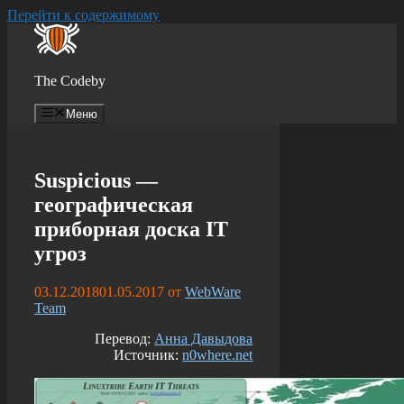
Перейти к содержимому
The Codeby
Меню
Suspicious —
географическая
приборная доска IT
угроз
03.12.2018
01.05.2017
от
WebWare
Team
Перевод:
Анна Давыдова
Источник:
n0where.net