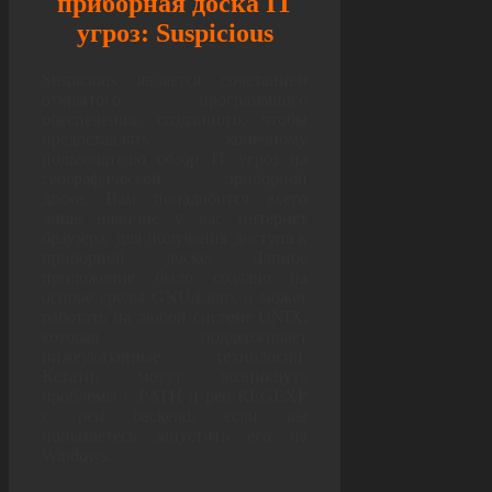
приборная доска IT
угроз: Suspicious
Suspicious является сочетанием
открытого программного
обеспечения, созданного, чтобы
предоставлять конечному
пользователю обзор IT угроз на
географической приборной
доске. Вам понадобится всего
лишь наличие у вас интернет
браузера, для получения доступа к
приборной доске. Данное
приложение было создано на
основе среды GNU/Linux и может
работать на любой системе UNIX,
которая поддерживает
нижеуказанные технологии.
Кстати, могут возникнуть
проблемы с PATH и perl REGEXP
с perl backend, если вы
попытаетесь запустить его на
Windows.