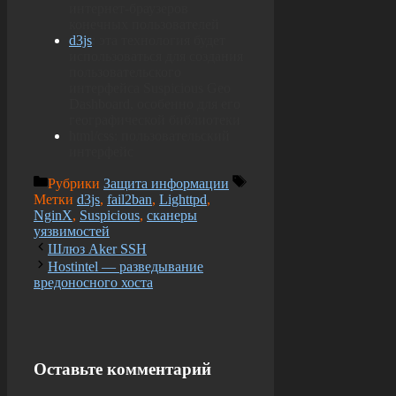
интернет-браузеров
конечных пользователей
d3js
: эта технология будет
использоваться для создания
пользовательского
интерфейса Suspicious Geo
Dashboard, особенно для его
географической библиотеки
html/css: пользовательский
интерфейс
Рубрики
Защита информации
Метки
d3js
,
fail2ban
,
Lighttpd
,
NginX
,
Suspicious
,
сканеры
уязвимостей
Шлюз Aker SSH
Hostintel — разведывание
вредоносного хоста
Оставьте комментарий