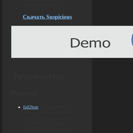
временной шкале.
Скачать Suspicious
Технологии
Backend
fail2ban
: используется для
того, чтобы определить,
зафиксировать и начать
действовать в случае
обнаружения вредоносной