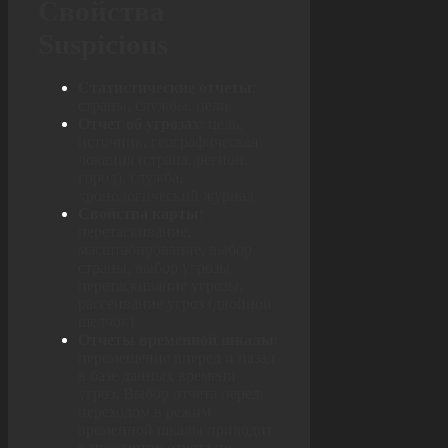
Свойства
Suspicious
Статистические отчеты
:
страны, службы, цели
Отчет об угрозах
: цель,
источник, географическая
локация (страна, регион,
город), служба,
хронологический журнал.
Свойства карты
:
перетаскивание,
масштабирование, выбор
страны, выбор угрозы,
перетаскивание угрозы,
рассеивание угроз (двойной
щелчок)
Отчеты временной шкалы
:
перемещение вперед и назад
в базе данных времени
угроз. Выбор отчета перед
переходом в режим
временной шкалы приводит
к просмотру отчета по