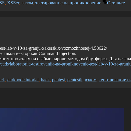
SS
,
XSSer
,
взлом
,
тестирование на проникновение
Оставьте
e-test-lab-v-10-za-granju-xakerskix-vozmozhnostej-4.58622/
м такой вектор как Command Injection.
мним про атаку на слабые пароли методом брутфорса. Для начала
hreads/laboratorija-testirovanija-na-proniknovenie-test-lab-v-10-za-granj
ack
,
darknode tutorial
,
hack
,
pentest
,
pentestit
,
взлом
,
тестирование н