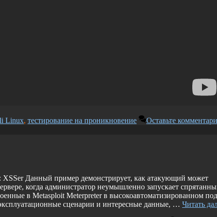
li Linux
,
тестирование на проникновение
Оставьте комментар
: XSSer Данный пример демонстрирует, как атакующий может
сервере, когда администратор неумышленно запускает спрятанн
енные в Metasploit Meterpreter в высокоавтоматизированном под
 эксплуатационные сценарии и интересные данные, …
Читать да