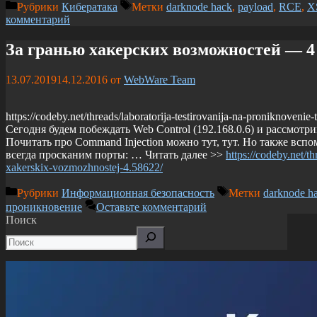
Рубрики
Кибератака
Метки
darknode hack
,
payload
,
RCE
,
X
комментарий
За гранью хакерских возможностей — 4
13.07.2019
14.12.2016
от
WebWare Team
https://codeby.net/threads/laboratorija-testirovanija-na-proniknoveni
Сегодня будем побеждать Web Control (192.168.0.6) и рассмотри
Почитать про Command Injection можно тут, тут. Но также вспо
всегда просканим порты: … Читать далее >>
https://codeby.net/t
xakerskix-vozmozhnostej-4.58622/
Рубрики
Информационная безопасность
Метки
darknode h
проникновение
Оставьте комментарий
Поиск