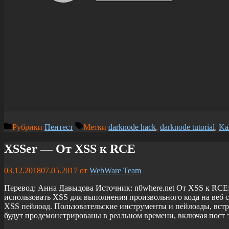
Рубрики
Пентест
Метки
darknode hack
,
darknode tutorial
,
Ka
XSSer — От XSS к RCE
03.12.2018
07.05.2017
от
WebWare Team
Перевод: Анна Давыдова Источник: n0where.net От XSS к RCE
использовать XSS для выполнения произвольного кода на веб 
XSS пейлоад. Пользовательские инструменты и пейлоады, встро
будут продемонстрированы в реальном времени, включая пост