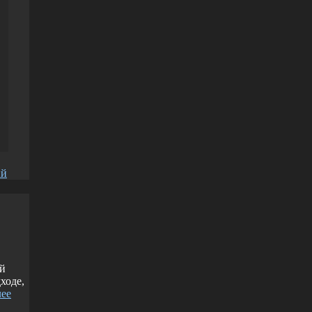
ий
ый
ходе,
лее