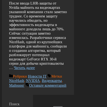
После ввода LHR-защиты от
Nvidia майнить на видеокартах
указанной компании стало заметно
труднее. Со временем защиту
научились обходить, но
эффективность видеокарты в
майнинге доходила лишь до 70%.
Сейчас ситуация заметно
изменилась. Разработчики сервиса
NiceHash, одной из крупнейших
платформ для майнинга, сообщили
о создании алгоритма, который
разблокирует потенциал
видеокарт GeForce RTX 30-й
серии для добычи криптовалюты
…
Читать далее
Рубрики
Новости IT
Метки
NiceHash
,
NVIDIA
,
Видеокарты
,
Майнинг
Оставьте комментарий
Поиск