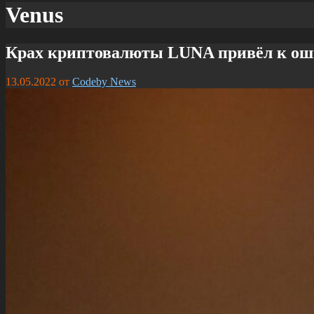
Venus
Крах криптовалюты LUNA привёл к ошиб
13.05.2022
от
Codeby News