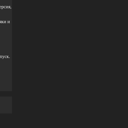
ерсия,
яки и
пуск.