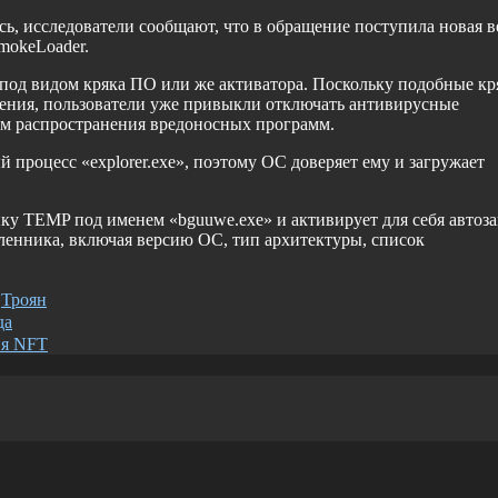
сь, исследователи сообщают, что в обращение поступила новая в
mokeLoader.
 под видом кряка ПО или же активатора. Поскольку подобные кр
ения, пользователи уже привыкли отключать антивирусные
ом распространения вредоносных программ.
 процесс «explorer.exe», поэтому ОС доверяет ему и загружает
пку TEMP под именем «bguuwe.exe» и активирует для себя автоза
ленника, включая версию ОС, тип архитектуры, список
,
Троян
да
ия NFT