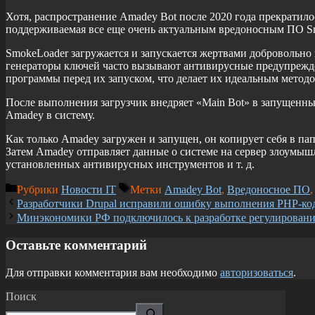
Хотя, распространение Amadey Bot после 2020 года прекратило
поддерживаемая все еще очень актуальным вредоносным ПО S
SmokeLoader загружается и запускается жертвами добровольно
генераторы ключей часто вызывают антивирусные предупрежд
программы перед их запуском, что делает их идеальным метод
После выполнения загрузчик внедряет «Main Bot» в запущенный
Amadey в систему.
Как только Amadey загружен и запущен, он копирует себя в па
Затем Amadey отправляет данные о системе на сервер злоумыш
установленных антивирусных инструментов и т. д.
Рубрики
Новости IT
Метки
Amadey Bot
,
Вредоносное ПО
Разработчики Drupal исправили ошибку выполнения PHP-ко
Минэкономики РФ подключилось к разработке регулирован
Оставьте комментарий
Для отправки комментария вам необходимо
авторизоваться
.
Поиск