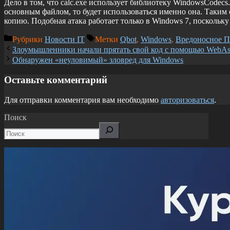
Дело в том, что calc.exe использует библиотеку WindowsCodecs
основным файлом, то будет использоваться именно она. Таки
копию. Подобная атака работает только в Windows 7, поскольк
Рубрики
Новости IT
Метки
Qbot
,
Windows
,
Вредоносное 
Злоумышленники начали прятать свой код с помощью WebAs
Обнаружен «неуловимый» зловред для Windows
Оставьте комментарий
Для отправки комментария вам необходимо
авторизоваться
.
Поиск