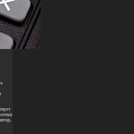
сь
в
твует
иотеки
лятор,