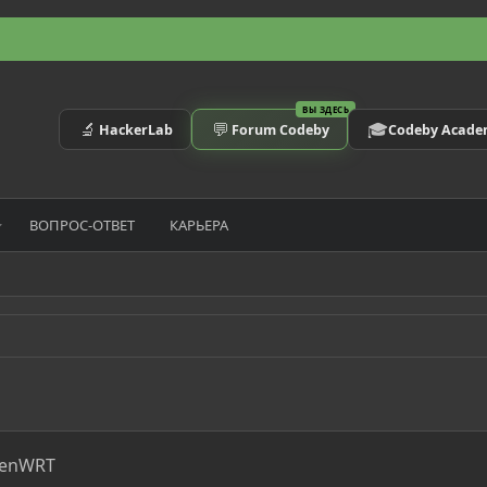
ВЫ ЗДЕСЬ
🔬
💬
🎓
HackerLab
Forum Codeby
Codeby Acad
ВОПРОС-ОТВЕТ
КАРЬЕРА
penWRT