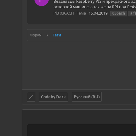
Владельцы Raspberry PI3 и прекрасного ад
основной машине, а так же на RPI под Re4so
Pi3 036ACH
Тема
15.04.2019
036ach
alf
Форум
Теги
Codeby Dark
Русский (RU)