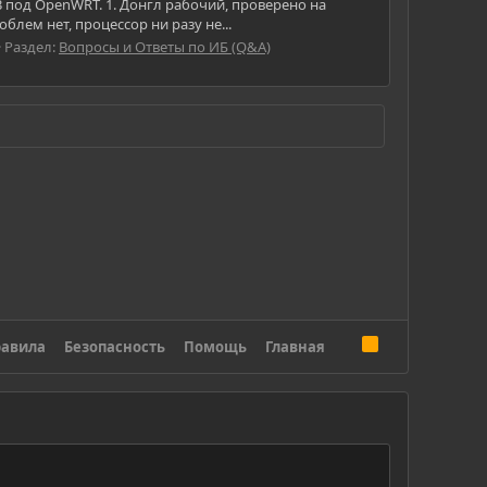
3 под OpenWRT. 1. Донгл рабочий, проверено на
облем нет, процессор ни разу не...
Раздел:
Вопросы и Ответы по ИБ (Q&A)
R
авила
Безопасность
Помощь
Главная
S
S