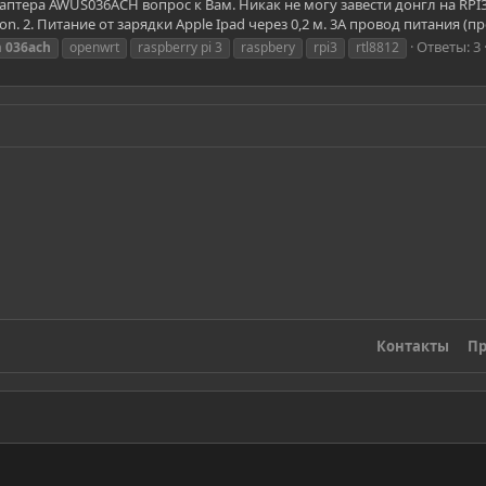
аптера AWUS036ACH вопрос к Вам. Никак не могу завести донгл на RPI
n. 2. Питание от зарядки Apple Ipad через 0,2 м. 3А провод питания (пр
Ответы: 3
a
036ach
openwrt
raspberry pi 3
raspbery
rpi3
rtl8812
Контакты
Пр