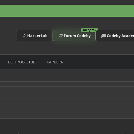
ВЫ ЗДЕСЬ
🔬
💬
🎓
HackerLab
Forum Codeby
Codeby Acad
ВОПРОС-ОТВЕТ
КАРЬЕРА