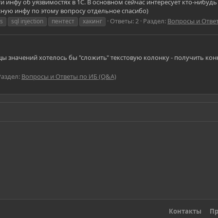
инфу об уязвимостях в 1С. В основном сейчас интересует кто-нибудь 
сную инфу по этому вопросу отдельное спасибо)
Ответы: 2
Раздел:
Вопросы и Отве
s
sql injection
пентест
хакинг
цы значений хотелось бы "сложить" текстовую колонку - получить ко
Раздел:
Вопросы и Ответы по ИБ (Q&A)
Контакты
Пр