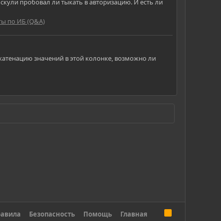
скули пробовал ли тыкать в авторизацию. И есть ли
ты по ИБ (Q&A)
нкатенацию значений в этой колонке, возможно ли
R
авила
Безопасность
Помощь
Главная
S