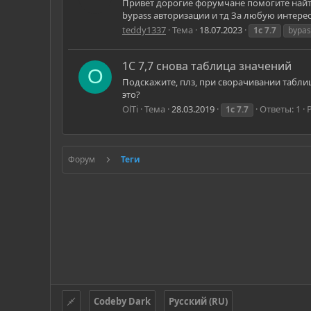
Привет дорогие форумчане помогите найти 
bypass авторизации и тд За любую интере
teddy1337
Тема
18.07.2023
1с
7.7
bypas
1С 7,7 снова таблица значений
O
Подскажите, плз, при сворачивании табли
это?
OlTi
Тема
28.03.2019
Ответы: 1
1с
7.7
Форум
Теги
Codeby Dark
Русский (RU)